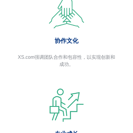
协作文化
XS.com强调团队合作和包容性，以实现创新和
成功。