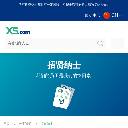
所有投资交易都具有一定风险，亏损金额可能超过您的初始入金。
CN
帮助中心
招贤纳士
我们的员工是我们的“X因素”
首页
关于我们
招贤纳士