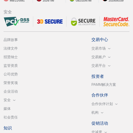
MB/21/0081
2024/786
GB25204786
2020000339
安全
交易中心
品牌故事
交易市场
法律文件
交易账户
招贤纳士
交易平台
监管资质
公司优势
投资者
荣誉奖项
PAMM解决方案
企业活动
合作伙伴
安全
合作伙伴计划
媒体
机构
社会责任
促销活动
知识
忠诚度