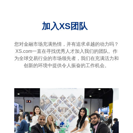
加入XS团队
您对金融市场充满热情，并有追求卓越的动力吗？
XS.com一直在寻找优秀人才加入我们的团队。作
为全球交易行业的市场领先者，我们在充满活力和
创新的环境中提供令人振奋的工作机会。