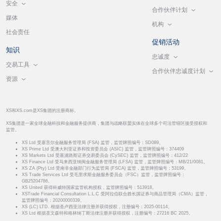
安全
合作伙伴计划
媒体
机构
社会责任
促销活动
知识
忠诚度
交易工具
合作伙伴忠诚度计划
资源
XS和XS.com是XS集团的注册商标。
XS集团是一家全球金融科技和金融服务提供商，集团与战略联盟实体在全球多个司法管辖区接受授权和
监管。
XS Ltd 受塞舌尔金融服务管理局 (FSA) 监管，监管牌照编号：SD089。
XS Prime Ltd 受澳大利亚证券和投资委员会 (ASIC) 监管，监管牌照编号：374409
XS Markets Ltd 受塞浦路斯证券交易委员会 (CySEC) 监管，监管牌照编号：412/22
XS Finance Ltd 受马来西亚纳闽金融服务管理局 (LFSA) 监管，监管牌照编号：MB/21/0081。
XS ZA (Pty) Ltd 受南非金融部门行为监管局 (FSCA) 监管，监管牌照编号：53199。
XS Trade Services Ltd 受毛里求斯金融服务委员会（FSC）监管，监管牌照编号：
GB25204786。
XS United 获得科威特国家监管机构授权，监管牌照编号：513918。
XSTrade Financial Consultation L.L.C 受阿拉伯联合酋长国证券与商品管理局（CMA）监管，
监管牌照编号：20200000339。
XS (LC) LTD. 根据圣卢西亚法律注册并获得授权，注册编号：2025-00114。
XS Ltd 根据圣文森特和格林纳丁斯法律注册并获得授权，注册编号：27216 BC 2025。