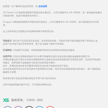
如需进一步了解我们的监管资质，请
点击这里
。
XS Fintech Ltd 根据塞浦路斯共和国法律注册成立，公司注册编号为 HE 426566，是一家金融科技解决
方案提供商，也是XS集团的技术部门。
Ficupay Ltd根据塞浦路斯共和国法律注册成立，公司注册编号为 HE 433983，是XS集团的支付代理
商。
以上实体均获正式授权以XS品牌和商标开展经营活动。
风险提示:
我们的产品涉及保证金交易，具有很高的风险，可能会导致亏损金额超过阁下的初始入金。
这些产品可能不适合所有投资者，阁下应当确保了解其中的风险。
区域限制:
XS品牌不向美国、伊朗和朝鲜等某些司法管辖区的居民提供服务。
免责声明:
XS在任何国家或地区均不从事可能被视为违反当地法律法规的金融服务招揽行为。
本网站所载信息不面向任何因法律限制而禁止接收此类信息的国家或司法管辖区居民，其内容不构成投
资建议、推荐或参与金融服务与投资活动的招揽与邀约。
此外，本网站提供的多语言翻译功能旨在优化用户体验及信息可及性。
任何非英语版本译文仅作资讯参考与使用便利之用途，绝无向特定国家或地区居民推介、推广或招揽金
融服务之意图。
投资者补偿计划的监管规定将取决于阁下参与的XS实体。
仅经XS集团明确书面许可后，方可复制本网站信息。
版权所有。 ©2010 - 2026