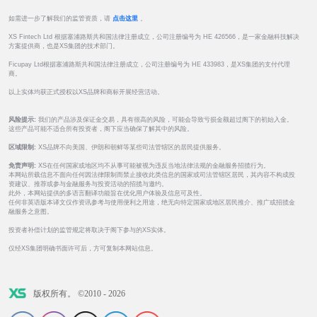
如需进一步了解我们的监管资质，请
点击这里
。
XS Fintech Ltd 根据塞浦路斯共和国法律注册成立，公司注册编号为 HE 426566，是一家金融科技解决
方案提供商，也是XS集团的技术部门。
Ficupay Ltd根据塞浦路斯共和国法律注册成立，公司注册编号为 HE 433983，是XS集团的支付代理
商。
以上实体均获正式授权以XS品牌和商标开展经营活动。
风险提示:
我们的产品涉及保证金交易，具有很高的风险，可能会导致亏损金额超过阁下的初始入金。
这些产品可能不适合所有投资者，阁下应当确保了解其中的风险。
区域限制:
XS品牌不向美国、伊朗和朝鲜等某些司法管辖区的居民提供服务。
免责声明:
XS在任何国家或地区均不从事可能被视为违反当地法律法规的金融服务招揽行为。
本网站所载信息不面向任何因法律限制而禁止接收此类信息的国家或司法管辖区居民，其内容不构成投
资建议、推荐或参与金融服务与投资活动的招揽与邀约。
此外，本网站提供的多语言翻译功能旨在优化用户体验及信息可及性。
任何非英语版本译文仅作资讯参考与使用便利之用途，绝无向特定国家或地区居民推介、推广或招揽金
融服务之意图。
投资者补偿计划的监管规定将取决于阁下参与的XS实体。
仅经XS集团明确书面许可后，方可复制本网站信息。
版权所有。 ©2010 - 2026