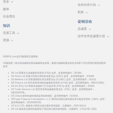
安全
合作伙伴计划
媒体
机构
社会责任
促销活动
知识
忠诚度
交易工具
合作伙伴忠诚度计划
资源
XS和XS.com是XS集团的注册商标。
XS集团是一家全球金融科技和金融服务提供商，集团与战略联盟实体在全球多个司法管辖区接受授权和
监管。
XS Ltd 受塞舌尔金融服务管理局 (FSA) 监管，监管牌照编号：SD089。
XS Prime Ltd 受澳大利亚证券和投资委员会 (ASIC) 监管，监管牌照编号：374409
XS Markets Ltd 受塞浦路斯证券交易委员会 (CySEC) 监管，监管牌照编号：412/22
XS Finance Ltd 受马来西亚纳闽金融服务管理局 (LFSA) 监管，监管牌照编号：MB/21/0081。
XS ZA (Pty) Ltd 受南非金融部门行为监管局 (FSCA) 监管，监管牌照编号：53199。
XS Trade Services Ltd 受毛里求斯金融服务委员会（FSC）监管，监管牌照编号：
GB25204786。
XS United 获得科威特国家监管机构授权，监管牌照编号：513918。
XSTrade Financial Consultation L.L.C 受阿拉伯联合酋长国证券与商品管理局（CMA）监管，
监管牌照编号：20200000339。
XS (LC) LTD. 根据圣卢西亚法律注册并获得授权，注册编号：2025-00114。
XS Ltd 根据圣文森特和格林纳丁斯法律注册并获得授权，注册编号：27216 BC 2025。