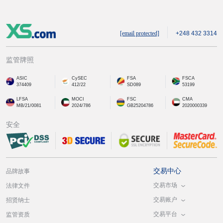
[email protected]
+248 432 3314
监管牌照
ASIC
CySEC
FSA
FSCA
374409
412/22
SD089
53199
LFSA
MOCI
FSC
CMA
MB/21/0081
2024/786
GB25204786
2020000339
安全
交易中心
品牌故事
交易市场
法律文件
交易账户
招贤纳士
交易平台
监管资质