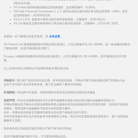
GB25204786。
XS United 获得科威特国家监管机构授权，监管牌照编号：513918。
XSTrade Financial Consultation L.L.C 受阿拉伯联合酋长国证券与商品管理局（CMA）监管，
监管牌照编号：20200000339。
XS (LC) LTD. 根据圣卢西亚法律注册并获得授权，注册编号：2025-00114。
XS Ltd 根据圣文森特和格林纳丁斯法律注册并获得授权，注册编号：27216 BC 2025。
如需进一步了解我们的监管资质，请
点击这里
。
XS Fintech Ltd 根据塞浦路斯共和国法律注册成立，公司注册编号为 HE 426566，是一家金融科技解决
方案提供商，也是XS集团的技术部门。
Ficupay Ltd根据塞浦路斯共和国法律注册成立，公司注册编号为 HE 433983，是XS集团的支付代理
商。
以上实体均获正式授权以XS品牌和商标开展经营活动。
风险提示:
我们的产品涉及保证金交易，具有很高的风险，可能会导致亏损金额超过阁下的初始入金。
这些产品可能不适合所有投资者，阁下应当确保了解其中的风险。
区域限制:
XS品牌不向美国、伊朗和朝鲜等某些司法管辖区的居民提供服务。
免责声明:
XS在任何国家或地区均不从事可能被视为违反当地法律法规的金融服务招揽行为。
本网站所载信息不面向任何因法律限制而禁止接收此类信息的国家或司法管辖区居民，其内容不构成投
资建议、推荐或参与金融服务与投资活动的招揽与邀约。
此外，本网站提供的多语言翻译功能旨在优化用户体验及信息可及性。
任何非英语版本译文仅作资讯参考与使用便利之用途，绝无向特定国家或地区居民推介、推广或招揽金
融服务之意图。
投资者补偿计划的监管规定将取决于阁下参与的XS实体。
仅经XS集团明确书面许可后，方可复制本网站信息。