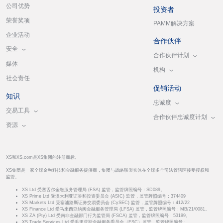
公司优势
投资者
荣誉奖项
PAMM解决方案
企业活动
合作伙伴
安全
合作伙伴计划
媒体
机构
社会责任
促销活动
知识
忠诚度
交易工具
合作伙伴忠诚度计划
资源
XS和XS.com是XS集团的注册商标。
XS集团是一家全球金融科技和金融服务提供商，集团与战略联盟实体在全球多个司法管辖区接受授权和
监管。
XS Ltd 受塞舌尔金融服务管理局 (FSA) 监管，监管牌照编号：SD089。
XS Prime Ltd 受澳大利亚证券和投资委员会 (ASIC) 监管，监管牌照编号：374409
XS Markets Ltd 受塞浦路斯证券交易委员会 (CySEC) 监管，监管牌照编号：412/22
XS Finance Ltd 受马来西亚纳闽金融服务管理局 (LFSA) 监管，监管牌照编号：MB/21/0081。
XS ZA (Pty) Ltd 受南非金融部门行为监管局 (FSCA) 监管，监管牌照编号：53199。
XS Trade Services Ltd 受毛里求斯金融服务委员会（FSC）监管，监管牌照编号：