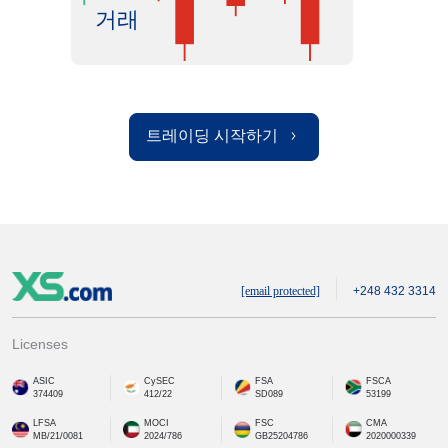
거래
트레이딩 시작하기
[email protected]
+248 432 3314
Licenses
ASIC
CySEC
FSA
FSCA
374409
412/22
SD089
53199
LFSA
MOCI
FSC
CMA
MB/21/0081
2024/786
GB25204786
2020000339