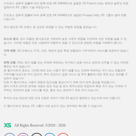
키프로스 공화국 법률에 따라 등록 번호 HE 426566으로 설립된 XS Fintech Ltd는 핀테크 솔루션 제공
업체이자 XS 그룹의 기술 부문입니다.
키프로스 공화국 법률에 따라 등록 번호 HE 433983으로 설립된 Ficupay Ltd는 XS 그룹의 결제 대행
사입니다.
위의 법인은 XS 브랜드 및 상표로 운영할 수 있는 적법한 권한을 받았습니다.
리스크 경고:
당사 제품은 증거금으로 거래되며 높은 수준의 위험을 수반하며 모든 자본을 잃을 수 있
습니다. 이러한 제품은 모든 사람에게 적합하지 않을 수 있으므로 관련된 위험을 이해해야 합니다.
지역 제한:
XS 브랜드는 미국, 이란, 북한과 같은 특정 관할권의 거주자에게 서비스를 제공하지 않습니
다.
면책 조항:
XS는 현지 법률 또는 규제에 위배되는 국가에서 금융 서비스 권유로 간주될 수 있는 어떠한
행위도 하지 않습니다.
본 웹사이트의 정보는 그러한 배포 또는 사용이 현지 법률 또는 규정에 위배되는 국가 또는 관할권의
거주자를 대상으로 하지 않으며, 투자 조언이나 금융 서비스 및 투자 활동에 대한 추천 또는 권유를 구
성하지 않습니다.
또한 이 웹사이트는 사용자 경험과 접근성을 향상시키기 위해 언어 번역 옵션을 제공합니다.
영어 이외의 언어로 번역된 내용은 정보 제공 및 편의 목적으로만 제공되며 특정 국가 또는 지역에 거
주하는 개인에게 금융 서비스를 제공, 홍보 또는 권유하기 위한 것이 아닙니다.
투자자 보상 제도에 대한 규제 조항은 귀하가 어떤 XS 법인과 협력하고 있는지에 따라 다릅니다.
이 웹사이트의 정보는 XS 그룹의 서면 승인이 있는 경우에만 복사할 수 있습니다.
All Rights Reserved. ©2010 - 2026