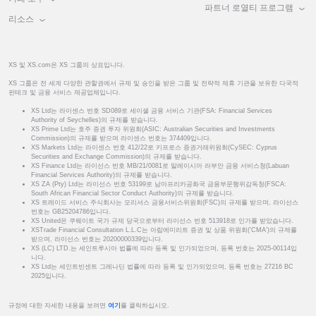
파트너 로열티 프로그램
리소스
XS 및 XS.com은 XS 그룹의 상표입니다.
XS 그룹은 전 세계 다양한 관할권에서 규제 및 승인을 받은 그룹 및 전략적 제휴 기관을 보유한 다국적
핀테크 및 금융 서비스 제공업체입니다.
XS Ltd는 라이센스 번호 SD089로 세이셸 금융 서비스 기관(FSA: Financial Services
Authority of Seychelles)의 규제를 받습니다.
XS Prime Ltd는 호주 증권 투자 위원회(ASIC: Australian Securities and Investments
Commission)의 규제를 받으며 라이센스 번호는 374409입니다.
XS Markets Ltd는 라이센스 번호 412/22로 키프로스 증권거래위원회(CySEC: Cyprus
Securities and Exchange Commission)의 규제를 받습니다.
XS Finance Ltd는 라이선스 번호 MB/21/0081로 말레이시아 라부안 금융 서비스청(Labuan
Financial Services Authority)의 규제를 받습니다.
XS ZA (Pty) Ltd는 라이선스 번호 53199로 남아프리카공화국 금융부문행위감독청(FSCA:
South African Financial Sector Conduct Authority)의 규제를 받습니다.
XS 트레이드 서비스 주식회사는 모리셔스 금융서비스위원회(FSC)의 규제를 받으며, 라이선스
번호는 GB25204786입니다.
XS United은 쿠웨이트 국가 규제 당국으로부터 라이선스 번호 513918로 인가를 받았습니다.
XSTrade Financial Consultation L.L.C는 아랍에미리트 증권 및 상품 위원회('CMA')의 규제를
받으며, 라이선스 번호는 20200000339입니다.
XS (LC) LTD.는 세인트루시아 법률에 따라 등록 및 인가되었으며, 등록 번호는 2025-00114입
니다.
XS Ltd는 세인트빈센트 그레나딘 법률에 따라 등록 및 인가되었으며, 등록 번호는 27216 BC
2025입니다.
규정에 대한 자세한 내용을 보려면
여기
를 클릭하십시오.