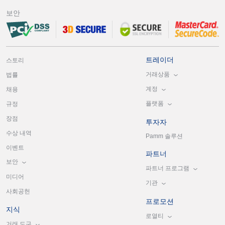
보안
트레이더
스토리
거래상품
법률
계정
채용
플랫폼
규정
장점
투자자
수상 내역
Pamm 솔루션
이벤트
파트너
보안
파트너 프로그램
미디어
기관
사회공헌
프로모션
지식
로열티
거래 도구