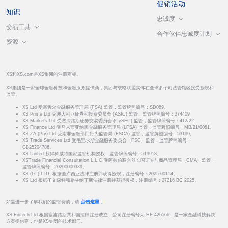
促销活动
知识
忠诚度
交易工具
合作伙伴忠诚度计划
资源
XS和XS.com是XS集团的注册商标。
XS集团是一家全球金融科技和金融服务提供商，集团与战略联盟实体在全球多个司法管辖区接受授权和
监管。
XS Ltd 受塞舌尔金融服务管理局 (FSA) 监管，监管牌照编号：SD089。
XS Prime Ltd 受澳大利亚证券和投资委员会 (ASIC) 监管，监管牌照编号：374409
XS Markets Ltd 受塞浦路斯证券交易委员会 (CySEC) 监管，监管牌照编号：412/22
XS Finance Ltd 受马来西亚纳闽金融服务管理局 (LFSA) 监管，监管牌照编号：MB/21/0081。
XS ZA (Pty) Ltd 受南非金融部门行为监管局 (FSCA) 监管，监管牌照编号：53199。
XS Trade Services Ltd 受毛里求斯金融服务委员会（FSC）监管，监管牌照编号：
GB25204786。
XS United 获得科威特国家监管机构授权，监管牌照编号：513918。
XSTrade Financial Consultation L.L.C 受阿拉伯联合酋长国证券与商品管理局（CMA）监管，
监管牌照编号：20200000339。
XS (LC) LTD. 根据圣卢西亚法律注册并获得授权，注册编号：2025-00114。
XS Ltd 根据圣文森特和格林纳丁斯法律注册并获得授权，注册编号：27216 BC 2025。
如需进一步了解我们的监管资质，请
点击这里
。
XS Fintech Ltd 根据塞浦路斯共和国法律注册成立，公司注册编号为 HE 426566，是一家金融科技解决
方案提供商，也是XS集团的技术部门。