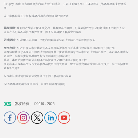
Ficupay Ltd根据塞浦路斯共和国法律注册成立，公司注册编号为 HE 433983，是XS集团的支付代理
商。
以上实体均获正式授权以XS品牌和商标开展经营活动。
风险提示:
我们的产品涉及保证金交易，具有很高的风险，可能会导致亏损金额超过阁下的初始入金。
这些产品可能不适合所有投资者，阁下应当确保了解其中的风险。
区域限制:
XS品牌不向美国、伊朗和朝鲜等某些司法管辖区的居民提供服务。
免责声明:
XS在任何国家或地区均不从事可能被视为违反当地法律法规的金融服务招揽行为。
本网站所载信息不面向任何因法律限制而禁止接收此类信息的国家或司法管辖区居民，其内容不构成投
资建议、推荐或参与金融服务与投资活动的招揽与邀约。
此外，本网站提供的多语言翻译功能旨在优化用户体验及信息可及性。
任何非英语版本译文仅作资讯参考与使用便利之用途，绝无向特定国家或地区居民推介、推广或招揽金
融服务之意图。
投资者补偿计划的监管规定将取决于阁下参与的XS实体。
仅经XS集团明确书面许可后，方可复制本网站信息。
版权所有。 ©2010 - 2026