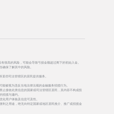
具有很高的风险，可能会导致亏损金额超过阁下的初始入金。
当确保了解其中的风险。
等某些司法管辖区的居民提供服务。
事可能被视为违反当地法律法规的金融服务招揽行为。
禁止接收此类信息的国家或司法管辖区居民，其内容不构成投
的招揽与邀约。
优化用户体验及信息可及性。
便利之用途，绝无向特定国家或地区居民推介、推广或招揽金