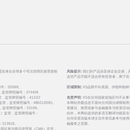
盟实体在全球多个司法管辖区接受授权
风险提示:
我们的产品涉及保证金交易，
这些产品可能不适合所有投资者，阁下应
编号：SD089。
区域限制:
XS品牌不向美国、伊朗和朝鲜
监管，监管牌照编号：374409
 监管，监管牌照编号：412/22
免责声明:
XS在任何国家或地区均不从
) 监管，监管牌照编号：MB/21/0081。
本网站所载信息不面向任何因法律限制而
 监管，监管牌照编号：53199。
资建议、推荐或参与金融服务与投资活动
会（FSC）监管，监管牌照编号：
此外，本网站提供的多语言翻译功能旨在
任何非英语版本译文仅作资讯参考与使用
513918。
融服务之意图。
受阿拉伯联合酋长国证券与商品管理局（CMA）监管，