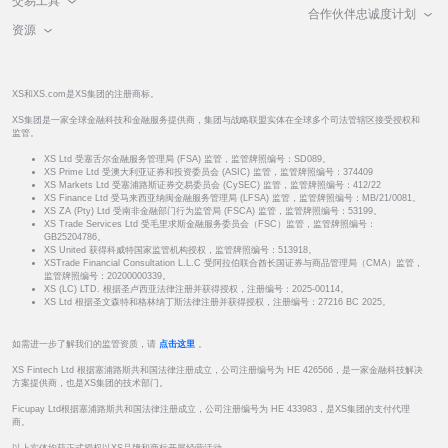
交易工具
合作伙伴忠诚度计划
资源
XS和XS.com是XS集团的注册商标。
XS集团是一家全球金融科技和金融服务提供商，集团与战略联盟实体在全球多个司法管辖区接受授权和
监管。
XS Ltd 受塞舌尔金融服务管理局 (FSA) 监管，监管牌照编号：SD089。
XS Prime Ltd 受澳大利亚证券和投资委员会 (ASIC) 监管，监管牌照编号：374409
XS Markets Ltd 受塞浦路斯证券交易委员会 (CySEC) 监管，监管牌照编号：412/22
XS Finance Ltd 受马来西亚纳闽金融服务管理局 (LFSA) 监管，监管牌照编号：MB/21/0081。
XS ZA (Pty) Ltd 受南非金融部门行为监管局 (FSCA) 监管，监管牌照编号：53199。
XS Trade Services Ltd 受毛里求斯金融服务委员会（FSC）监管，监管牌照编号：
GB25204786。
XS United 获得科威特国家监管机构授权，监管牌照编号：513918。
XSTrade Financial Consultation L.L.C 受阿拉伯联合酋长国证券与商品管理局（CMA）监管，
监管牌照编号：20200000339。
XS (LC) LTD. 根据圣卢西亚法律注册并获得授权，注册编号：2025-00114。
XS Ltd 根据圣文森特和格林纳丁斯法律注册并获得授权，注册编号：27216 BC 2025。
如需进一步了解我们的监管资质，请
点击这里
。
XS Fintech Ltd 根据塞浦路斯共和国法律注册成立，公司注册编号为 HE 426566，是一家金融科技解决
方案提供商，也是XS集团的技术部门。
Ficupay Ltd根据塞浦路斯共和国法律注册成立，公司注册编号为 HE 433983，是XS集团的支付代理
商。