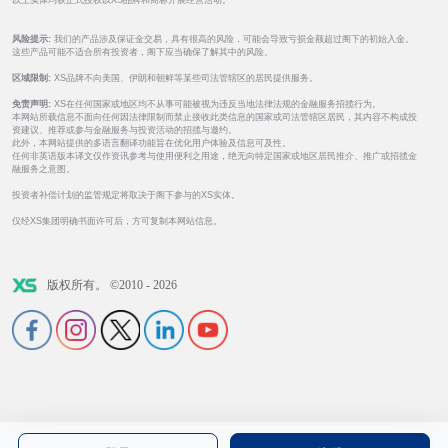
以上实体均获正式授权以XS品牌和商标开展经营活动。
风险提示:
我们的产品涉及保证金交易，具有很高的风险，可能会导致亏损金额超过阁下的初始入金。
这些产品可能不适合所有投资者，阁下应当确保了解其中的风险。
区域限制:
XS品牌不向美国、伊朗和朝鲜等某些司法管辖区的居民提供服务。
免责声明:
XS在任何国家或地区均不从事可能被视为违反当地法律法规的金融服务招揽行为。
本网站所载信息不面向任何因法律限制而禁止接收此类信息的国家或司法管辖区居民，其内容不构成投
资建议、推荐或参与金融服务与投资活动的招揽与邀约。
此外，本网站提供的多语言翻译功能旨在优化用户体验及信息可及性。
任何非英语版本译文仅作资讯参考与使用便利之用途，绝无向特定国家或地区居民推介、推广或招揽金
融服务之意图。
投资者补偿计划的监管规定将取决于阁下参与的XS实体。
仅经XS集团明确书面许可后，方可复制本网站信息。
版权所有。 ©2010 - 2026