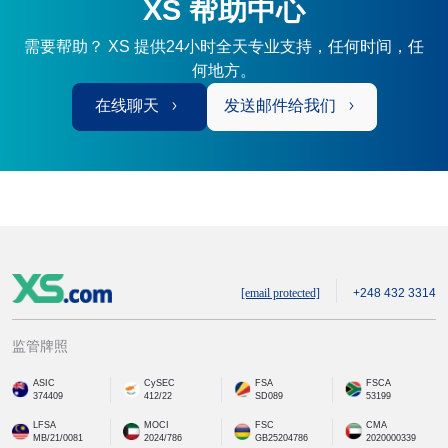
XS 帮助中心
需要帮助？ XS 提供24小时全天专业支持，任何时间，任
何地方。
在线聊天
发送邮件给我们
[email protected]
+248 432 3314
监管牌照
ASIC
CySEC
FSA
FSCA
374409
412/22
SD089
53199
LFSA
MOCI
FSC
CMA
MB/21/0081
2024/786
GB25204786
2020000339