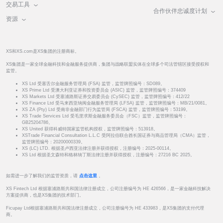
交易工具
合作伙伴忠诚度计划
资源
XS和XS.com是XS集团的注册商标。
XS集团是一家全球金融科技和金融服务提供商，集团与战略联盟实体在全球多个司法管辖区接受授权和
监管。
XS Ltd 受塞舌尔金融服务管理局 (FSA) 监管，监管牌照编号：SD089。
XS Prime Ltd 受澳大利亚证券和投资委员会 (ASIC) 监管，监管牌照编号：374409
XS Markets Ltd 受塞浦路斯证券交易委员会 (CySEC) 监管，监管牌照编号：412/22
XS Finance Ltd 受马来西亚纳闽金融服务管理局 (LFSA) 监管，监管牌照编号：MB/21/0081。
XS ZA (Pty) Ltd 受南非金融部门行为监管局 (FSCA) 监管，监管牌照编号：53199。
XS Trade Services Ltd 受毛里求斯金融服务委员会（FSC）监管，监管牌照编号：
GB25204786。
XS United 获得科威特国家监管机构授权，监管牌照编号：513918。
XSTrade Financial Consultation L.L.C 受阿拉伯联合酋长国证券与商品管理局（CMA）监管，
监管牌照编号：20200000339。
XS (LC) LTD. 根据圣卢西亚法律注册并获得授权，注册编号：2025-00114。
XS Ltd 根据圣文森特和格林纳丁斯法律注册并获得授权，注册编号：27216 BC 2025。
如需进一步了解我们的监管资质，请
点击这里
。
XS Fintech Ltd 根据塞浦路斯共和国法律注册成立，公司注册编号为 HE 426566，是一家金融科技解决
方案提供商，也是XS集团的技术部门。
Ficupay Ltd根据塞浦路斯共和国法律注册成立，公司注册编号为 HE 433983，是XS集团的支付代理
商。