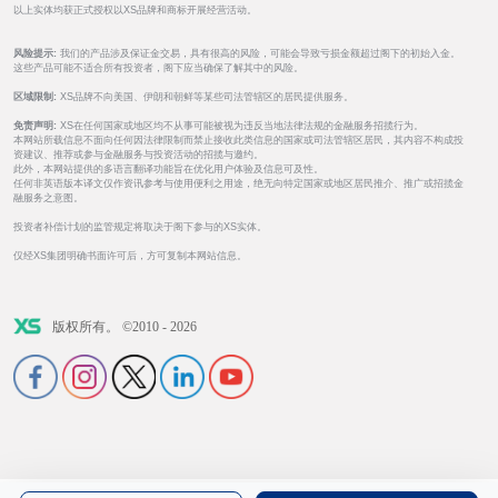
以上实体均获正式授权以XS品牌和商标开展经营活动。
风险提示:
我们的产品涉及保证金交易，具有很高的风险，可能会导致亏损金额超过阁下的初始入金。
这些产品可能不适合所有投资者，阁下应当确保了解其中的风险。
区域限制:
XS品牌不向美国、伊朗和朝鲜等某些司法管辖区的居民提供服务。
免责声明:
XS在任何国家或地区均不从事可能被视为违反当地法律法规的金融服务招揽行为。
本网站所载信息不面向任何因法律限制而禁止接收此类信息的国家或司法管辖区居民，其内容不构成投
资建议、推荐或参与金融服务与投资活动的招揽与邀约。
此外，本网站提供的多语言翻译功能旨在优化用户体验及信息可及性。
任何非英语版本译文仅作资讯参考与使用便利之用途，绝无向特定国家或地区居民推介、推广或招揽金
融服务之意图。
投资者补偿计划的监管规定将取决于阁下参与的XS实体。
仅经XS集团明确书面许可后，方可复制本网站信息。
版权所有。 ©2010 - 2026