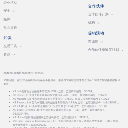
企业活动
合作伙伴
安全
合作伙伴计划
媒体
机构
社会责任
促销活动
知识
忠诚度
交易工具
合作伙伴忠诚度计划
资源
XS和XS.com是XS集团的注册商标。
XS集团是一家全球金融科技和金融服务提供商，集团与战略联盟实体在全球多个司法管辖区接受授权和
监管。
XS Ltd 受塞舌尔金融服务管理局 (FSA) 监管，监管牌照编号：SD089。
XS Prime Ltd 受澳大利亚证券和投资委员会 (ASIC) 监管，监管牌照编号：374409
XS Markets Ltd 受塞浦路斯证券交易委员会 (CySEC) 监管，监管牌照编号：412/22
XS Finance Ltd 受马来西亚纳闽金融服务管理局 (LFSA) 监管，监管牌照编号：MB/21/0081。
XS ZA (Pty) Ltd 受南非金融部门行为监管局 (FSCA) 监管，监管牌照编号：53199。
XS Trade Services Ltd 受毛里求斯金融服务委员会（FSC）监管，监管牌照编号：
GB25204786。
XS United 获得科威特国家监管机构授权，监管牌照编号：513918。
XSTrade Financial Consultation L.L.C 受阿拉伯联合酋长国证券与商品管理局（CMA）监管，
监管牌照编号：20200000339。