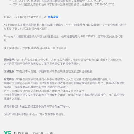
XS (LC) LTD. 根据圣卢西亚法律注册并获得授权，注册编号：2025-00114。
XS Ltd 根据圣文森特和格林纳丁斯法律注册并获得授权，注册编号：27216 BC 2025。
如需进一步了解我们的监管资质，请
点击这里
。
XS Fintech Ltd 根据塞浦路斯共和国法律注册成立，公司注册编号为 HE 426566，是一家金融科技解决
方案提供商，也是XS集团的技术部门。
Ficupay Ltd根据塞浦路斯共和国法律注册成立，公司注册编号为 HE 433983，是XS集团的支付代理
商。
以上实体均获正式授权以XS品牌和商标开展经营活动。
风险提示:
我们的产品涉及保证金交易，具有很高的风险，可能会导致亏损金额超过阁下的初始入金。
这些产品可能不适合所有投资者，阁下应当确保了解其中的风险。
区域限制:
XS品牌不向美国、伊朗和朝鲜等某些司法管辖区的居民提供服务。
免责声明:
XS在任何国家或地区均不从事可能被视为违反当地法律法规的金融服务招揽行为。
本网站所载信息不面向任何因法律限制而禁止接收此类信息的国家或司法管辖区居民，其内容不构成投
资建议、推荐或参与金融服务与投资活动的招揽与邀约。
此外，本网站提供的多语言翻译功能旨在优化用户体验及信息可及性。
任何非英语版本译文仅作资讯参考与使用便利之用途，绝无向特定国家或地区居民推介、推广或招揽金
融服务之意图。
投资者补偿计划的监管规定将取决于阁下参与的XS实体。
仅经XS集团明确书面许可后，方可复制本网站信息。
版权所有。 ©2010 - 2026