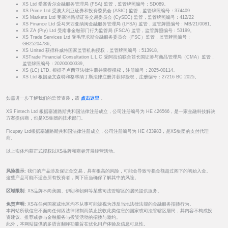
XS Ltd 受塞舌尔金融服务管理局 (FSA) 监管，监管牌照编号：SD089。
XS Prime Ltd 受澳大利亚证券和投资委员会 (ASIC) 监管，监管牌照编号：374409
XS Markets Ltd 受塞浦路斯证券交易委员会 (CySEC) 监管，监管牌照编号：412/22
XS Finance Ltd 受马来西亚纳闽金融服务管理局 (LFSA) 监管，监管牌照编号：MB/21/0081。
XS ZA (Pty) Ltd 受南非金融部门行为监管局 (FSCA) 监管，监管牌照编号：53199。
XS Trade Services Ltd 受毛里求斯金融服务委员会（FSC）监管，监管牌照编号：
GB25204786。
XS United 获得科威特国家监管机构授权，监管牌照编号：513918。
XSTrade Financial Consultation L.L.C 受阿拉伯联合酋长国证券与商品管理局（CMA）监管，
监管牌照编号：20200000339。
XS (LC) LTD. 根据圣卢西亚法律注册并获得授权，注册编号：2025-00114。
XS Ltd 根据圣文森特和格林纳丁斯法律注册并获得授权，注册编号：27216 BC 2025。
如需进一步了解我们的监管资质，请
点击这里
。
XS Fintech Ltd 根据塞浦路斯共和国法律注册成立，公司注册编号为 HE 426566，是一家金融科技解决
方案提供商，也是XS集团的技术部门。
Ficupay Ltd根据塞浦路斯共和国法律注册成立，公司注册编号为 HE 433983，是XS集团的支付代理
商。
以上实体均获正式授权以XS品牌和商标开展经营活动。
风险提示:
我们的产品涉及保证金交易，具有很高的风险，可能会导致亏损金额超过阁下的初始入金。
这些产品可能不适合所有投资者，阁下应当确保了解其中的风险。
区域限制:
XS品牌不向美国、伊朗和朝鲜等某些司法管辖区的居民提供服务。
免责声明:
XS在任何国家或地区均不从事可能被视为违反当地法律法规的金融服务招揽行为。
本网站所载信息不面向任何因法律限制而禁止接收此类信息的国家或司法管辖区居民，其内容不构成投
资建议、推荐或参与金融服务与投资活动的招揽与邀约。
此外，本网站提供的多语言翻译功能旨在优化用户体验及信息可及性。