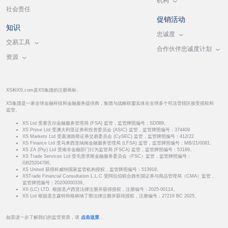
机构
社会责任
促销活动
知识
忠诚度
交易工具
合作伙伴忠诚度计划
资源
XS和XS.com是XS集团的注册商标。
XS集团是一家全球金融科技和金融服务提供商，集团与战略联盟实体在全球多个司法管辖区接受授权和
监管。
XS Ltd 受塞舌尔金融服务管理局 (FSA) 监管，监管牌照编号：SD089。
XS Prime Ltd 受澳大利亚证券和投资委员会 (ASIC) 监管，监管牌照编号：374409
XS Markets Ltd 受塞浦路斯证券交易委员会 (CySEC) 监管，监管牌照编号：412/22
XS Finance Ltd 受马来西亚纳闽金融服务管理局 (LFSA) 监管，监管牌照编号：MB/21/0081。
XS ZA (Pty) Ltd 受南非金融部门行为监管局 (FSCA) 监管，监管牌照编号：53199。
XS Trade Services Ltd 受毛里求斯金融服务委员会（FSC）监管，监管牌照编号：
GB25204786。
XS United 获得科威特国家监管机构授权，监管牌照编号：513918。
XSTrade Financial Consultation L.L.C 受阿拉伯联合酋长国证券与商品管理局（CMA）监管，
监管牌照编号：20200000339。
XS (LC) LTD. 根据圣卢西亚法律注册并获得授权，注册编号：2025-00114。
XS Ltd 根据圣文森特和格林纳丁斯法律注册并获得授权，注册编号：27216 BC 2025。
如需进一步了解我们的监管资质，请
点击这里
。