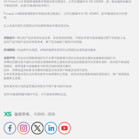
XS Fintech Ltd 根据塞浦路斯共和国法律注册成立，公司注册编号为 HE 426566，是一家金融科技解决
方案提供商，也是XS集团的技术部门。
Ficupay Ltd根据塞浦路斯共和国法律注册成立，公司注册编号为 HE 433983，是XS集团的支付代理
商。
以上实体均获正式授权以XS品牌和商标开展经营活动。
风险提示:
我们的产品涉及保证金交易，具有很高的风险，可能会导致亏损金额超过阁下的初始入金。
这些产品可能不适合所有投资者，阁下应当确保了解其中的风险。
区域限制:
XS品牌不向美国、伊朗和朝鲜等某些司法管辖区的居民提供服务。
免责声明:
XS在任何国家或地区均不从事可能被视为违反当地法律法规的金融服务招揽行为。
本网站所载信息不面向任何因法律限制而禁止接收此类信息的国家或司法管辖区居民，其内容不构成投
资建议、推荐或参与金融服务与投资活动的招揽与邀约。
此外，本网站提供的多语言翻译功能旨在优化用户体验及信息可及性。
任何非英语版本译文仅作资讯参考与使用便利之用途，绝无向特定国家或地区居民推介、推广或招揽金
融服务之意图。
投资者补偿计划的监管规定将取决于阁下参与的XS实体。
仅经XS集团明确书面许可后，方可复制本网站信息。
版权所有。 ©2010 - 2026