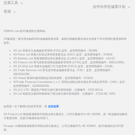
交易工具
合作伙伴忠诚度计划
资源
XS和XS.com是XS集团的注册商标。
XS集团是一家全球金融科技和金融服务提供商，集团与战略联盟实体在全球多个司法管辖区接受授权和
监管。
XS Ltd 受塞舌尔金融服务管理局 (FSA) 监管，监管牌照编号：SD089。
XS Prime Ltd 受澳大利亚证券和投资委员会 (ASIC) 监管，监管牌照编号：374409
XS Markets Ltd 受塞浦路斯证券交易委员会 (CySEC) 监管，监管牌照编号：412/22
XS Finance Ltd 受马来西亚纳闽金融服务管理局 (LFSA) 监管，监管牌照编号：MB/21/0081。
XS ZA (Pty) Ltd 受南非金融部门行为监管局 (FSCA) 监管，监管牌照编号：53199。
XS Trade Services Ltd 受毛里求斯金融服务委员会（FSC）监管，监管牌照编号：
GB25204786。
XS United 获得科威特国家监管机构授权，监管牌照编号：513918。
XSTrade Financial Consultation L.L.C 受阿拉伯联合酋长国证券与商品管理局（CMA）监管，
监管牌照编号：20200000339。
XS (LC) LTD. 根据圣卢西亚法律注册并获得授权，注册编号：2025-00114。
XS Ltd 根据圣文森特和格林纳丁斯法律注册并获得授权，注册编号：27216 BC 2025。
如需进一步了解我们的监管资质，请
点击这里
。
XS Fintech Ltd 根据塞浦路斯共和国法律注册成立，公司注册编号为 HE 426566，是一家金融科技解决
方案提供商，也是XS集团的技术部门。
Ficupay Ltd根据塞浦路斯共和国法律注册成立，公司注册编号为 HE 433983，是XS集团的支付代理
商。