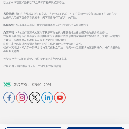
以上实体均获正式授权以XS品牌和商标开展经营活动。
风险提示:
我们的产品涉及保证金交易，具有很高的风险，可能会导致亏损金额超过阁下的初始入金。
这些产品可能不适合所有投资者，阁下应当确保了解其中的风险。
区域限制:
XS品牌不向美国、伊朗和朝鲜等某些司法管辖区的居民提供服务。
免责声明:
XS在任何国家或地区均不从事可能被视为违反当地法律法规的金融服务招揽行为。
本网站所载信息不面向任何因法律限制而禁止接收此类信息的国家或司法管辖区居民，其内容不构成投
资建议、推荐或参与金融服务与投资活动的招揽与邀约。
此外，本网站提供的多语言翻译功能旨在优化用户体验及信息可及性。
任何非英语版本译文仅作资讯参考与使用便利之用途，绝无向特定国家或地区居民推介、推广或招揽金
融服务之意图。
投资者补偿计划的监管规定将取决于阁下参与的XS实体。
仅经XS集团明确书面许可后，方可复制本网站信息。
版权所有。 ©2010 - 2026