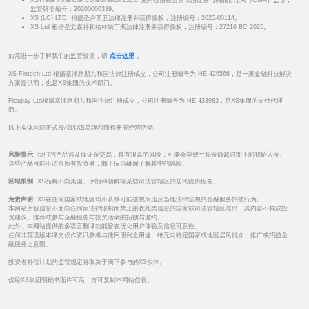
监管牌照编号：20200000339。
XS (LC) LTD. 根据圣卢西亚法律注册并获得授权，注册编号：2025-00114。
XS Ltd 根据圣文森特和格林纳丁斯法律注册并获得授权，注册编号：27216 BC 2025。
如需进一步了解我们的监管资质，请
点击这里
。
XS Fintech Ltd 根据塞浦路斯共和国法律注册成立，公司注册编号为 HE 426566，是一家金融科技解决
方案提供商，也是XS集团的技术部门。
Ficupay Ltd根据塞浦路斯共和国法律注册成立，公司注册编号为 HE 433983，是XS集团的支付代理
商。
以上实体均获正式授权以XS品牌和商标开展经营活动。
风险提示:
我们的产品涉及保证金交易，具有很高的风险，可能会导致亏损金额超过阁下的初始入金。
这些产品可能不适合所有投资者，阁下应当确保了解其中的风险。
区域限制:
XS品牌不向美国、伊朗和朝鲜等某些司法管辖区的居民提供服务。
免责声明:
XS在任何国家或地区均不从事可能被视为违反当地法律法规的金融服务招揽行为。
本网站所载信息不面向任何因法律限制而禁止接收此类信息的国家或司法管辖区居民，其内容不构成投
资建议、推荐或参与金融服务与投资活动的招揽与邀约。
此外，本网站提供的多语言翻译功能旨在优化用户体验及信息可及性。
任何非英语版本译文仅作资讯参考与使用便利之用途，绝无向特定国家或地区居民推介、推广或招揽金
融服务之意图。
投资者补偿计划的监管规定将取决于阁下参与的XS实体。
仅经XS集团明确书面许可后，方可复制本网站信息。