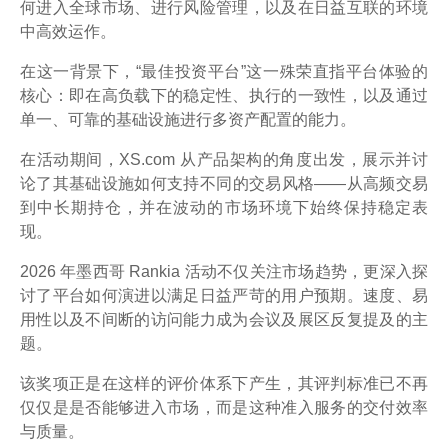
何进入全球市场、进行风险管理，以及在日益互联的环境
中高效运作。
在这一背景下，“最佳投资平台”这一殊荣直指平台体验的
核心：即在高负载下的稳定性、执行的一致性，以及通过
单一、可靠的基础设施进行多资产配置的能力。
在活动期间，XS.com 从产品架构的角度出发，展示并讨
论了其基础设施如何支持不同的交易风格——从高频交易
到中长期持仓，并在波动的市场环境下始终保持稳定表
现。
2026 年墨西哥 Rankia 活动不仅关注市场趋势，更深入探
讨了平台如何演进以满足日益严苛的用户预期。速度、易
用性以及不间断的访问能力成为会议及展区反复提及的主
题。
该奖项正是在这样的评价体系下产生，其评判标准已不再
仅仅是是否能够进入市场，而是这种准入服务的交付效率
与质量。