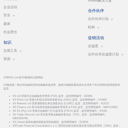
PAMM解决方案
企业活动
合作伙伴
安全
合作伙伴计划
媒体
机构
社会责任
促销活动
知识
忠诚度
交易工具
合作伙伴忠诚度计划
资源
XS和XS.com是XS集团的注册商标。
XS集团是一家全球金融科技和金融服务提供商，集团与战略联盟实体在全球多个司法管辖区接受授权和
监管。
XS Ltd 受塞舌尔金融服务管理局 (FSA) 监管，监管牌照编号：SD089。
XS Prime Ltd 受澳大利亚证券和投资委员会 (ASIC) 监管，监管牌照编号：374409
XS Markets Ltd 受塞浦路斯证券交易委员会 (CySEC) 监管，监管牌照编号：412/22
XS Finance Ltd 受马来西亚纳闽金融服务管理局 (LFSA) 监管，监管牌照编号：MB/21/0081。
XS ZA (Pty) Ltd 受南非金融部门行为监管局 (FSCA) 监管，监管牌照编号：53199。
XS Trade Services Ltd 受毛里求斯金融服务委员会（FSC）监管，监管牌照编号：
GB25204786。
XS United 获得科威特国家监管机构授权，监管牌照编号：513918。
XSTrade Financial Consultation L.L.C 受阿拉伯联合酋长国证券与商品管理局（CMA）监管，