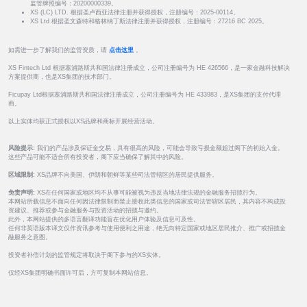
监管牌照编号：20200000339。
XS (LC) LTD. 根据圣卢西亚法律注册并获得授权，注册编号：2025-00114。
XS Ltd 根据圣文森特和格林纳丁斯法律注册并获得授权，注册编号：27216 BC 2025。
如需进一步了解我们的监管资质，请
点击这里
。
XS Fintech Ltd 根据塞浦路斯共和国法律注册成立，公司注册编号为 HE 426566，是一家金融科技解决
方案提供商，也是XS集团的技术部门。
Ficupay Ltd根据塞浦路斯共和国法律注册成立，公司注册编号为 HE 433983，是XS集团的支付代理
商。
以上实体均获正式授权以XS品牌和商标开展经营活动。
风险提示:
我们的产品涉及保证金交易，具有很高的风险，可能会导致亏损金额超过阁下的初始入金。
这些产品可能不适合所有投资者，阁下应当确保了解其中的风险。
区域限制:
XS品牌不向美国、伊朗和朝鲜等某些司法管辖区的居民提供服务。
免责声明:
XS在任何国家或地区均不从事可能被视为违反当地法律法规的金融服务招揽行为。
本网站所载信息不面向任何因法律限制而禁止接收此类信息的国家或司法管辖区居民，其内容不构成投
资建议、推荐或参与金融服务与投资活动的招揽与邀约。
此外，本网站提供的多语言翻译功能旨在优化用户体验及信息可及性。
任何非英语版本译文仅作资讯参考与使用便利之用途，绝无向特定国家或地区居民推介、推广或招揽金
融服务之意图。
投资者补偿计划的监管规定将取决于阁下参与的XS实体。
仅经XS集团明确书面许可后，方可复制本网站信息。