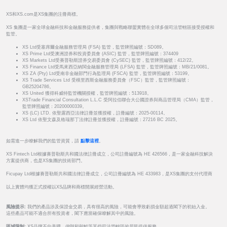
XS和XS.com是XS集團的注冊商標。
XS 集團是一家全球金融科技和金融服務提供者，集團與戰略聯盟實體在全球多個司法管轄區接受授權和
監管。
XS Ltd受塞席爾金融服務管理局 (FSA) 監管，監管牌照編號：SD089。
XS Prime Ltd受澳洲證券和投資委員會 (ASIC) 監管，監管牌照編號：374409
XS Markets Ltd受賽普勒斯證券交易委員會 (CySEC) 監管，監管牌照編號：412/22。
XS Finance Ltd受馬來西亞納閩金融服務管理局 (LFSA) 監管，監管牌照編號：MB/21/0081。
XS ZA (Pty) Ltd受南非金融部門行為監理局 (FSCA) 監管，監管牌照編號：53199。
XS Trade Services Ltd 受模里西斯金融服務委員會（FSC）監管，監管牌照編號：
GB25204786。
XS United 獲得科威特監管機關授權，監管牌照編號：513918。
XSTrade Financial Consultation L.L.C 受阿拉伯聯合大公國證券與商品管理局（CMA）監管，
監管牌照編號：20200000339。
XS (LC) LTD. 依聖露西亞法律註冊並獲授權，註冊編號：2025-00114。
XS Ltd 依聖文森及格瑞那丁法律註冊並獲授權，註冊編號：27216 BC 2025。
如需進一步瞭解我們的監管資質，請
點擊這裡
。
XS Fintech Ltd根據賽普勒斯共和國法律註冊成立，公司註冊編號為 HE 426566，是一家金融科技解決
方案提供商，也是XS集團的技術部門。
Ficupay Ltd根據賽普勒斯共和國法律註冊成立，公司註冊編號為 HE 433983，是XS集團的支付代理商
以上實體均獲正式授權以XS品牌和商標開展經營活動。
風險提示:
我們的產品涉及保證金交易，具有很高的風險，可能會導致虧損金額超過閣下的初始入金。
這些產品可能不適合所有投資者，閣下應當確保瞭解其中的風險。
區域限制:
XS品牌不向美國、伊朗和朝鮮等某些司法管轄區的居民提供服務。