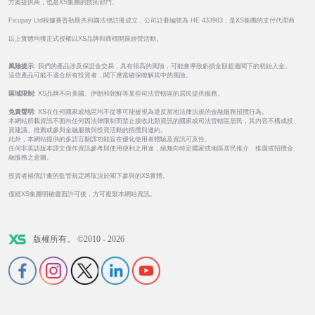
方案提供商，也是XS集團的技術部門。
Ficupay Ltd根據賽普勒斯共和國法律註冊成立，公司註冊編號為 HE 433983，是XS集團的支付代理商
以上實體均獲正式授權以XS品牌和商標開展經營活動。
風險提示:
我們的產品涉及保證金交易，具有很高的風險，可能會導致虧損金額超過閣下的初始入金。
這些產品可能不適合所有投資者，閣下應當確保瞭解其中的風險。
區域限制:
XS品牌不向美國、伊朗和朝鮮等某些司法管轄區的居民提供服務。
免責聲明:
XS在任何國家或地區均不從事可能被視為違反當地法律法規的金融服務招攬行為。
本網站所載資訊不面向任何因法律限制而禁止接收此類資訊的國家或司法管轄區居民，其內容不構成投
資建議、推薦或參與金融服務與投資活動的招攬與邀約。
此外，本網站提供的多語言翻譯功能旨在優化使用者體驗及資訊可及性。
任何非英語版本譯文僅作資訊參考與使用便利之用途，絕無向特定國家或地區居民推介、推廣或招攬金
融服務之意圖。
投資者補償計畫的監管規定將取決於閣下參與的XS實體。
僅經XS集團明確書面許可後，方可複製本網站資訊。
版權所有。 ©2010 - 2026