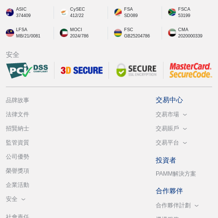
ASIC
CySEC
FSA
FSCA
374409
412/22
SD089
53199
LFSA
MOCI
FSC
CMA
MB/21/0081
2024/786
GB25204786
2020000339
安全
交易中心
品牌故事
交易市場
法律文件
交易賬戶
招賢納士
交易平台
監管資質
公司優勢
投資者
榮譽獎項
PAMM解決方案
企業活動
合作夥伴
安全
合作夥伴計劃
社會責任