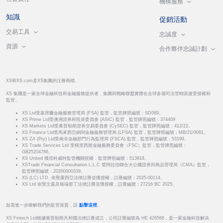
機構服務
知識
促銷活動
交易工具
忠誠度
資源
合作夥伴忠誠計劃
XS和XS.com是XS集團的注冊商標。
XS 集團是一家全球金融科技和金融服務提供者，集團與戰略聯盟實體在全球多個司法管轄區接受授權和
監管。
XS Ltd受塞席爾金融服務管理局 (FSA) 監管，監管牌照編號：SD089。
XS Prime Ltd受澳洲證券和投資委員會 (ASIC) 監管，監管牌照編號：374409
XS Markets Ltd受賽普勒斯證券交易委員會 (CySEC) 監管，監管牌照編號：412/22。
XS Finance Ltd受馬來西亞納閩金融服務管理局 (LFSA) 監管，監管牌照編號：MB/21/0081。
XS ZA (Pty) Ltd受南非金融部門行為監理局 (FSCA) 監管，監管牌照編號：53199。
XS Trade Services Ltd 受模里西斯金融服務委員會（FSC）監管，監管牌照編號：
GB25204786。
XS United 獲得科威特監管機關授權，監管牌照編號：513918。
XSTrade Financial Consultation L.L.C 受阿拉伯聯合大公國證券與商品管理局（CMA）監管，
監管牌照編號：20200000339。
XS (LC) LTD. 依聖露西亞法律註冊並獲授權，註冊編號：2025-00114。
XS Ltd 依聖文森及格瑞那丁法律註冊並獲授權，註冊編號：27216 BC 2025。
如需進一步瞭解我們的監管資質，請
點擊這裡
。
XS Fintech Ltd根據賽普勒斯共和國法律註冊成立，公司註冊編號為 HE 426566，是一家金融科技解決