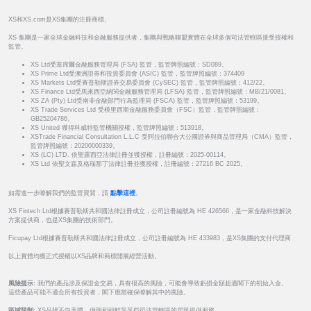
XS和XS.com是XS集團的注冊商標。
XS 集團是一家全球金融科技和金融服務提供者，集團與戰略聯盟實體在全球多個司法管轄區接受授權和
監管。
XS Ltd受塞席爾金融服務管理局 (FSA) 監管，監管牌照編號：SD089。
XS Prime Ltd受澳洲證券和投資委員會 (ASIC) 監管，監管牌照編號：374409
XS Markets Ltd受賽普勒斯證券交易委員會 (CySEC) 監管，監管牌照編號：412/22。
XS Finance Ltd受馬來西亞納閩金融服務管理局 (LFSA) 監管，監管牌照編號：MB/21/0081。
XS ZA (Pty) Ltd受南非金融部門行為監理局 (FSCA) 監管，監管牌照編號：53199。
XS Trade Services Ltd 受模里西斯金融服務委員會（FSC）監管，監管牌照編號：
GB25204786。
XS United 獲得科威特監管機關授權，監管牌照編號：513918。
XSTrade Financial Consultation L.L.C 受阿拉伯聯合大公國證券與商品管理局（CMA）監管，
監管牌照編號：20200000339。
XS (LC) LTD. 依聖露西亞法律註冊並獲授權，註冊編號：2025-00114。
XS Ltd 依聖文森及格瑞那丁法律註冊並獲授權，註冊編號：27216 BC 2025。
如需進一步瞭解我們的監管資質，請
點擊這裡
。
XS Fintech Ltd根據賽普勒斯共和國法律註冊成立，公司註冊編號為 HE 426566，是一家金融科技解決
方案提供商，也是XS集團的技術部門。
Ficupay Ltd根據賽普勒斯共和國法律註冊成立，公司註冊編號為 HE 433983，是XS集團的支付代理商
以上實體均獲正式授權以XS品牌和商標開展經營活動。
風險提示:
我們的產品涉及保證金交易，具有很高的風險，可能會導致虧損金額超過閣下的初始入金。
這些產品可能不適合所有投資者，閣下應當確保瞭解其中的風險。
區域限制:
XS品牌不向美國、伊朗和朝鮮等某些司法管轄區的居民提供服務。