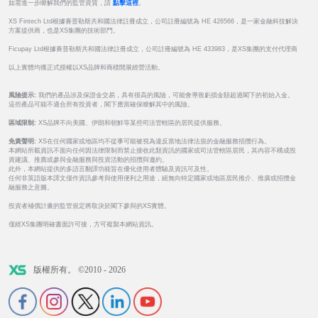
如需進一步瞭解我們的監管資質，請
點擊這裡
。
XS Fintech Ltd根據賽普勒斯共和國法律註冊成立，公司註冊編號為 HE 426566，是一家金融科技解決
方案提供商，也是XS集團的技術部門。
Ficupay Ltd根據賽普勒斯共和國法律註冊成立，公司註冊編號為 HE 433983，是XS集團的支付代理商
以上實體均獲正式授權以XS品牌和商標開展經營活動。
風險提示:
我們的產品涉及保證金交易，具有很高的風險，可能會導致虧損金額超過閣下的初始入金。
這些產品可能不適合所有投資者，閣下應當確保瞭解其中的風險。
區域限制:
XS品牌不向美國、伊朗和朝鮮等某些司法管轄區的居民提供服務。
免責聲明:
XS在任何國家或地區均不從事可能被視為違反當地法律法規的金融服務招攬行為。
本網站所載資訊不面向任何因法律限制而禁止接收此類資訊的國家或司法管轄區居民，其內容不構成投
資建議、推薦或參與金融服務與投資活動的招攬與邀約。
此外，本網站提供的多語言翻譯功能旨在優化使用者體驗及資訊可及性。
任何非英語版本譯文僅作資訊參考與使用便利之用途，絕無向特定國家或地區居民推介、推廣或招攬金
融服務之意圖。
投資者補償計畫的監管規定將取決於閣下參與的XS實體。
僅經XS集團明確書面許可後，方可複製本網站資訊。
版權所有。 ©2010 - 2026