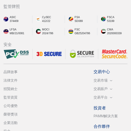
監管牌照
ASIC
CySEC
FSA
FSCA
374409
412/22
SD089
53199
LFSA
MOCI
FSC
CMA
MB/21/0081
2024/786
GB25204786
2020000339
安全
交易中心
品牌故事
交易市場
法律文件
交易賬戶
招賢納士
交易平台
監管資質
公司優勢
投資者
榮譽獎項
PAMM解決方案
企業活動
合作夥伴