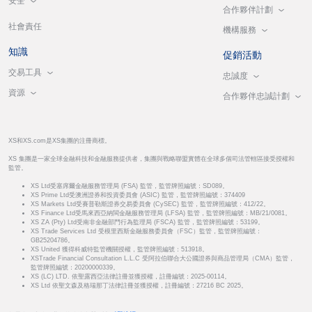
安全
合作夥伴計劃
社會責任
機構服務
知識
促銷活動
交易工具
忠誠度
資源
合作夥伴忠誠計劃
XS和XS.com是XS集團的注冊商標。
XS 集團是一家全球金融科技和金融服務提供者，集團與戰略聯盟實體在全球多個司法管轄區接受授權和
監管。
XS Ltd受塞席爾金融服務管理局 (FSA) 監管，監管牌照編號：SD089。
XS Prime Ltd受澳洲證券和投資委員會 (ASIC) 監管，監管牌照編號：374409
XS Markets Ltd受賽普勒斯證券交易委員會 (CySEC) 監管，監管牌照編號：412/22。
XS Finance Ltd受馬來西亞納閩金融服務管理局 (LFSA) 監管，監管牌照編號：MB/21/0081。
XS ZA (Pty) Ltd受南非金融部門行為監理局 (FSCA) 監管，監管牌照編號：53199。
XS Trade Services Ltd 受模里西斯金融服務委員會（FSC）監管，監管牌照編號：
GB25204786。
XS United 獲得科威特監管機關授權，監管牌照編號：513918。
XSTrade Financial Consultation L.L.C 受阿拉伯聯合大公國證券與商品管理局（CMA）監管，
監管牌照編號：20200000339。
XS (LC) LTD. 依聖露西亞法律註冊並獲授權，註冊編號：2025-00114。
XS Ltd 依聖文森及格瑞那丁法律註冊並獲授權，註冊編號：27216 BC 2025。