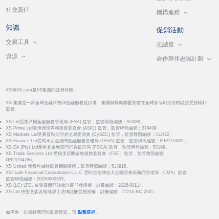
社會責任
機構服務
知識
促銷活動
交易工具
忠誠度
資源
合作夥伴忠誠計劃
XS和XS.com是XS集團的注冊商標。
XS 集團是一家全球金融科技和金融服務提供者，集團與戰略聯盟實體在全球多個司法管轄區接受授權和
監管。
XS Ltd受塞席爾金融服務管理局 (FSA) 監管，監管牌照編號：SD089。
XS Prime Ltd受澳洲證券和投資委員會 (ASIC) 監管，監管牌照編號：374409
XS Markets Ltd受賽普勒斯證券交易委員會 (CySEC) 監管，監管牌照編號：412/22。
XS Finance Ltd受馬來西亞納閩金融服務管理局 (LFSA) 監管，監管牌照編號：MB/21/0081。
XS ZA (Pty) Ltd受南非金融部門行為監理局 (FSCA) 監管，監管牌照編號：53199。
XS Trade Services Ltd 受模里西斯金融服務委員會（FSC）監管，監管牌照編號：
GB25204786。
XS United 獲得科威特監管機關授權，監管牌照編號：513918。
XSTrade Financial Consultation L.L.C 受阿拉伯聯合大公國證券與商品管理局（CMA）監管，
監管牌照編號：20200000339。
XS (LC) LTD. 依聖露西亞法律註冊並獲授權，註冊編號：2025-00114。
XS Ltd 依聖文森及格瑞那丁法律註冊並獲授權，註冊編號：27216 BC 2025。
如需進一步瞭解我們的監管資質，請
點擊這裡
。