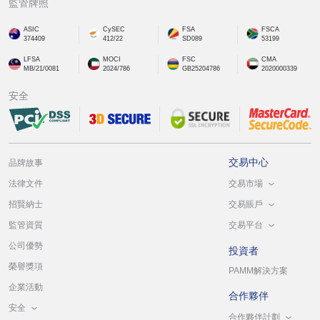
監管牌照
ASIC
CySEC
FSA
FSCA
374409
412/22
SD089
53199
LFSA
MOCI
FSC
CMA
MB/21/0081
2024/786
GB25204786
2020000339
安全
交易中心
品牌故事
交易市場
法律文件
交易賬戶
招賢納士
交易平台
監管資質
公司優勢
投資者
榮譽獎項
PAMM解決方案
企業活動
合作夥伴
安全
合作夥伴計劃