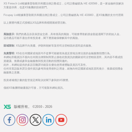
XS Fintech Ltd根據賽普勒斯共和國法律註冊成立，公司註冊編號為 HE 426566，是一家金融科技解決
方案提供商，也是XS集團的技術部門。
Ficupay Ltd根據賽普勒斯共和國法律註冊成立，公司註冊編號為 HE 433983，是XS集團的支付代理商
以上實體均獲正式授權以XS品牌和商標開展經營活動。
風險提示:
我們的產品涉及保證金交易，具有很高的風險，可能會導致虧損金額超過閣下的初始入金。
這些產品可能不適合所有投資者，閣下應當確保瞭解其中的風險。
區域限制:
XS品牌不向美國、伊朗和朝鮮等某些司法管轄區的居民提供服務。
免責聲明:
XS在任何國家或地區均不從事可能被視為違反當地法律法規的金融服務招攬行為。
本網站所載資訊不面向任何因法律限制而禁止接收此類資訊的國家或司法管轄區居民，其內容不構成投
資建議、推薦或參與金融服務與投資活動的招攬與邀約。
此外，本網站提供的多語言翻譯功能旨在優化使用者體驗及資訊可及性。
任何非英語版本譯文僅作資訊參考與使用便利之用途，絕無向特定國家或地區居民推介、推廣或招攬金
融服務之意圖。
投資者補償計畫的監管規定將取決於閣下參與的XS實體。
僅經XS集團明確書面許可後，方可複製本網站資訊。
版權所有。 ©2010 - 2026