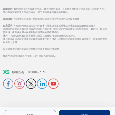
風險提示:
我們的產品涉及保證金交易，具有很高的風險，可能會導致虧損金額超過閣下的初始入金。
這些產品可能不適合所有投資者，閣下應當確保瞭解其中的風險。
區域限制:
XS品牌不向美國、伊朗和朝鮮等某些司法管轄區的居民提供服務。
免責聲明:
XS在任何國家或地區均不從事可能被視為違反當地法律法規的金融服務招攬行為。
本網站所載資訊不面向任何因法律限制而禁止接收此類資訊的國家或司法管轄區居民，其內容不構成投
資建議、推薦或參與金融服務與投資活動的招攬與邀約。
此外，本網站提供的多語言翻譯功能旨在優化使用者體驗及資訊可及性。
任何非英語版本譯文僅作資訊參考與使用便利之用途，絕無向特定國家或地區居民推介、推廣或招攬金
融服務之意圖。
投資者補償計畫的監管規定將取決於閣下參與的XS實體。
僅經XS集團明確書面許可後，方可複製本網站資訊。
版權所有。 ©2010 - 2026