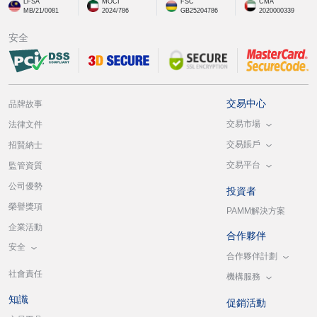
LFSA
MOCI
FSC
CMA
MB/21/0081
2024/786
GB25204786
2020000339
安全
交易中心
品牌故事
交易市場
法律文件
交易賬戶
招賢納士
交易平台
監管資質
公司優勢
投資者
榮譽獎項
PAMM解決方案
企業活動
合作夥伴
安全
合作夥伴計劃
社會責任
機構服務
知識
促銷活動