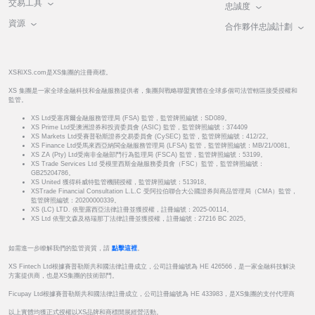
交易工具
忠誠度
資源
合作夥伴忠誠計劃
XS和XS.com是XS集團的注冊商標。
XS 集團是一家全球金融科技和金融服務提供者，集團與戰略聯盟實體在全球多個司法管轄區接受授權和
監管。
XS Ltd受塞席爾金融服務管理局 (FSA) 監管，監管牌照編號：SD089。
XS Prime Ltd受澳洲證券和投資委員會 (ASIC) 監管，監管牌照編號：374409
XS Markets Ltd受賽普勒斯證券交易委員會 (CySEC) 監管，監管牌照編號：412/22。
XS Finance Ltd受馬來西亞納閩金融服務管理局 (LFSA) 監管，監管牌照編號：MB/21/0081。
XS ZA (Pty) Ltd受南非金融部門行為監理局 (FSCA) 監管，監管牌照編號：53199。
XS Trade Services Ltd 受模里西斯金融服務委員會（FSC）監管，監管牌照編號：
GB25204786。
XS United 獲得科威特監管機關授權，監管牌照編號：513918。
XSTrade Financial Consultation L.L.C 受阿拉伯聯合大公國證券與商品管理局（CMA）監管，
監管牌照編號：20200000339。
XS (LC) LTD. 依聖露西亞法律註冊並獲授權，註冊編號：2025-00114。
XS Ltd 依聖文森及格瑞那丁法律註冊並獲授權，註冊編號：27216 BC 2025。
如需進一步瞭解我們的監管資質，請
點擊這裡
。
XS Fintech Ltd根據賽普勒斯共和國法律註冊成立，公司註冊編號為 HE 426566，是一家金融科技解決
方案提供商，也是XS集團的技術部門。
Ficupay Ltd根據賽普勒斯共和國法律註冊成立，公司註冊編號為 HE 433983，是XS集團的支付代理商
以上實體均獲正式授權以XS品牌和商標開展經營活動。