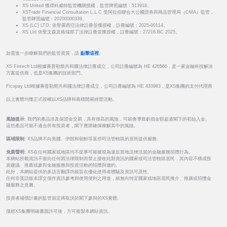
XS United 獲得科威特監管機關授權，監管牌照編號：513918。
XSTrade Financial Consultation L.L.C 受阿拉伯聯合大公國證券與商品管理局（CMA）監管，
監管牌照編號：20200000339。
XS (LC) LTD. 依聖露西亞法律註冊並獲授權，註冊編號：2025-00114。
XS Ltd 依聖文森及格瑞那丁法律註冊並獲授權，註冊編號：27216 BC 2025。
如需進一步瞭解我們的監管資質，請
點擊這裡
。
XS Fintech Ltd根據賽普勒斯共和國法律註冊成立，公司註冊編號為 HE 426566，是一家金融科技解決
方案提供商，也是XS集團的技術部門。
Ficupay Ltd根據賽普勒斯共和國法律註冊成立，公司註冊編號為 HE 433983，是XS集團的支付代理商
以上實體均獲正式授權以XS品牌和商標開展經營活動。
風險提示:
我們的產品涉及保證金交易，具有很高的風險，可能會導致虧損金額超過閣下的初始入金。
這些產品可能不適合所有投資者，閣下應當確保瞭解其中的風險。
區域限制:
XS品牌不向美國、伊朗和朝鮮等某些司法管轄區的居民提供服務。
免責聲明:
XS在任何國家或地區均不從事可能被視為違反當地法律法規的金融服務招攬行為。
本網站所載資訊不面向任何因法律限制而禁止接收此類資訊的國家或司法管轄區居民，其內容不構成投
資建議、推薦或參與金融服務與投資活動的招攬與邀約。
此外，本網站提供的多語言翻譯功能旨在優化使用者體驗及資訊可及性。
任何非英語版本譯文僅作資訊參考與使用便利之用途，絕無向特定國家或地區居民推介、推廣或招攬金
融服務之意圖。
投資者補償計畫的監管規定將取決於閣下參與的XS實體。
僅經XS集團明確書面許可後，方可複製本網站資訊。