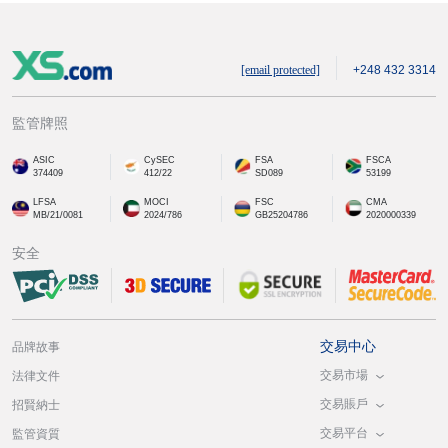
[email protected]
+248 432 3314
監管牌照
ASIC
CySEC
FSA
FSCA
374409
412/22
SD089
53199
LFSA
MOCI
FSC
CMA
MB/21/0081
2024/786
GB25204786
2020000339
安全
交易中心
品牌故事
交易市場
法律文件
交易賬戶
招賢納士
交易平台
監管資質