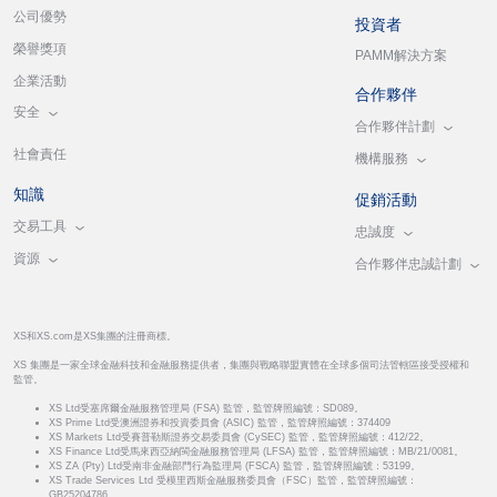
公司優勢
投資者
榮譽獎項
PAMM解決方案
企業活動
合作夥伴
安全
合作夥伴計劃
社會責任
機構服務
知識
促銷活動
交易工具
忠誠度
資源
合作夥伴忠誠計劃
XS和XS.com是XS集團的注冊商標。
XS 集團是一家全球金融科技和金融服務提供者，集團與戰略聯盟實體在全球多個司法管轄區接受授權和
監管。
XS Ltd受塞席爾金融服務管理局 (FSA) 監管，監管牌照編號：SD089。
XS Prime Ltd受澳洲證券和投資委員會 (ASIC) 監管，監管牌照編號：374409
XS Markets Ltd受賽普勒斯證券交易委員會 (CySEC) 監管，監管牌照編號：412/22。
XS Finance Ltd受馬來西亞納閩金融服務管理局 (LFSA) 監管，監管牌照編號：MB/21/0081。
XS ZA (Pty) Ltd受南非金融部門行為監理局 (FSCA) 監管，監管牌照編號：53199。
XS Trade Services Ltd 受模里西斯金融服務委員會（FSC）監管，監管牌照編號：
GB25204786。