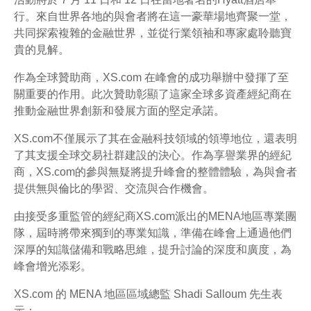
行。來自世界各地的與會者將在這一豪華場地齊聚一堂，
共同探索複雜的金融世界，並從行業領袖和專家處聆聽寶
貴的見解。
作為全球贊助商，XS.com 在峰會的成功舉辦中發揮了至
關重要的作用。此次贊助彰顯了這家全球多資產經紀商在
推動金融世界創新和發展方面的堅定承諾。
XS.com不僅展示了其在金融科技領域的領導地位，還表明
了其支援全球交易社群建設的決心。作為享譽業界的經紀
商，XS.com的參與無疑將提升峰會的整體體驗，為與會者
提供無與倫比的學習、交流與合作機會。
由接受多重監管的經紀商XS.com派出的MENA地區專業團
隊，屆時將帶來獨到的專業知識，準備在峰會上通過他們
深厚的知識儲備和戰略思維，提升討論的深度和廣度，為
峰會增光添彩。
XS.com 的 MENA 地區區域總監 Shadi Salloum 先生表
示：