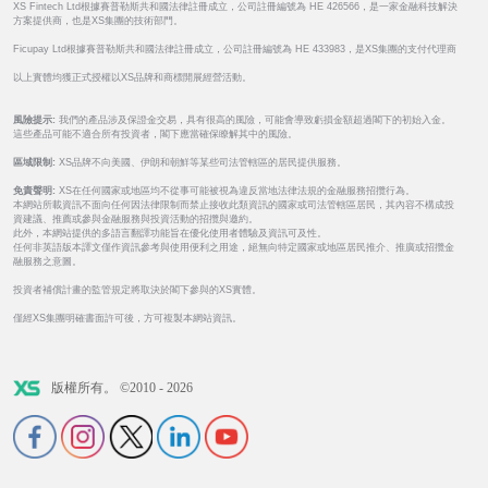
XS Fintech Ltd根據賽普勒斯共和國法律註冊成立，公司註冊編號為 HE 426566，是一家金融科技解決
方案提供商，也是XS集團的技術部門。
Ficupay Ltd根據賽普勒斯共和國法律註冊成立，公司註冊編號為 HE 433983，是XS集團的支付代理商
以上實體均獲正式授權以XS品牌和商標開展經營活動。
風險提示:
我們的產品涉及保證金交易，具有很高的風險，可能會導致虧損金額超過閣下的初始入金。
這些產品可能不適合所有投資者，閣下應當確保瞭解其中的風險。
區域限制:
XS品牌不向美國、伊朗和朝鮮等某些司法管轄區的居民提供服務。
免責聲明:
XS在任何國家或地區均不從事可能被視為違反當地法律法規的金融服務招攬行為。
本網站所載資訊不面向任何因法律限制而禁止接收此類資訊的國家或司法管轄區居民，其內容不構成投
資建議、推薦或參與金融服務與投資活動的招攬與邀約。
此外，本網站提供的多語言翻譯功能旨在優化使用者體驗及資訊可及性。
任何非英語版本譯文僅作資訊參考與使用便利之用途，絕無向特定國家或地區居民推介、推廣或招攬金
融服務之意圖。
投資者補償計畫的監管規定將取決於閣下參與的XS實體。
僅經XS集團明確書面許可後，方可複製本網站資訊。
版權所有。 ©2010 - 2026