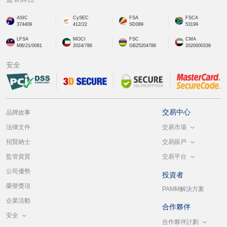
ASIC
CySEC
FSA
FSCA
374409
412/22
SD089
53199
LFSA
MOCI
FSC
CMA
MB/21/0081
2024/786
GB25204786
2020000339
安全
交易中心
品牌故事
交易市場
法律文件
交易賬戶
招賢納士
交易平台
監管資質
公司優勢
投資者
榮譽獎項
PAMM解決方案
企業活動
合作夥伴
安全
合作夥伴計劃