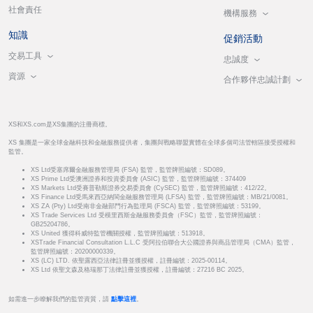
社會責任
機構服務
知識
促銷活動
交易工具
忠誠度
資源
合作夥伴忠誠計劃
XS和XS.com是XS集團的注冊商標。
XS 集團是一家全球金融科技和金融服務提供者，集團與戰略聯盟實體在全球多個司法管轄區接受授權和
監管。
XS Ltd受塞席爾金融服務管理局 (FSA) 監管，監管牌照編號：SD089。
XS Prime Ltd受澳洲證券和投資委員會 (ASIC) 監管，監管牌照編號：374409
XS Markets Ltd受賽普勒斯證券交易委員會 (CySEC) 監管，監管牌照編號：412/22。
XS Finance Ltd受馬來西亞納閩金融服務管理局 (LFSA) 監管，監管牌照編號：MB/21/0081。
XS ZA (Pty) Ltd受南非金融部門行為監理局 (FSCA) 監管，監管牌照編號：53199。
XS Trade Services Ltd 受模里西斯金融服務委員會（FSC）監管，監管牌照編號：
GB25204786。
XS United 獲得科威特監管機關授權，監管牌照編號：513918。
XSTrade Financial Consultation L.L.C 受阿拉伯聯合大公國證券與商品管理局（CMA）監管，
監管牌照編號：20200000339。
XS (LC) LTD. 依聖露西亞法律註冊並獲授權，註冊編號：2025-00114。
XS Ltd 依聖文森及格瑞那丁法律註冊並獲授權，註冊編號：27216 BC 2025。
如需進一步瞭解我們的監管資質，請
點擊這裡
。