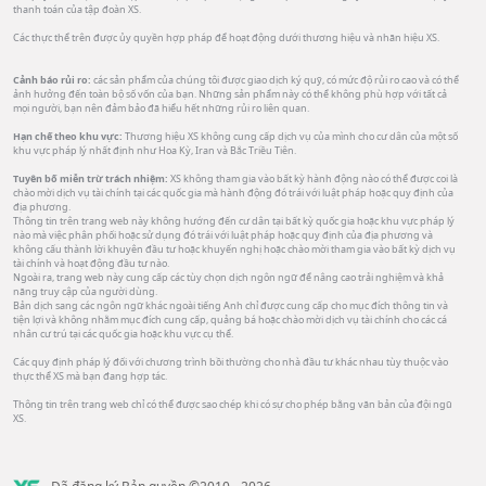
thanh toán của tập đoàn XS.
Các thực thể trên được ủy quyền hợp pháp để hoạt động dưới thương hiệu và nhãn hiệu XS.
Cảnh báo rủi ro:
các sản phẩm của chúng tôi được giao dịch ký quỹ, có mức độ rủi ro cao và có thể
ảnh hưởng đến toàn bộ số vốn của bạn. Những sản phẩm này có thể không phù hợp với tất cả
mọi người, bạn nên đảm bảo đã hiểu hết những rủi ro liên quan.
Hạn chế theo khu vực:
Thương hiệu XS không cung cấp dịch vụ của mình cho cư dân của một số
khu vực pháp lý nhất định như Hoa Kỳ, Iran và Bắc Triều Tiên.
Tuyên bố miễn trừ trách nhiệm:
XS không tham gia vào bất kỳ hành động nào có thể được coi là
chào mời dịch vụ tài chính tại các quốc gia mà hành động đó trái với luật pháp hoặc quy định của
địa phương.
Thông tin trên trang web này không hướng đến cư dân tại bất kỳ quốc gia hoặc khu vực pháp lý
nào mà việc phân phối hoặc sử dụng đó trái với luật pháp hoặc quy định của địa phương và
không cấu thành lời khuyên đầu tư hoặc khuyến nghị hoặc chào mời tham gia vào bất kỳ dịch vụ
tài chính và hoạt động đầu tư nào.
Ngoài ra, trang web này cung cấp các tùy chọn dịch ngôn ngữ để nâng cao trải nghiệm và khả
năng truy cập của người dùng.
Bản dịch sang các ngôn ngữ khác ngoài tiếng Anh chỉ được cung cấp cho mục đích thông tin và
tiện lợi và không nhằm mục đích cung cấp, quảng bá hoặc chào mời dịch vụ tài chính cho các cá
nhân cư trú tại các quốc gia hoặc khu vực cụ thể.
Các quy định pháp lý đối với chương trình bồi thường cho nhà đầu tư khác nhau tùy thuộc vào
thực thể XS mà bạn đang hợp tác.
Thông tin trên trang web chỉ có thể được sao chép khi có sự cho phép bằng văn bản của đội ngũ
XS.