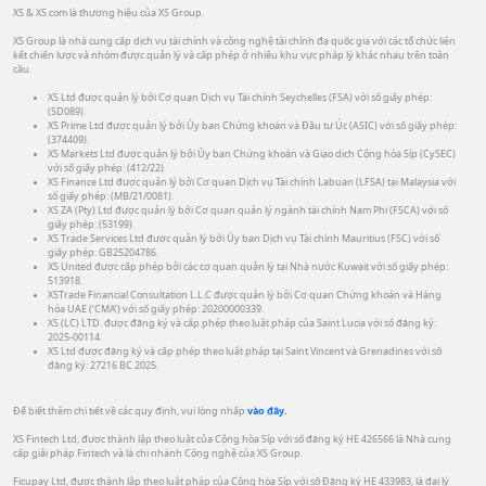
XS & XS.com là thương hiệu của XS Group.
XS Group là nhà cung cấp dịch vụ tài chính và công nghệ tài chính đa quốc gia với các tổ chức liên
kết chiến lược và nhóm được quản lý và cấp phép ở nhiều khu vực pháp lý khác nhau trên toàn
cầu.
XS Ltd được quản lý bởi Cơ quan Dịch vụ Tài chính Seychelles (FSA) với số giấy phép:
(SD089).
XS Prime Ltd được quản lý bởi Ủy ban Chứng khoán và Đầu tư Úc (ASIC) với số giấy phép:
(374409).
XS Markets Ltd được quản lý bởi Ủy ban Chứng khoán và Giao dịch Cộng hòa Síp (CySEC)
với số giấy phép: (412/22).
XS Finance Ltd được quản lý bởi Cơ quan Dịch vụ Tài chính Labuan (LFSA) tại Malaysia với
số giấy phép: (MB/21/0081).
XS ZA (Pty) Ltd được quản lý bởi Cơ quan quản lý ngành tài chính Nam Phi (FSCA) với số
giấy phép: (53199).
XS Trade Services Ltd được quản lý bởi Ủy ban Dịch vụ Tài chính Mauritius (FSC) với số
giấy phép: GB25204786.
XS United được cấp phép bởi các cơ quan quản lý tại Nhà nước Kuwait với số giấy phép:
513918.
XSTrade Financial Consultation L.L.C được quản lý bởi Cơ quan Chứng khoán và Hàng
hóa UAE (‘CMA’) với số giấy phép: 20200000339.
XS (LC) LTD. được đăng ký và cấp phép theo luật pháp của Saint Lucia với số đăng ký:
2025-00114.
XS Ltd được đăng ký và cấp phép theo luật pháp tại Saint Vincent và Grenadines với số
đăng ký: 27216 BC 2025.
Để biết thêm chi tiết về các quy định, vui lòng nhấp
vào đây.
XS Fintech Ltd, được thành lập theo luật của Cộng hòa Síp với số đăng ký HE 426566 là Nhà cung
cấp giải pháp Fintech và là chi nhánh Công nghệ của XS Group.
Ficupay Ltd, được thành lập theo luật pháp của Cộng hòa Síp với số Đăng ký HE 433983, là đại lý