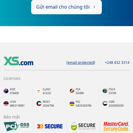
Gửi email cho chúng tôi
[email protected]
+248 432 3314
Licenses
ASIC
CySEC
FSA
FSCA
374409
412/22
SD089
53199
LFSA
MOCI
FSC
CMA
MB/21/0081
2024/786
GB25204786
2020000339
Bảo mật