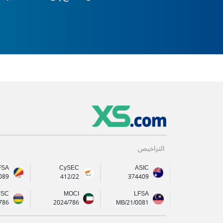
التراخيص
FSA
CySEC
ASIC
089
412/22
374409
FSC
MOCI
LFSA
786
2024/786
MB/21/0081