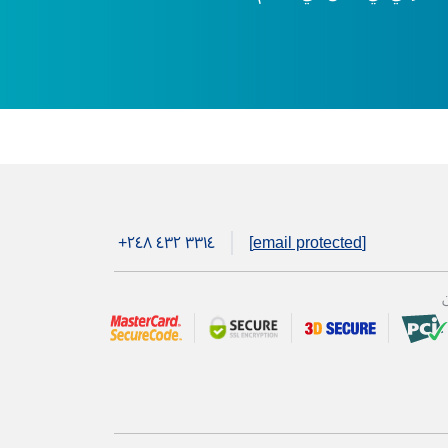
+۲٤۸ ٤۳۲ ۳۳۱٤
[email protected]
ن