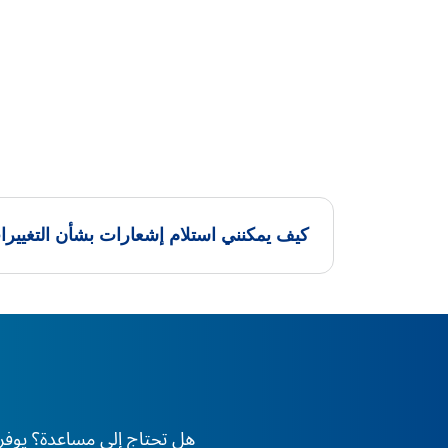
كيف يمكنني استلام إشعارات بشأن التغيير
هل تحتاج إلى مساعدة؟ يوفر XS دعم الخبراء على مدار 24 ساعة طوال أيام الأسبوع، في أي وقت وفي أي مكان في العا