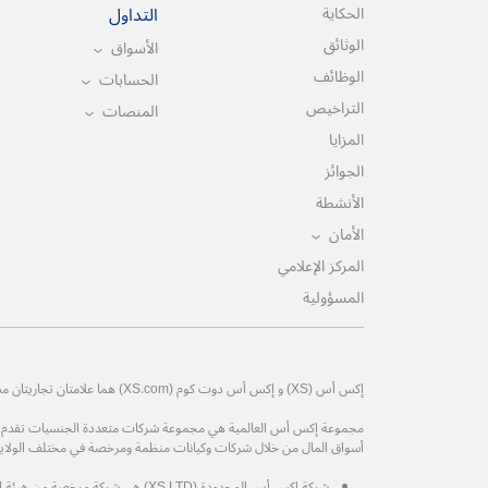
التداول
الحكاية
الوثائق
الأسواق
الوظائف
الحسابات
التراخيص
المنصات
المزايا
الجوائز
الأنشطة
الأمان
المركز الإعلامي
المسؤولية
إكس أس (XS) و إكس أس دوت كوم (XS.com) هما علامتان تجاريتان مسجلتان لمجموعة إكس أس العالمية.
مجموعة إكس أس العالمية هي مجموعة شركات متعددة الجنسيات تقدم خدم
أسواق المال من خلال شركات وكيانات منظمة ومرخصة في مختلف الولايات
شركة إكس أس المحدودة (XS LTD) هي شركة 