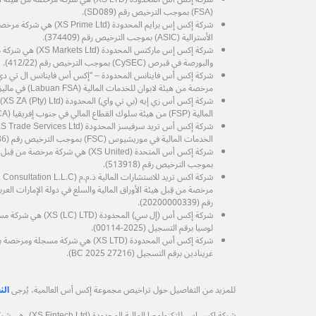
(FSA) بموجب الترخيص رقم (SD089).
شركة إكس إس برايم المحدودة (d
الأسترالية (ASIC) بموجب الترخيص رقم (374409).
شركة إكس إس ماركتس المح
والبورصة في قبرص (CySEC) بموجب الترخيص رقم (412/22).
مرخصة من هيئة لابوان للخدمات المالية (Labuan FSA) في ماليزيا، برقم الترخيص MB/21/0081.
شرك
المالية (FSP) من هيئة سلوك القطاع المالي في جنوب إفريقيا (FSCA) رقم الترخيص (53199).
الخدمات المالية في موريشيوس (FSC) بموجب الترخيص رقم (GB25204786).
شركة إكس أس المتحدة (XS United) هي شرك
بموجب الترخيص رقم (513918).
رقم (20200000339).
شركة إكس أس (إل سي) الم
لوسيا برقم التسجيل (2025-00114).
شركة إكس أس المحدودة (XS LTD) هي شركة
غرينادين برقم التسجيل (27216 BC 2025).
للمزيد من التفاصيل حول تراخيص مجموعة إكس أس العالمية، يُرجى
الن
شركة إكس إس للتكنول