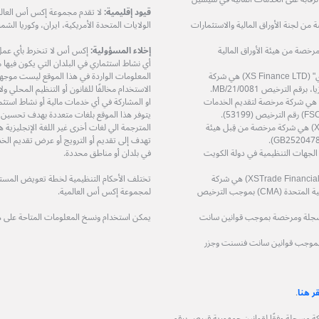
قيود إقليمية:
لا تقدم مجموعة إكس أس العالمي
XS Prime Lt) هي شركة مرخصة من لجنة الأوراق المالية والاستثمارات
الولايات المتحدة الأمريكية، ايران، وكوريا الشمال
دودة (XS Markets Ltd) هي شركة مرخصة من هيئة الأوراق المالية
إخلاء المسؤولية:
إكس أس لا تنخرط بأي عمل او
أي نشاط استثماري في البلدان التي يكون فيها مثل
شركة إكس أس فاينانس المحدودة – "إكس أس فاينانس ال تي دي" (XS Finance LTD) هي شركة
المعلومات الواردة في هذا الموقع ليست موجهة إ
الاستخدام مخالفًا للقانون أو التنظيم المحلي 
ة إكس أس زي إيه (بي تي واي) المحدودة (XS ZA (Pty) Ltd) هي شركة مرخصة لتقديم الخدمات
او المشاركة في أي خدمات مالية أو نشاط استثم
يتوفر هذا الموقع بلغات متعددة بهدف تحسين
شركة إكس أس تريد سرفيسز المحدودة (XS Trade Services Ltd) هي شركة مرخصة من قِبل هيئة
المترجمة الي لغات أخرى غير اللغة الإنجليزي
تهدف إلى تقديم أو الترويج أو عرض تقديم الخد
ة مرخصة من قِبل الجهات التنظيمية في دولة الكويت
في بلدان أو مناطق محددة.
شركة اكس تريد للاستشارات المالية ذ.م.م (XSTrade Financial Consultation L.L.C) هي شركة
تختلف الأحكام التنظيمية لخطة تعويض المستثمر
مرخصة من قِبل هيئة الأوراق المالية والسلع في دولة الإمارات العربية المتحدة (CMA) بموجب الترخيص
لمجموعة إكس أس العالمية.
حدودة (XS (LC) LTD) هي شركة مسجلة ومرخصة بموجب قوانين سانت
يمكن استخدام ونسخ المعلومات المتاحة على 
 مسجلة ومرخصة بموجب قوانين سانت فنسنت وجزر
قر هنا
.
وجيا المالية المحدودة (XS Fintech Ltd)، هي شركة مسجلة وفقًا لقوانين جمهورية قبرص برقم