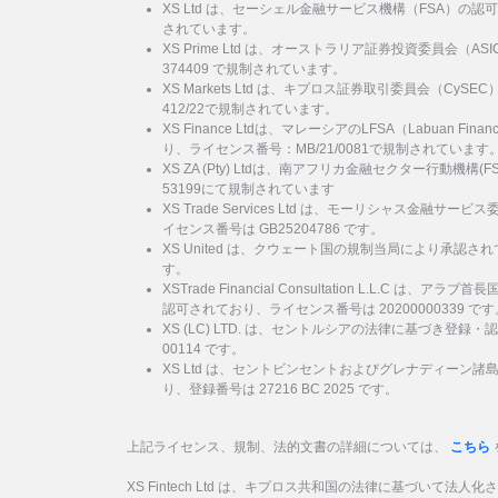
XS Ltd は、セーシェル金融サービス機構（FSA）の認
されています。
XS Prime Ltd は、オーストラリア証券投資委員会（
374409 で規制されています。
XS Markets Ltd は、キプロス証券取引委員会（Cy
412/22で規制されています。
XS Finance Ltdは、マレーシアのLFSA（Labuan Financi
り、ライセンス番号：MB/21/0081で規制されています
XS ZA (Pty) Ltdは、南アフリカ金融セクター行動機
53199にて規制されています
XS Trade Services Ltd は、モーリシャス金融
イセンス番号は GB25204786 です。
XS United は、クウェート国の規制当局により承認され
す。
XSTrade Financial Consultation L.L.C は
認可されており、ライセンス番号は 20200000339 です
XS (LC) LTD. は、セントルシアの法律に基づき登録・
00114 です。
XS Ltd は、セントビンセントおよびグレナディーン
り、登録番号は 27216 BC 2025 です。
上記ライセンス、規制、法的文書の詳細については、
こちら
XS Fintech Ltd は、キプロス共和国の法律に基づいて法人