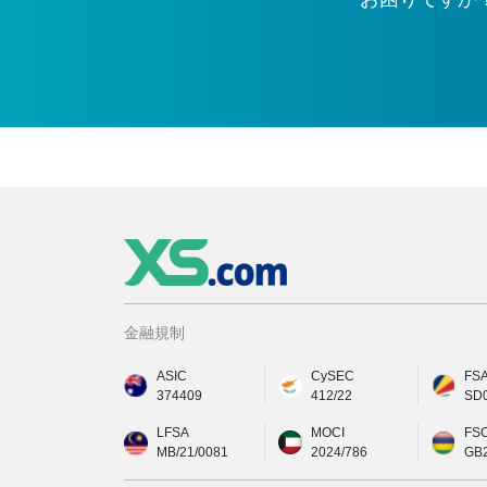
金融規制
ASIC
CySEC
FS
374409
412/22
SD
LFSA
MOCI
FS
MB/21/0081
2024/786
GB