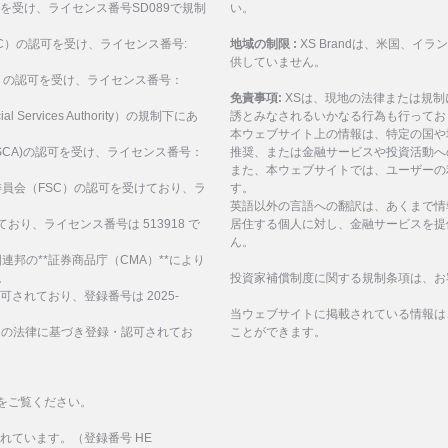
可を受け、ライセンス番号SD089で規制
い。
ASIC）の認可を受け、ライセンス番号:
地域の制限 :
XS Brandは、米国、
供していません。
SEC）の認可を受け、ライセンス番号：
免責事項:
XSは、現地の法律または規
al Services Authority）の規制下にあ
誘とみなされるいかなる行為も行ってお
。
本ウェブサイト上の情報は、特定の国や
構(FSCA)の認可を受け、ライセンス番号：
推奨、または金融サービスや投資活動へ
また、本ウェブサイトでは、ユーザーの
サービス委員会（FSC）の認可を受けており、ラ
す。
英語以外の言語への翻訳は、あくまで情
ており、ライセンス番号は 513918 で
居住する個人に対し、金融サービスを提
ん。
、アラブ首長国連邦の**証券商品庁（CMA）**により
。
投資家補償制度に関する規制条項は、お
認可されており、登録番号は 2025-
当ウェブサイトに掲載されている情報は
諸島の法律に基づき登録・認可されてお
ことができます。
をご覧ください。
化されています。（登録番号 HE