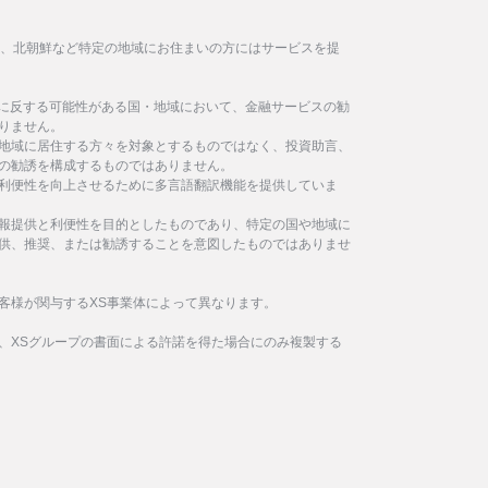
イラン、北朝鮮など特定の地域にお住まいの方にはサービスを提
制に反する可能性がある国・地域において、金融サービスの勧
りません。
地域に居住する方々を対象とするものではなく、投資助言、
の勧誘を構成するものではありません。
利便性を向上させるために多言語翻訳機能を提供していま
報提供と利便性を目的としたものであり、特定の国や地域に
供、推奨、または勧誘することを意図したものではありませ
客様が関与するXS事業体によって異なります。
、XSグループの書面による許諾を得た場合にのみ複製する