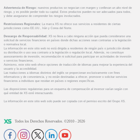
Advertencia de Riesgo:
nuestros productos se negocian con margen y conllevan un alto nivel de
riesgo, y es posible perder todo su capital. Estos productos pueden no ser adecuados para todos,
y debe asegurarse de comprender los riesgos involucrados.
Restricciones Regionales:
La marca XS no ofrece sus servicios a residentes de ciertas
jurisdicciones como EE.UU., Irán y Corea del Norte.
Descargo de Responsabilidad:
XS no lleva a cabo ninguna acción que pueda considerarse una
solicitud de servicios financieros en países donde dichas acciones sean contrarias a la legislación
o normativa local.
La información en este sitio web no está dirigida a residentes de ningún país o jurisdicción donde
su distribución o uso sea contrario a la legislación o regulación local. Además, no constituye
asesoramiento de inversión, recomendación ni solicitud para participar en actividades de inversión
o servicios financieros.
Asimismo, este sitio web ofrece opciones de traducción de idiomas para mejorar la experiencia del
usuario y la accesibilidad.
Las traducciones a idiomas distintos del inglés se proporcionan exclusivamente con fines
informativos y de conveniencia, y no están destinadas a ofrecer, promover o solicitar servicios
financieros a individuos que residan en países o regiones específicas.
Las disposiciones regulatorias para un esquema de compensación al inversor varían según con
qué entidad de XS esté interactuando.
La información en este sitio web solo puede ser copiada con el permiso escrito del Grupo XS.
Todos los Derechos Reservados. ©2010 - 2026