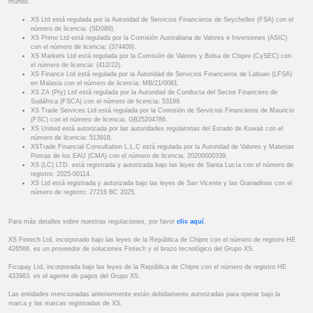
mundo.
XS Ltd está regulada por la Autoridad de Servicios Financieros de Seychelles (FSA) con el
número de licencia: (SD089).
XS Prime Ltd está regulada por la Comisión Australiana de Valores e Inversiones (ASIC)
con el número de licencia: (374409).
XS Markets Ltd está regulada por la Comisión de Valores y Bolsa de Chipre (CySEC) con
el número de licencia: (412/22).
XS Finance Ltd está regulada por la Autoridad de Servicios Financieros de Labuan (LFSA)
en Malasia con el número de licencia: MB/21/0081.
XS ZA (Pty) Ltd está regulada por la Autoridad de Conducta del Sector Financiero de
Sudáfrica (FSCA) con el número de licencia: 53199.
XS Trade Services Ltd está regulada por la Comisión de Servicios Financieros de Mauricio
(FSC) con el número de licencia: GB25204786.
XS United está autorizada por las autoridades regulatorias del Estado de Kuwait con el
número de licencia: 513918.
XSTrade Financial Consultation L.L.C está regulada por la Autoridad de Valores y Materias
Primas de los EAU (CMA) con el número de licencia: 20200000339.
XS (LC) LTD. está registrada y autorizada bajo las leyes de Santa Lucía con el número de
registro: 2025-00114.
XS Ltd está registrada y autorizada bajo las leyes de San Vicente y las Granadinas con el
número de registro: 27216 BC 2025.
Para más detalles sobre nuestras regulaciones, por favor
clic aquí
.
XS Fintech Ltd, incorporado bajo las leyes de la República de Chipre con el número de registro HE
426566, es un proveedor de soluciones Fintech y el brazo tecnológico del Grupo XS.
Ficupay Ltd, incorporada bajo las leyes de la República de Chipre con el número de registro HE
433983, es el agente de pagos del Grupo XS.
Las entidades mencionadas anteriormente están debidamente autorizadas para operar bajo la
marca y las marcas registradas de XS.