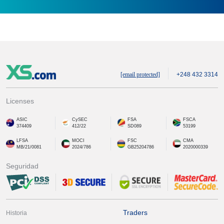
[email protected]
+248 432 3314
Licenses
ASIC
CySEC
FSA
FSCA
374409
412/22
SD089
53199
LFSA
MOCI
FSC
CMA
MB/21/0081
2024/786
GB25204786
2020000339
Seguridad
Traders
Historia