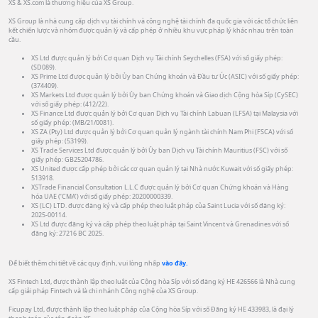
XS & XS.com là thương hiệu của XS Group.
XS Group là nhà cung cấp dịch vụ tài chính và công nghệ tài chính đa quốc gia với các tổ chức liên
kết chiến lược và nhóm được quản lý và cấp phép ở nhiều khu vực pháp lý khác nhau trên toàn
cầu.
XS Ltd được quản lý bởi Cơ quan Dịch vụ Tài chính Seychelles (FSA) với số giấy phép:
(SD089).
XS Prime Ltd được quản lý bởi Ủy ban Chứng khoán và Đầu tư Úc (ASIC) với số giấy phép:
(374409).
XS Markets Ltd được quản lý bởi Ủy ban Chứng khoán và Giao dịch Cộng hòa Síp (CySEC)
với số giấy phép: (412/22).
XS Finance Ltd được quản lý bởi Cơ quan Dịch vụ Tài chính Labuan (LFSA) tại Malaysia với
số giấy phép: (MB/21/0081).
XS ZA (Pty) Ltd được quản lý bởi Cơ quan quản lý ngành tài chính Nam Phi (FSCA) với số
giấy phép: (53199).
XS Trade Services Ltd được quản lý bởi Ủy ban Dịch vụ Tài chính Mauritius (FSC) với số
giấy phép: GB25204786.
XS United được cấp phép bởi các cơ quan quản lý tại Nhà nước Kuwait với số giấy phép:
513918.
XSTrade Financial Consultation L.L.C được quản lý bởi Cơ quan Chứng khoán và Hàng
hóa UAE (‘CMA’) với số giấy phép: 20200000339.
XS (LC) LTD. được đăng ký và cấp phép theo luật pháp của Saint Lucia với số đăng ký:
2025-00114.
XS Ltd được đăng ký và cấp phép theo luật pháp tại Saint Vincent và Grenadines với số
đăng ký: 27216 BC 2025.
Để biết thêm chi tiết về các quy định, vui lòng nhấp
vào đây.
XS Fintech Ltd, được thành lập theo luật của Cộng hòa Síp với số đăng ký HE 426566 là Nhà cung
cấp giải pháp Fintech và là chi nhánh Công nghệ của XS Group.
Ficupay Ltd, được thành lập theo luật pháp của Cộng hòa Síp với số Đăng ký HE 433983, là đại lý