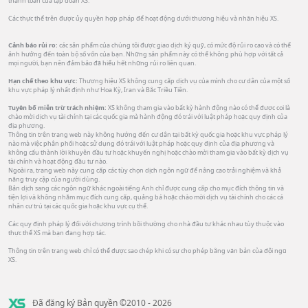
thanh toán của tập đoàn XS.
Các thực thể trên được ủy quyền hợp pháp để hoạt động dưới thương hiệu và nhãn hiệu XS.
Cảnh báo rủi ro:
các sản phẩm của chúng tôi được giao dịch ký quỹ, có mức độ rủi ro cao và có thể
ảnh hưởng đến toàn bộ số vốn của bạn. Những sản phẩm này có thể không phù hợp với tất cả
mọi người, bạn nên đảm bảo đã hiểu hết những rủi ro liên quan.
Hạn chế theo khu vực:
Thương hiệu XS không cung cấp dịch vụ của mình cho cư dân của một số
khu vực pháp lý nhất định như Hoa Kỳ, Iran và Bắc Triều Tiên.
Tuyên bố miễn trừ trách nhiệm:
XS không tham gia vào bất kỳ hành động nào có thể được coi là
chào mời dịch vụ tài chính tại các quốc gia mà hành động đó trái với luật pháp hoặc quy định của
địa phương.
Thông tin trên trang web này không hướng đến cư dân tại bất kỳ quốc gia hoặc khu vực pháp lý
nào mà việc phân phối hoặc sử dụng đó trái với luật pháp hoặc quy định của địa phương và
không cấu thành lời khuyên đầu tư hoặc khuyến nghị hoặc chào mời tham gia vào bất kỳ dịch vụ
tài chính và hoạt động đầu tư nào.
Ngoài ra, trang web này cung cấp các tùy chọn dịch ngôn ngữ để nâng cao trải nghiệm và khả
năng truy cập của người dùng.
Bản dịch sang các ngôn ngữ khác ngoài tiếng Anh chỉ được cung cấp cho mục đích thông tin và
tiện lợi và không nhằm mục đích cung cấp, quảng bá hoặc chào mời dịch vụ tài chính cho các cá
nhân cư trú tại các quốc gia hoặc khu vực cụ thể.
Các quy định pháp lý đối với chương trình bồi thường cho nhà đầu tư khác nhau tùy thuộc vào
thực thể XS mà bạn đang hợp tác.
Thông tin trên trang web chỉ có thể được sao chép khi có sự cho phép bằng văn bản của đội ngũ
XS.
Đã đăng ký Bản quyền ©2010 - 2026