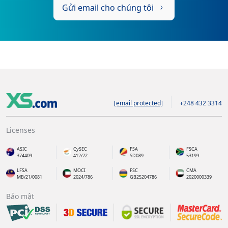
Gửi email cho chúng tôi
[email protected]
+248 432 3314
Licenses
ASIC
CySEC
FSA
FSCA
374409
412/22
SD089
53199
LFSA
MOCI
FSC
CMA
MB/21/0081
2024/786
GB25204786
2020000339
Bảo mật