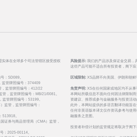
盟实体在全球多个司法管辖区接受授权
风险提示:
我们的产品涉及保证金交易，
这些产品可能不适合所有投资者，阁下应
编号：SD089。
区域限制:
XS品牌不向美国、伊朗和朝鲜
监管，监管牌照编号：374409
 监管，监管牌照编号：412/22
免责声明:
XS在任何国家或地区均不从
) 监管，监管牌照编号：MB/21/0081。
本网站所载信息不面向任何因法律限制而
 监管，监管牌照编号：53199。
资建议、推荐或参与金融服务与投资活动
会（FSC）监管，监管牌照编号：
此外，本网站提供的多语言翻译功能旨在
任何非英语版本译文仅作资讯参考与使用
513918。
融服务之意图。
受阿拉伯联合酋长国证券与商品管理局（CMA）监管，
投资者补偿计划的监管规定将取决于阁下
：2025-00114。