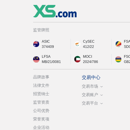
监管牌照
ASIC
CySEC
FS
374409
412/22
SD
LFSA
MOCI
FS
MB/21/0081
2024/786
GB
品牌故事
交易中心
法律文件
交易市场
招贤纳士
交易账户
监管资质
交易平台
公司优势
荣誉奖项
企业活动