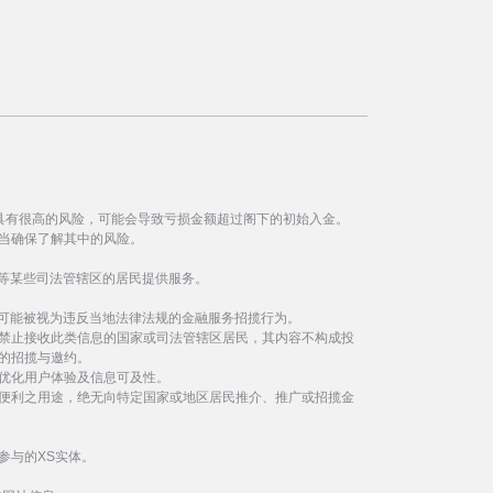
具有很高的风险，可能会导致亏损金额超过阁下的初始入金。
当确保了解其中的风险。
等某些司法管辖区的居民提供服务。
事可能被视为违反当地法律法规的金融服务招揽行为。
禁止接收此类信息的国家或司法管辖区居民，其内容不构成投
的招揽与邀约。
优化用户体验及信息可及性。
便利之用途，绝无向特定国家或地区居民推介、推广或招揽金
参与的XS实体。