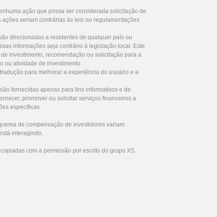
enhuma ação que possa ser considerada solicitação de
s ações seriam contrárias às leis ou regulamentações
são direcionadas a residentes de qualquer país ou
ssas informações seja contrário à legislação local. Este
de investimento, recomendação ou solicitação para a
ro ou atividade de investimento.
 tradução para melhorar a experiência do usuário e a
são fornecidas apenas para fins informativos e de
rnecer, promover ou solicitar serviços financeiros a
ões específicas.
squema de compensação de investidores variam
stá interagindo.
 copiadas com a permissão por escrito do grupo XS.