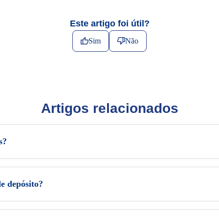
Este artigo foi útil?
Sim
Não
Artigos relacionados
s?
e depósito?