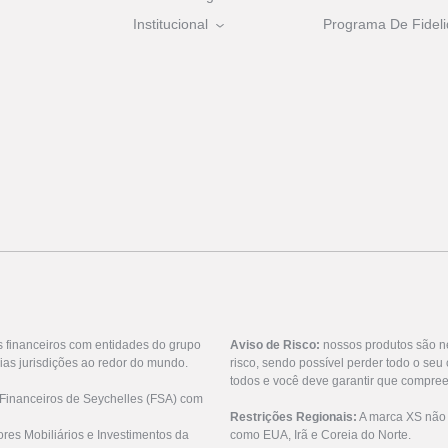
Institucional
Programa De Fideli
s financeiros com entidades do grupo
Aviso de Risco:
nossos produtos são n
ias jurisdições ao redor do mundo.
risco, sendo possível perder todo o se
todos e você deve garantir que compree
 Financeiros de Seychelles (FSA) com
Restrições Regionais:
A marca XS não o
res Mobiliários e Investimentos da
como EUA, Irã e Coreia do Norte.