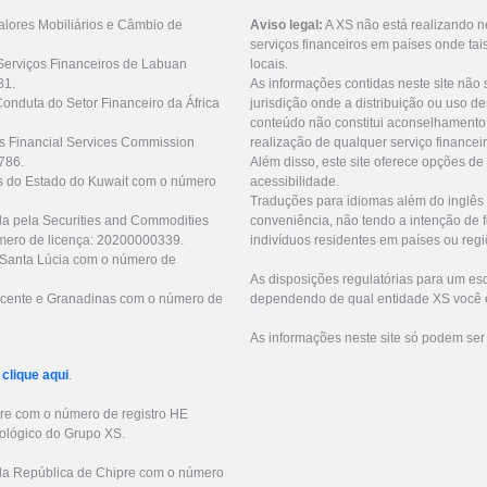
lores Mobiliários e Câmbio de
Aviso legal:
A XS não está realizando n
serviços financeiros em países onde tai
Serviços Financeiros de Labuan
locais.
81.
As informações contidas neste site não 
Conduta do Setor Financeiro da África
jurisdição onde a distribuição ou uso de
conteúdo não constitui aconselhamento 
us Financial Services Commission
realização de qualquer serviço financei
786.
Além disso, este site oferece opções de
as do Estado do Kuwait com o número
acessibilidade.
Traduções para idiomas além do inglês 
da pela Securities and Commodities
conveniência, não tendo a intenção de fo
mero de licença: 20200000339.
indivíduos residentes em países ou regi
e Santa Lúcia com o número de
As disposições regulatórias para um e
 Vicente e Granadinas com o número de
dependendo de qual entidade XS você e
As informações neste site só podem ser
r
clique aqui
.
pre com o número de registro HE
ológico do Grupo XS.
s da República de Chipre com o número