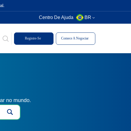
al.
Centro De Ajuda
BR
Registre-Se
Comece A Negociar
gar no mundo.