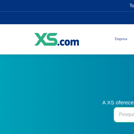
To
Empresa
A XS oferece