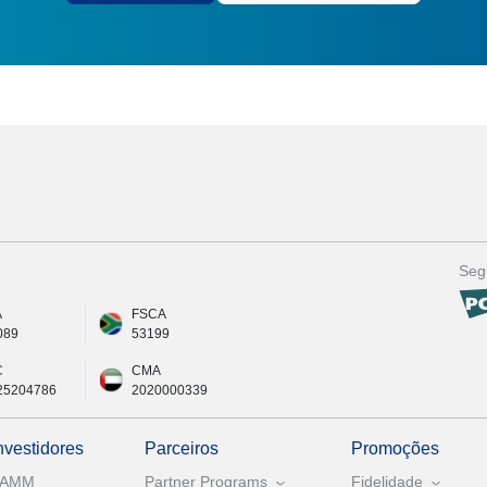
Seg
A
FSCA
089
53199
C
CMA
25204786
2020000339
nvestidores
Parceiros
Promoções
PAMM
Partner Programs
Fidelidade