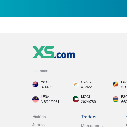
Licenses
ASIC
CySEC
FS
374409
412/22
SD
LFSA
MOCI
FS
MB/21/0081
2024/786
GB
História
Traders
I
Jurídico
Mercados