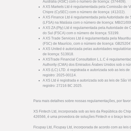
Austrália (ASIC) com o número de licença: (374409).
A XS Markets Ltd é regulamentada pela Comissão de Va
Chipre (CySEC) com o número de licença: (412/22).
A XS Finance Ltd é regulamentada pela Autoridade de 
(LFSA) na Malásia com o número de licença: MB/21/00
A XS ZA (Pty) Ltd é regulamentada pela Autoridade de 
do Sul (FSCA) com o número de licença: 53199.
A XS Trade Services Ltd é regulamentada pela Mauriti
(FSC) de Maurício, com o número de licença: GB25204
A XS United é autorizada pelas autoridades regulatóri
de licença: 513918.
A XSTrade Financial Consultation L.L.C é regulamenta
Authority (CMA) dos Emirados Árabes Unidos sob o nú
A XS (LC) LTD. é registrada e autorizada sob as leis d
registro: 2025-00114.
A XS Ltd é registrada e autorizada sob as leis de São
registro: 27216 BC 2025.
Para mais detalhes sobre nossas regulamentações, por favo
XS Fintech Ltd, incorporada sob as leis da República do Chi
426566, é uma provedora de soluções Fintech e o braço tecn
Ficupay Ltd, Ficupay Ltd, incorporada de acordo com as lei