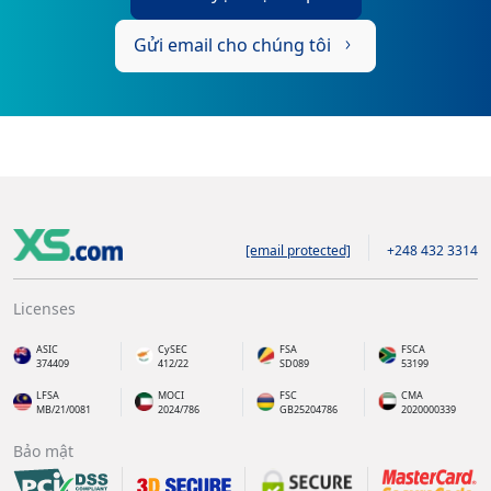
Gửi email cho chúng tôi
[email protected]
+248 432 3314
Licenses
ASIC
CySEC
FSA
FSCA
374409
412/22
SD089
53199
LFSA
MOCI
FSC
CMA
MB/21/0081
2024/786
GB25204786
2020000339
Bảo mật