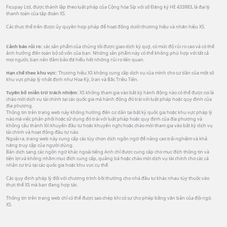
Ficupay Ltd, được thành lập theo luật pháp của Cộng hòa Síp với số Đăng ký HE 433983, là đại lý
thanh toán của tập đoàn XS.
Các thực thể trên được ủy quyền hợp pháp để hoạt động dưới thương hiệu và nhãn hiệu XS.
Cảnh báo rủi ro:
các sản phẩm của chúng tôi được giao dịch ký quỹ, có mức độ rủi ro cao và có thể
ảnh hưởng đến toàn bộ số vốn của bạn. Những sản phẩm này có thể không phù hợp với tất cả
mọi người, bạn nên đảm bảo đã hiểu hết những rủi ro liên quan.
Hạn chế theo khu vực:
Thương hiệu XS không cung cấp dịch vụ của mình cho cư dân của một số
khu vực pháp lý nhất định như Hoa Kỳ, Iran và Bắc Triều Tiên.
Tuyên bố miễn trừ trách nhiệm:
XS không tham gia vào bất kỳ hành động nào có thể được coi là
chào mời dịch vụ tài chính tại các quốc gia mà hành động đó trái với luật pháp hoặc quy định của
địa phương.
Thông tin trên trang web này không hướng đến cư dân tại bất kỳ quốc gia hoặc khu vực pháp lý
nào mà việc phân phối hoặc sử dụng đó trái với luật pháp hoặc quy định của địa phương và
không cấu thành lời khuyên đầu tư hoặc khuyến nghị hoặc chào mời tham gia vào bất kỳ dịch vụ
tài chính và hoạt động đầu tư nào.
Ngoài ra, trang web này cung cấp các tùy chọn dịch ngôn ngữ để nâng cao trải nghiệm và khả
năng truy cập của người dùng.
Bản dịch sang các ngôn ngữ khác ngoài tiếng Anh chỉ được cung cấp cho mục đích thông tin và
tiện lợi và không nhằm mục đích cung cấp, quảng bá hoặc chào mời dịch vụ tài chính cho các cá
nhân cư trú tại các quốc gia hoặc khu vực cụ thể.
Các quy định pháp lý đối với chương trình bồi thường cho nhà đầu tư khác nhau tùy thuộc vào
thực thể XS mà bạn đang hợp tác.
Thông tin trên trang web chỉ có thể được sao chép khi có sự cho phép bằng văn bản của đội ngũ
XS.