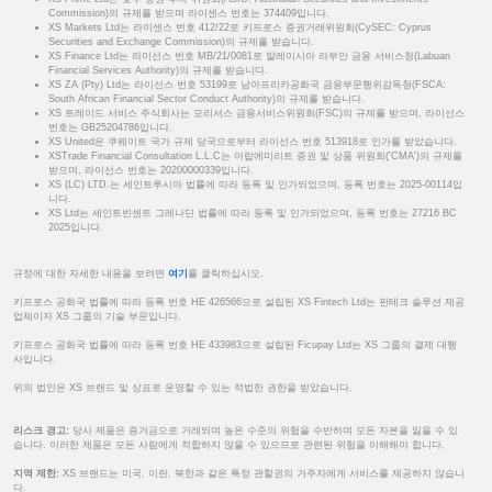
Commission)의 규제를 받으며 라이센스 번호는 374409입니다.
XS Markets Ltd는 라이센스 번호 412/22로 키프로스 증권거래위원회(CySEC: Cyprus
Securities and Exchange Commission)의 규제를 받습니다.
XS Finance Ltd는 라이선스 번호 MB/21/0081로 말레이시아 라부안 금융 서비스청(Labuan
Financial Services Authority)의 규제를 받습니다.
XS ZA (Pty) Ltd는 라이선스 번호 53199로 남아프리카공화국 금융부문행위감독청(FSCA:
South African Financial Sector Conduct Authority)의 규제를 받습니다.
XS 트레이드 서비스 주식회사는 모리셔스 금융서비스위원회(FSC)의 규제를 받으며, 라이선스
번호는 GB25204786입니다.
XS United은 쿠웨이트 국가 규제 당국으로부터 라이선스 번호 513918로 인가를 받았습니다.
XSTrade Financial Consultation L.L.C는 아랍에미리트 증권 및 상품 위원회('CMA')의 규제를
받으며, 라이선스 번호는 20200000339입니다.
XS (LC) LTD.는 세인트루시아 법률에 따라 등록 및 인가되었으며, 등록 번호는 2025-00114입
니다.
XS Ltd는 세인트빈센트 그레나딘 법률에 따라 등록 및 인가되었으며, 등록 번호는 27216 BC
2025입니다.
규정에 대한 자세한 내용을 보려면
여기
를 클릭하십시오.
키프로스 공화국 법률에 따라 등록 번호 HE 426566으로 설립된 XS Fintech Ltd는 핀테크 솔루션 제공
업체이자 XS 그룹의 기술 부문입니다.
키프로스 공화국 법률에 따라 등록 번호 HE 433983으로 설립된 Ficupay Ltd는 XS 그룹의 결제 대행
사입니다.
위의 법인은 XS 브랜드 및 상표로 운영할 수 있는 적법한 권한을 받았습니다.
리스크 경고:
당사 제품은 증거금으로 거래되며 높은 수준의 위험을 수반하며 모든 자본을 잃을 수 있
습니다. 이러한 제품은 모든 사람에게 적합하지 않을 수 있으므로 관련된 위험을 이해해야 합니다.
지역 제한:
XS 브랜드는 미국, 이란, 북한과 같은 특정 관할권의 거주자에게 서비스를 제공하지 않습니
다.