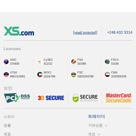
[email protected]
+248 432 3314
Licenses
ASIC
CySEC
FSA
FSCA
374409
412/22
SD089
53199
LFSA
MOCI
FSC
CMA
MB/21/0081
2024/786
GB25204786
2020000339
보안
트레이더
스토리
거래상품
법률
계정
채용