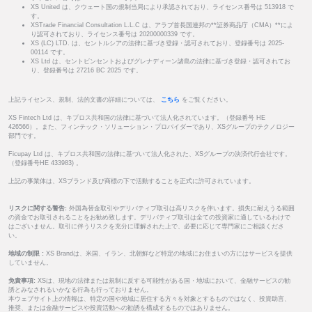
XS United は、クウェート国の規制当局により承認されており、ライセンス番号は 513918 で
す。
XSTrade Financial Consultation L.L.C は、アラブ首長国連邦の**証券商品庁（CMA）**によ
り認可されており、ライセンス番号は 20200000339 です。
XS (LC) LTD. は、セントルシアの法律に基づき登録・認可されており、登録番号は 2025-
00114 です。
XS Ltd は、セントビンセントおよびグレナディーン諸島の法律に基づき登録・認可されてお
り、登録番号は 27216 BC 2025 です。
上記ライセンス、規制、法的文書の詳細については、
こちら
をご覧ください。
XS Fintech Ltd は、キプロス共和国の法律に基づいて法人化されています。（登録番号 HE
426566）。また、フィンテック・ソリューション・プロバイダーであり、XSグループのテクノロジー
部門です。
Ficupay Ltd は、キプロス共和国の法律に基づいて法人化された、XSグループの決済代行会社です。
（登録番号HE 433983) 。
上記の事業体は、XSブランド及び商標の下で活動することを正式に許可されています。
リスクに関する警告:
外国為替金取引やデリバティブ取引は高リスクを伴います。損失に耐えうる範囲
の資金でお取引されることをお勧め致します。デリバティブ取引は全ての投資家に適しているわけで
はございません。取引に伴うリスクを充分に理解された上で、必要に応じて専門家にご相談くださ
い。
地域の制限 :
XS Brandは、米国、イラン、北朝鮮など特定の地域にお住まいの方にはサービスを提供
していません。
免責事項:
XSは、現地の法律または規制に反する可能性がある国・地域において、金融サービスの勧
誘とみなされるいかなる行為も行っておりません。
本ウェブサイト上の情報は、特定の国や地域に居住する方々を対象とするものではなく、投資助言、
推奨、または金融サービスや投資活動への勧誘を構成するものではありません。