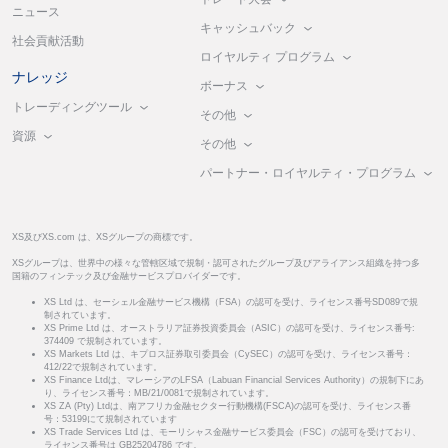
ニュース
キャッシュバック
社会貢献活動
ロイヤルティ プログラム
ナレッジ
ボーナス
トレーディングツール
その他
資源
その他
パートナー・ロイヤルティ・プログラム
XS及びXS.com は、XSグループの商標です。
XSグループは、世界中の様々な管轄区域で規制・認可されたグループ及びアライアンス組織を持つ多
国籍のフィンテック及び金融サービスプロバイダーです。
XS Ltd は、セーシェル金融サービス機構（FSA）の認可を受け、ライセンス番号SD089で規
制されています。
XS Prime Ltd は、オーストラリア証券投資委員会（ASIC）の認可を受け、ライセンス番号:
374409 で規制されています。
XS Markets Ltd は、キプロス証券取引委員会（CySEC）の認可を受け、ライセンス番号：
412/22で規制されています。
XS Finance Ltdは、マレーシアのLFSA（Labuan Financial Services Authority）の規制下にあ
り、ライセンス番号：MB/21/0081で規制されています。
XS ZA (Pty) Ltdは、南アフリカ金融セクター行動機構(FSCA)の認可を受け、ライセンス番
号：53199にて規制されています
XS Trade Services Ltd は、モーリシャス金融サービス委員会（FSC）の認可を受けており、
ライセンス番号は GB25204786 です。