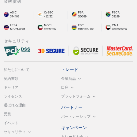
金融規制
ASIC
CySEC
FSA
FSCA
374409
412/22
SD089
53199
LFSA
MOCI
FSC
CMA
MB/21/0081
2024/786
GB25204786
2020000339
セキュリティ
トレード
私たちについて
金融商品
契約書類
口座
キャリア
プラットフォーム
ライセンス
選ばれる理由
パートナー
受賞
パートナーシップ
イベント
キャンペーン
セキュリティ
トレード大会