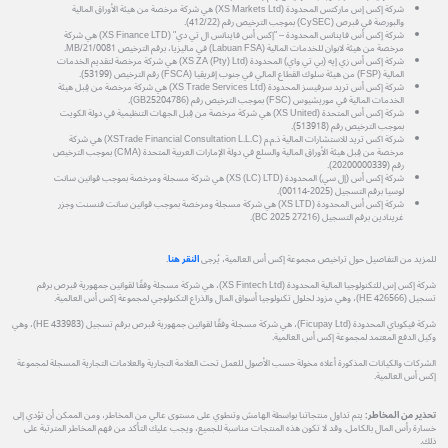
شركة إكس إس ماركتس المحدودة (XS Markets Ltd) هي شركة مرخصة من هيئة الأوراق المالية
والبورصة في قبرص (CySEC) بموجب الترخيص رقم (412/22).
شركة إكس أس فاينانس المحدودة – "إكس أس فاينانس ال تي دي" (XS Finance LTD) هي شركة
مرخصة من هيئة لابوان للخدمات المالية (Labuan FSA) في ماليزيا، برقم الترخيص MB/21/0081.
شركة إكس أس زي إيه (بي تي واي) المحدودة (XS ZA (Pty) Ltd) هي شركة مرخصة لتقديم الخدمات
المالية (FSP) من هيئة سلوك القطاع المالي في جنوب إفريقيا (FSCA) رقم الترخيص (53199).
شركة إكس أس تريد سرفيسز المحدودة (XS Trade Services Ltd) هي شركة مرخصة من قِبل هيئة
الخدمات المالية في موريشيوس (FSC) بموجب الترخيص رقم (GB25204786).
شركة إكس أس المتحدة (XS United) هي شركة مرخصة من قِبل الجهات التنظيمية في دولة الكويت
بموجب الترخيص رقم (513918).
شركة اكس تريد للاستشارات المالية ذ.م.م (XSTrade Financial Consultation L.L.C) هي شركة
مرخصة من قِبل هيئة الأوراق المالية والسلع في دولة الإمارات العربية المتحدة (CMA) بموجب الترخيص
رقم (20200000339).
شركة إكس أس (إل سي) المحدودة (XS (LC) LTD) هي شركة مسجلة ومرخصة بموجب قوانين سانت
لوسيا برقم التسجيل (2025-00114).
شركة إكس أس المحدودة (XS LTD) هي شركة مسجلة ومرخصة بموجب قوانين سانت فنسنت وجزر
غرينادين برقم التسجيل (27216 BC 2025).
للمزيد من التفاصيل حول تراخيص مجموعة إكس أس العالمية، يُرجى
النقر هنا
.
شركة إكس إس للتكنولوجيا المالية المحدودة (XS Fintech Ltd)، هي شركة مسجلة وفقًا لقوانين جمهورية قبرص برقم
تسجيل (HE 426566)، وهي مزود لحلول تكنولوجيا أسواق المال والذراع التكنولوجي لمجموعة إكس أس العالمية.
شركة فيكوباي المحدودة (Ficupay Ltd)، هي شركة مسجلة وفقًا لقوانين جمهورية قبرص برقم تسجيل (HE 433983)، وهي
وكيل الدفع المعتمد لمجموعة إكس أس العالمية.
الشركات والكيانات المذكورة أعلاه مخولة حسب الأصول للعمل تحت العلامة التجارية والعلامات التجارية المسجلة لمجموعة
إكس أس العالمية.
تحذير من المخاطر:
يتم تداول منتجاتنا بواسطة الهامش وتنطوي على مستوى عالي من المخاطر، ومن الممكن أن تؤدي إلى
خسارة رأس المال بالكامل. وقد لا تكون هذه المنتجات مناسبة للجميع، ويجب عليك التأكد من فهم المخاطر المترتبة على
ذلك.