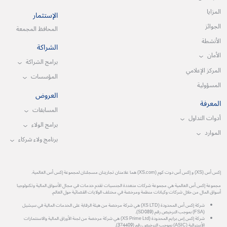
المزايا
الإستثمار
الجوائز
المحافظ المجمعة
الأنشطة
الشراكة
الأمان
برامج الشراكة
المركز الإعلامي
المؤسسات
المسؤولية
العروض
المعرفة
المسابقات
أدوات التداول
برامج الولاء
الموارد
برنامج ولاء شركاء
إكس أس (XS) و إكس أس دوت كوم (XS.com) هما علامتان تجاريتان مسجلتان لمجموعة إكس أس العالمية.
مجموعة إكس أس العالمية هي مجموعة شركات متعددة الجنسيات تقدم خدمات في مجال الأسواق المالية وتكنولوجيا
أسواق المال من خلال شركات وكيانات منظمة ومرخصة في مختلف الولايات القضائية حول العالم.
شركة إكس أس المحدودة (XS LTD) هي شركة مرخصة من هيئة الرقابة على الخدمات المالية في سيشيل
(FSA) بموجب الترخيص رقم (SD089).
شركة إكس إس برايم المحدودة (XS Prime Ltd) هي شركة مرخصة من لجنة الأوراق المالية والاستثمارات
الأسترالية (ASIC) بموجب الترخيص رقم (374409).