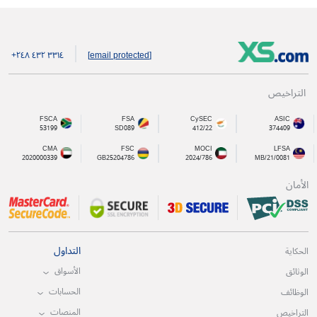
+۲٤۸ ٤۳۲ ۳۳۱٤
[email protected]
التراخيص
FSCA
FSA
CySEC
ASIC
53199
SD089
412/22
374409
CMA
FSC
MOCI
LFSA
2020000339
GB25204786
2024/786
MB/21/0081
الأمان
التداول
الحكاية
الأسواق
الوثائق
الحسابات
الوظائف
المنصات
التراخيص