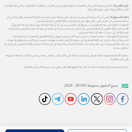
قيود إقليمية:
لا تقدم مجموعة إكس أس العالمية خدماتها للمقيمين في العديد من الولايات القضائية، بما في ذلك الولايات
المتحدة الأمريكية، ايران، وكوريا الشمالية.
إخلاء المسؤولية:
إكس أس لا تنخرط بأي عمل او اجراء قد يُعتبر بمثابة عرض للخدمات المالية أو التماس للانخراط في أي
نشاط استثماري في البلدان التي يكون فيها مثل هذا الإجراء مخالفًا للقانون أو التنظيم المحلي.
المعلومات الواردة في هذا الموقع ليست موجهة إلى المقيمين في أي بلد أو ولاية قضائية يكون فيها مثل هذا التوزيع أو
الاستخدام مخالفًا للقانون أو التنظيم المحلي ولا تشكل نصيحة استثمارية أو توصية أو دعوة أو عرض أو التماس للانخراط او
المشاركة في أي خدمات مالية أو نشاط استثماري.
يتوفر هذا الموقع بلغات متعددة بهدف تحسين تجربة المستخدم وتسهيل إمكانية الوصول للمعلومات. إن الصفحات
المترجمة الي لغات أخرى غير اللغة الإنجليزية هي متوفرة لأغراض إعلامية وبهدف تحسين تجربة المستخدم فقط ولا تهدف
إلى تقديم أو الترويج أو عرض تقديم الخدمات المالية أو التماس للانخراط في أي نشاط استثماري للأفراد المقيمين في بلدان أو
مناطق محددة.
تختلف الأحكام التنظيمية لخطة تعويض المستثمر اعتمادًا على الكيان الذي تتعامل معه من ضمن الكيانات التابعة لمجموعة
إكس أس العالمية.
يمكن استخدام ونسخ المعلومات المتاحة على هذا الموقع فقط بإذن خطي من مجموعة إكس أس العالمية.
جميع الحقوق محفوظة ©2010 - 2026