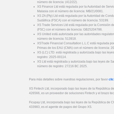
número de licencia: (412/22).
XS Finance Ltd está regulada por la Autoridad de Serv
Malasia con el número de licencia: MB/21/0081.
XS ZA (Pty) Ltd está regulada por la Autoridad de Cond
Sudáfrica (FSCA) con el número de licencia: 53199.
XS Trade Services Ltd está regulada por la Comisión de
(FSC) con el número de licencia: GB25204786.
XS United está autorizada por las autoridades regulator
número de licencia: 513918.
XSTrade Financial Consultation L.L.C está regulada por
Primas de los EAU (CMA) con el número de licencia: 
XS (LC) LTD. está registrada y autorizada bajo las ley
registro: 2025-00114.
XS Ltd está registrada y autorizada bajo las leyes de S
número de registro: 27216 BC 2025.
Para más detalles sobre nuestras regulaciones, por favor
clic
XS Fintech Ltd, incorporado bajo las leyes de la República d
426566, es un proveedor de soluciones Fintech y el brazo te
Ficupay Ltd, incorporada bajo las leyes de la República de C
433983, es el agente de pagos del Grupo XS.