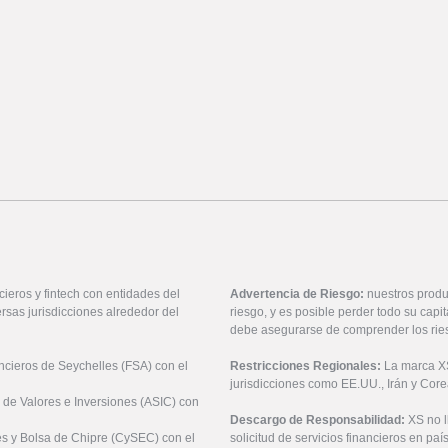
ieros y fintech con entidades del
Advertencia de Riesgo:
nuestros produ
rsas jurisdicciones alrededor del
riesgo, y es posible perder todo su cap
debe asegurarse de comprender los rie
ancieros de Seychelles (FSA) con el
Restricciones Regionales:
La marca XS 
jurisdicciones como EE.UU., Irán y Core
 de Valores e Inversiones (ASIC) con
Descargo de Responsabilidad:
XS no 
es y Bolsa de Chipre (CySEC) con el
solicitud de servicios financieros en pa