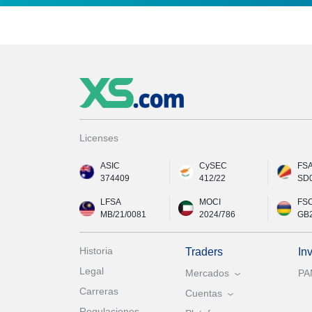
Licenses
ASIC
CySEC
FS
374409
412/22
SD
LFSA
MOCI
FS
MB/21/0081
2024/786
GB
Historia
Traders
In
Legal
Mercados
P
Carreras
Cuentas
Regulaciones