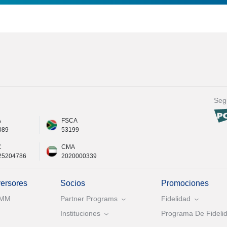
Seg
A
FSCA
089
53199
C
CMA
25204786
2020000339
versores
Socios
Promociones
AMM
Partner Programs
Fidelidad
Instituciones
Programa De Fidelid