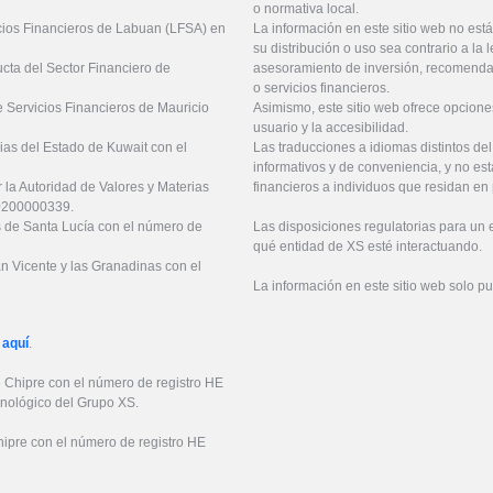
o normativa local.
icios Financieros de Labuan (LFSA) en
La información en este sitio web no está
su distribución o uso sea contrario a la 
ucta del Sector Financiero de
asesoramiento de inversión, recomendaci
o servicios financieros.
 Servicios Financieros de Mauricio
Asimismo, este sitio web ofrece opcione
usuario y la accesibilidad.
ias del Estado de Kuwait con el
Las traducciones a idiomas distintos de
informativos y de conveniencia, y no est
 la Autoridad de Valores y Materias
financieros a individuos que residan en 
20200000339.
es de Santa Lucía con el número de
Las disposiciones regulatorias para un
qué entidad de XS esté interactuando.
an Vicente y las Granadinas con el
La información en este sitio web solo p
 aquí
.
e Chipre con el número de registro HE
cnológico del Grupo XS.
hipre con el número de registro HE