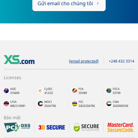
Gửi email cho chúng tôi
[email protected]
+248 432 3314
Licenses
ASIC
CySEC
FSA
FSCA
374409
412/22
SD089
53199
LFSA
MOCI
FSC
CMA
MB/21/0081
2024/786
GB25204786
2020000339
Bảo mật