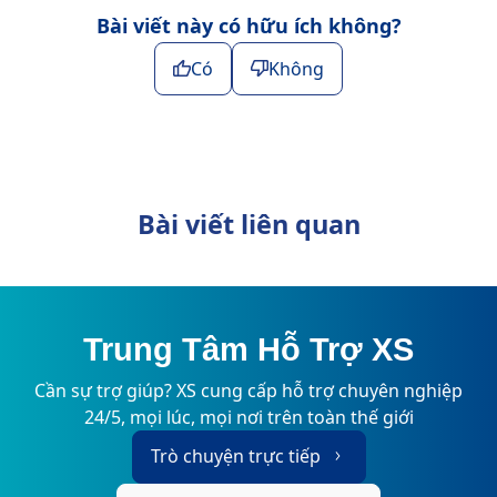
Bài viết này có hữu ích không?
Có
Không
Bài viết liên quan
Trung Tâm Hỗ Trợ XS
Cần sự trợ giúp? XS cung cấp hỗ trợ chuyên nghiệp
24/5, mọi lúc, mọi nơi trên toàn thế giới
Trò chuyện trực tiếp