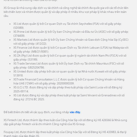
XS Group là nhà cung cấp dịch vụ tài chính và công nghệ tài chính đa quốc gia với các tổ chức liên
kết chiến lược và nhóm được quản lý và cấp phép ở nhiều khu vực pháp lý khác nhau trên toàn
cầu.
XS Ltd được quản lý bởi Cơ quan Dịch vụ Tài chính Seychelles (FSA) với số giấy phép:
(SD089).
XS Prime Ltd được quản lý bởi Ủy ban Chứng khoán và Đầu tư Úc (ASIC) với số giấy phép:
(374409).
XS Markets Ltd được quản lý bởi Ủy ban Chứng khoán và Giao dịch Cộng hòa Síp (CySEC)
với số giấy phép: (412/22).
XS Finance Ltd được quản lý bởi Cơ quan Dịch vụ Tài chính Labuan (LFSA) tại Malaysia với
số giấy phép: (MB/21/0081).
XS ZA (Pty) Ltd được quản lý bởi Cơ quan quản lý ngành tài chính Nam Phi (FSCA) với số
giấy phép: (53199).
XS Trade Services Ltd được quản lý bởi Ủy ban Dịch vụ Tài chính Mauritius (FSC) với số
giấy phép: GB25204786.
XS United được cấp phép bởi các cơ quan quản lý tại Nhà nước Kuwait với số giấy phép:
513918.
XSTrade Financial Consultation L.L.C được quản lý bởi Cơ quan Chứng khoán và Hàng
hóa UAE (‘CMA’) với số giấy phép: 20200000339.
XS (LC) LTD. được đăng ký và cấp phép theo luật pháp của Saint Lucia với số đăng ký:
2025-00114.
XS Ltd được đăng ký và cấp phép theo luật pháp tại Saint Vincent và Grenadines với số
đăng ký: 27216 BC 2025.
Để biết thêm chi tiết về các quy định, vui lòng nhấp
vào đây.
XS Fintech Ltd, được thành lập theo luật của Cộng hòa Síp với số đăng ký HE 426566 là Nhà cung
cấp giải pháp Fintech và là chi nhánh Công nghệ của XS Group.
Ficupay Ltd, được thành lập theo luật pháp của Cộng hòa Síp với số Đăng ký HE 433983, là đại lý
thanh toán của tập đoàn XS.