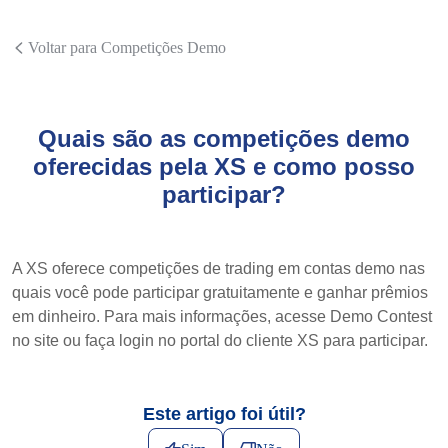
Voltar para Competições Demo
Quais são as competições demo
oferecidas pela XS e como posso
participar?
A XS oferece competições de trading em contas demo nas
quais você pode participar gratuitamente e ganhar prêmios
em dinheiro. Para mais informações, acesse Demo Contest
no site ou faça login no portal do cliente XS para participar.
Este artigo foi útil?