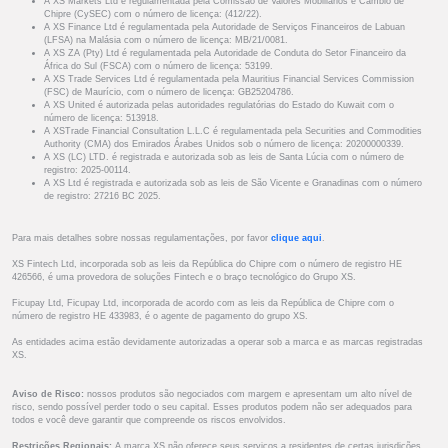
A XS Markets Ltd é regulamentada pela Comissão de Valores Mobiliários e Câmbio de
Chipre (CySEC) com o número de licença: (412/22).
A XS Finance Ltd é regulamentada pela Autoridade de Serviços Financeiros de Labuan
(LFSA) na Malásia com o número de licença: MB/21/0081.
A XS ZA (Pty) Ltd é regulamentada pela Autoridade de Conduta do Setor Financeiro da
África do Sul (FSCA) com o número de licença: 53199.
A XS Trade Services Ltd é regulamentada pela Mauritius Financial Services Commission
(FSC) de Maurício, com o número de licença: GB25204786.
A XS United é autorizada pelas autoridades regulatórias do Estado do Kuwait com o
número de licença: 513918.
A XSTrade Financial Consultation L.L.C é regulamentada pela Securities and Commodities
Authority (CMA) dos Emirados Árabes Unidos sob o número de licença: 20200000339.
A XS (LC) LTD. é registrada e autorizada sob as leis de Santa Lúcia com o número de
registro: 2025-00114.
A XS Ltd é registrada e autorizada sob as leis de São Vicente e Granadinas com o número
de registro: 27216 BC 2025.
Para mais detalhes sobre nossas regulamentações, por favor
clique aqui
.
XS Fintech Ltd, incorporada sob as leis da República do Chipre com o número de registro HE
426566, é uma provedora de soluções Fintech e o braço tecnológico do Grupo XS.
Ficupay Ltd, Ficupay Ltd, incorporada de acordo com as leis da República de Chipre com o
número de registro HE 433983, é o agente de pagamento do grupo XS.
As entidades acima estão devidamente autorizadas a operar sob a marca e as marcas registradas
XS.
Aviso de Risco:
nossos produtos são negociados com margem e apresentam um alto nível de
risco, sendo possível perder todo o seu capital. Esses produtos podem não ser adequados para
todos e você deve garantir que compreende os riscos envolvidos.
Restrições Regionais:
A marca XS não oferece seus serviços a residentes de certas jurisdições