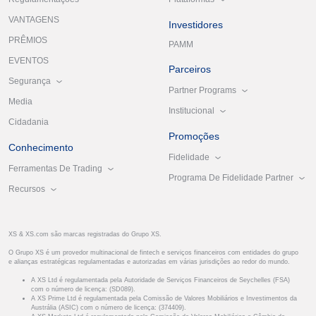
VANTAGENS
Investidores
PRÊMIOS
PAMM
EVENTOS
Parceiros
Segurança
Partner Programs
Media
Institucional
Cidadania
Promoções
Conhecimento
Fidelidade
Ferramentas De Trading
Programa De Fidelidade Partner
Recursos
XS & XS.com são marcas registradas do Grupo XS.
O Grupo XS é um provedor multinacional de fintech e serviços financeiros com entidades do grupo
e alianças estratégicas regulamentadas e autorizadas em várias jurisdições ao redor do mundo.
A XS Ltd é regulamentada pela Autoridade de Serviços Financeiros de Seychelles (FSA)
com o número de licença: (SD089).
A XS Prime Ltd é regulamentada pela Comissão de Valores Mobiliários e Investimentos da
Austrália (ASIC) com o número de licença: (374409).