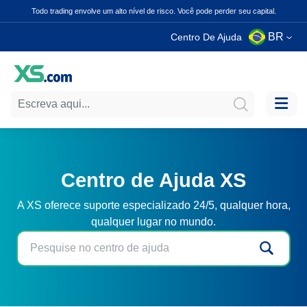
Todo trading envolve um alto nível de risco. Você pode perder seu capital.
BR
Centro De Ajuda
Centro de Ajuda XS
A XS oferece suporte especializado 24/5, qualquer hora,
qualquer lugar no mundo.