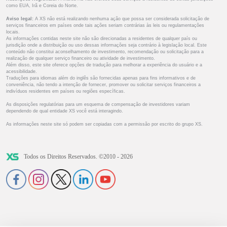
como EUA, Irã e Coreia do Norte.
Aviso legal:
A XS não está realizando nenhuma ação que possa ser considerada solicitação de
serviços financeiros em países onde tais ações seriam contrárias às leis ou regulamentações
locais.
As informações contidas neste site não são direcionadas a residentes de qualquer país ou
jurisdição onde a distribuição ou uso dessas informações seja contrário à legislação local. Este
conteúdo não constitui aconselhamento de investimento, recomendação ou solicitação para a
realização de qualquer serviço financeiro ou atividade de investimento.
Além disso, este site oferece opções de tradução para melhorar a experiência do usuário e a
acessibilidade.
Traduções para idiomas além do inglês são fornecidas apenas para fins informativos e de
conveniência, não tendo a intenção de fornecer, promover ou solicitar serviços financeiros a
indivíduos residentes em países ou regiões específicas.
As disposições regulatórias para um esquema de compensação de investidores variam
dependendo de qual entidade XS você está interagindo.
As informações neste site só podem ser copiadas com a permissão por escrito do grupo XS.
Todos os Direitos Reservados. ©2010 - 2026