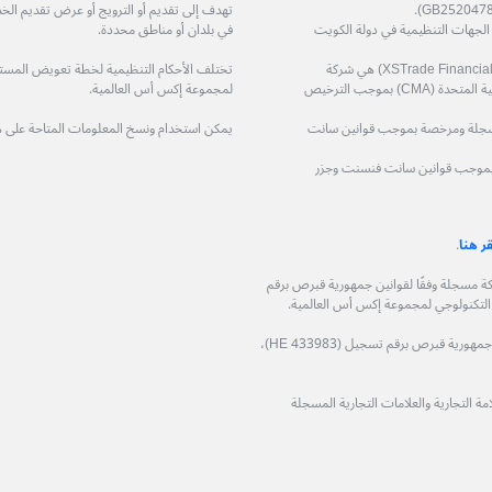
تهدف إلى تقديم أو الترويج أو عرض تقديم الخد
ة مرخصة من قِبل الجهات التنظيمية في دولة الكويت
في بلدان أو مناطق محددة.
شركة اكس تريد للاستشارات المالية ذ.م.م (XSTrade Financial Consultation L.L.C) هي شركة
تختلف الأحكام التنظيمية لخطة تعويض المستثمر
مرخصة من قِبل هيئة الأوراق المالية والسلع في دولة الإمارات العربية المتحدة (CMA) بموجب الترخيص
لمجموعة إكس أس العالمية.
حدودة (XS (LC) LTD) هي شركة مسجلة ومرخصة بموجب قوانين سانت
يمكن استخدام ونسخ المعلومات المتاحة على 
 مسجلة ومرخصة بموجب قوانين سانت فنسنت وجزر
قر هنا
.
وجيا المالية المحدودة (XS Fintech Ltd)، هي شركة مسجلة وفقًا لقوانين جمهورية قبرص برقم
شركة فيكوباي المحدودة (Ficupay Ltd)، هي شركة مسجلة وفقًا لقوانين جمهورية قبرص برقم تسجيل (HE 433983)،
 التجارية والعلامات التجارية المسجلة