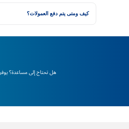
كيف ومتى يتم دفع العمولات؟
هل تحتاج إلى مساعدة؟ يوفر XS دعم الخبراء على مدار 24 ساعة طوال أيام الأسبوع، في أي وقت وفي أي مكان في العا