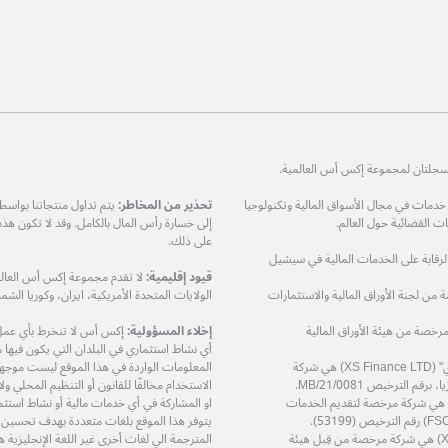
ات في مجال الأسواق المالية وتكنولوجيا
تحذير من المخاطر:
يتم تداول منتجاتنا بواس
 القضائية حول العالم.
إلى خسارة رأس المال بالكامل. وقد لا تكون هذ
على ذلك.
مرخصة من هيئة الرقابة على الخدمات المالية في سيشيل
قيود إقليمية:
لا تقدم مجموعة إكس أس العالمي
XS Prime Lt) هي شركة مرخصة من لجنة الأوراق المالية والاستثمارات
الولايات المتحدة الأمريكية، ايران، وكوريا الشمال
دودة (XS Markets Ltd) هي شركة مرخصة من هيئة الأوراق المالية
إخلاء المسؤولية:
إكس أس لا تنخرط بأي عمل او
أي نشاط استثماري في البلدان التي يكون فيها مثل
شركة إكس أس فاينانس المحدودة – "إكس أس فاينانس ال تي دي" (XS Finance LTD) هي شركة
المعلومات الواردة في هذا الموقع ليست موجهة إ
الاستخدام مخالفًا للقانون أو التنظيم المحلي 
ة إكس أس زي إيه (بي تي واي) المحدودة (XS ZA (Pty) Ltd) هي شركة مرخصة لتقديم الخدمات
او المشاركة في أي خدمات مالية أو نشاط استثم
يتوفر هذا الموقع بلغات متعددة بهدف تحسين
شركة إكس أس تريد سرفيسز المحدودة (XS Trade Services Ltd) هي شركة مرخصة من قِبل هيئة
المترجمة الي لغات أخرى غير اللغة الإنجليزي