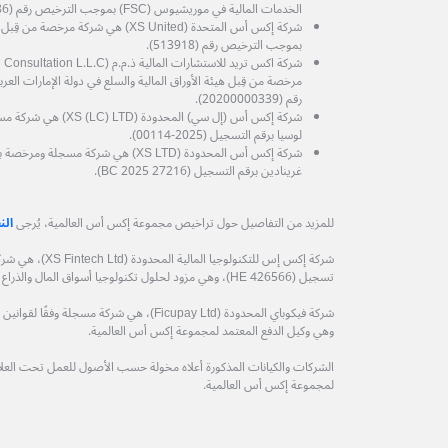
الخدمات المالية في موريشيوس (FSC) بموجب الترخيص رقم (GB25204786).
شركة إكس أس المتحدة (XS United) هي شرك
بموجب الترخيص رقم (513918).
رقم (20200000339).
شركة إكس أس (إل سي) الم
لوسيا برقم التسجيل (2025-00114).
شركة إكس أس المحدودة (XS LTD) هي شركة
غرينادين برقم التسجيل (27216 BC 2025).
للمزيد من التفاصيل حول تراخيص مجموعة إكس أس العالمية، يُرجى
الن
شركة إكس إس للتكنول
تسجيل (HE 426566)، وهي مزود لحلول تكنولوجيا أسواق المال والذراع التكنولوجي لمجموعة إكس أس العالمية.
وهي وكيل الدفع المعتمد لمجموعة إكس أس العالمية.
الشركات والكيانات المذكورة أعلاه مخولة حسب الأصول للعمل تحت العلامة
لمجموعة إكس أس العالمية.