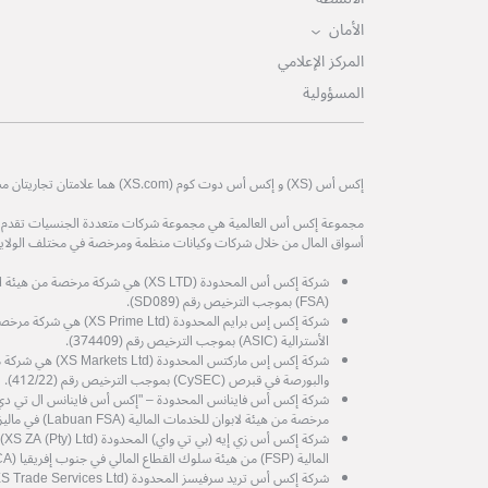
الأمان
المركز الإعلامي
المسؤولية
إكس أس (XS) و إكس أس دوت كوم (XS.com) هما علامتان تجاريتان مسجلتان لمجموعة إكس أس العالمية.
مجموعة إكس أس العالمية هي مجموعة شركات متعددة الجنسيات تقدم خدم
أسواق المال من خلال شركات وكيانات منظمة ومرخصة في مختلف الولايات
شركة إكس أس المحدودة (XS LTD) هي شركة 
(FSA) بموجب الترخيص رقم (SD089).
شركة إكس إس برايم المحدودة (d
الأسترالية (ASIC) بموجب الترخيص رقم (374409).
شركة إكس إس ماركتس المح
والبورصة في قبرص (CySEC) بموجب الترخيص رقم (412/22).
مرخصة من هيئة لابوان للخدمات المالية (Labuan FSA) في ماليزيا، برقم الترخيص MB/21/0081.
شرك
المالية (FSP) من هيئة سلوك القطاع المالي في جنوب إفريقيا (FSCA) رقم الترخيص (53199).