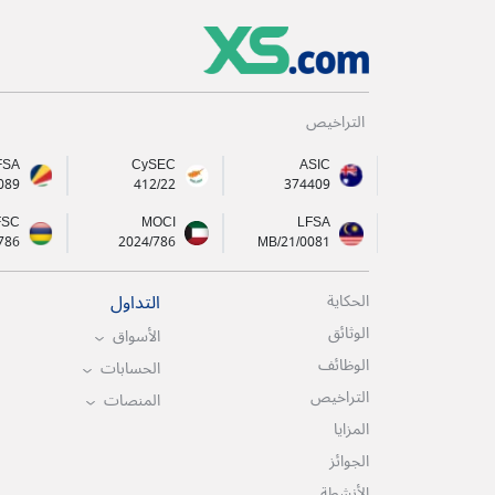
التراخيص
FSA
CySEC
ASIC
089
412/22
374409
FSC
MOCI
LFSA
786
2024/786
MB/21/0081
التداول
الحكاية
الوثائق
الأسواق
الوظائف
الحسابات
التراخيص
المنصات
المزايا
الجوائز
الأنشطة