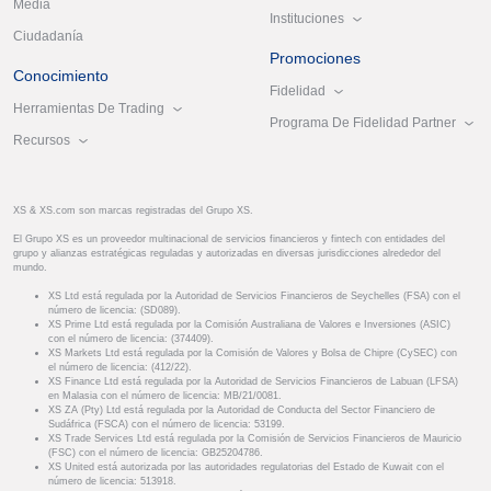
Media
Instituciones
Ciudadanía
Promociones
Conocimiento
Fidelidad
Herramientas De Trading
Programa De Fidelidad Partner
Recursos
XS & XS.com son marcas registradas del Grupo XS.
El Grupo XS es un proveedor multinacional de servicios financieros y fintech con entidades del
grupo y alianzas estratégicas reguladas y autorizadas en diversas jurisdicciones alrededor del
mundo.
XS Ltd está regulada por la Autoridad de Servicios Financieros de Seychelles (FSA) con el
número de licencia: (SD089).
XS Prime Ltd está regulada por la Comisión Australiana de Valores e Inversiones (ASIC)
con el número de licencia: (374409).
XS Markets Ltd está regulada por la Comisión de Valores y Bolsa de Chipre (CySEC) con
el número de licencia: (412/22).
XS Finance Ltd está regulada por la Autoridad de Servicios Financieros de Labuan (LFSA)
en Malasia con el número de licencia: MB/21/0081.
XS ZA (Pty) Ltd está regulada por la Autoridad de Conducta del Sector Financiero de
Sudáfrica (FSCA) con el número de licencia: 53199.
XS Trade Services Ltd está regulada por la Comisión de Servicios Financieros de Mauricio
(FSC) con el número de licencia: GB25204786.
XS United está autorizada por las autoridades regulatorias del Estado de Kuwait con el
número de licencia: 513918.