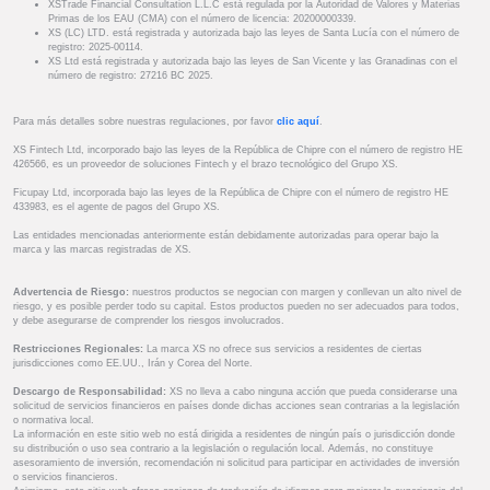
XSTrade Financial Consultation L.L.C está regulada por la Autoridad de Valores y Materias
Primas de los EAU (CMA) con el número de licencia: 20200000339.
XS (LC) LTD. está registrada y autorizada bajo las leyes de Santa Lucía con el número de
registro: 2025-00114.
XS Ltd está registrada y autorizada bajo las leyes de San Vicente y las Granadinas con el
número de registro: 27216 BC 2025.
Para más detalles sobre nuestras regulaciones, por favor
clic aquí
.
XS Fintech Ltd, incorporado bajo las leyes de la República de Chipre con el número de registro HE
426566, es un proveedor de soluciones Fintech y el brazo tecnológico del Grupo XS.
Ficupay Ltd, incorporada bajo las leyes de la República de Chipre con el número de registro HE
433983, es el agente de pagos del Grupo XS.
Las entidades mencionadas anteriormente están debidamente autorizadas para operar bajo la
marca y las marcas registradas de XS.
Advertencia de Riesgo:
nuestros productos se negocian con margen y conllevan un alto nivel de
riesgo, y es posible perder todo su capital. Estos productos pueden no ser adecuados para todos,
y debe asegurarse de comprender los riesgos involucrados.
Restricciones Regionales:
La marca XS no ofrece sus servicios a residentes de ciertas
jurisdicciones como EE.UU., Irán y Corea del Norte.
Descargo de Responsabilidad:
XS no lleva a cabo ninguna acción que pueda considerarse una
solicitud de servicios financieros en países donde dichas acciones sean contrarias a la legislación
o normativa local.
La información en este sitio web no está dirigida a residentes de ningún país o jurisdicción donde
su distribución o uso sea contrario a la legislación o regulación local. Además, no constituye
asesoramiento de inversión, recomendación ni solicitud para participar en actividades de inversión
o servicios financieros.