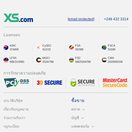
[email protected]
+248 432 3314
Licenses
ASIC
CySEC
FSA
FSCA
374409
412/22
SD089
53199
LFSA
MOCI
FSC
CMA
MB/21/0081
2024/786
GB25204786
2020000339
การรักษาความปลอดภัย
ซื้อขาย
ประวัติบริษัท
ตลาด
เกี่ยวกับกฎหมาย
บัญชี
ร่วมงานกับเรา
แพลตฟอร์ม
กฎระเบียบ