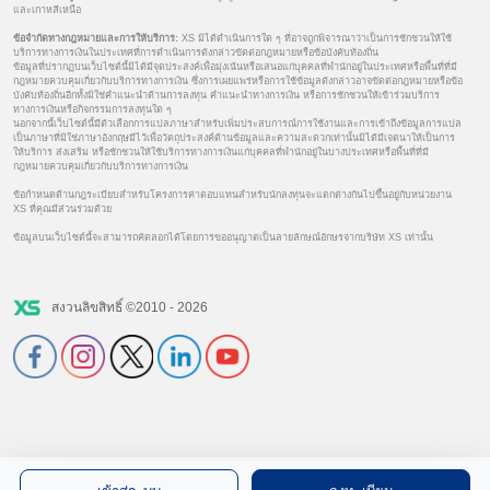
และเกาหลีเหนือ
ข้อจำกัดทางกฎหมายและการให้บริการ:
XS มิได้ดำเนินการใด ๆ ที่อาจถูกพิจารณาว่าเป็นการชักชวนให้ใช้
บริการทางการเงินในประเทศที่การดำเนินการดังกล่าวขัดต่อกฎหมายหรือข้อบังคับท้องถิ่น
ข้อมูลที่ปรากฏบนเว็บไซต์นี้มิได้มีจุดประสงค์เพื่อมุ่งเน้นหรือเสนอแก่บุคคลที่พำนักอยู่ในประเทศหรือพื้นที่ที่มี
กฎหมายควบคุมเกี่ยวกับบริการทางการเงิน ซึ่งการเผยแพร่หรือการใช้ข้อมูลดังกล่าวอาจขัดต่อกฎหมายหรือข้อ
บังคับท้องถิ่นอีกทั้งมิใช่คำแนะนำด้านการลงทุน คำแนะนำทางการเงิน หรือการชักชวนให้เข้าร่วมบริการ
ทางการเงินหรือกิจกรรมการลงทุนใด ๆ
นอกจากนี้เว็บไซต์นี้มีตัวเลือกการแปลภาษาสำหรับเพิ่มประสบการณ์การใช้งานและการเข้าถึงข้อมูลการแปล
เป็นภาษาที่มิใช่ภาษาอังกฤษมีไว้เพื่อวัตถุประสงค์ด้านข้อมูลและความสะดวกเท่านั้นมิได้มีเจตนาให้เป็นการ
ให้บริการ ส่งเสริม หรือชักชวนให้ใช้บริการทางการเงินแก่บุคคลที่พำนักอยู่ในบางประเทศหรือพื้นที่ที่มี
กฎหมายควบคุมเกี่ยวกับบริการทางการเงิน
ข้อกำหนดด้านกฎระเบียบสำหรับโครงการค่าตอบแทนสำหรับนักลงทุนจะแตกต่างกันไปขึ้นอยู่กับหน่วยงาน
XS ที่คุณมีส่วนร่วมด้วย
ข้อมูลบนเว็บไซต์นี้จะสามารถคัดลอกได้โดยการขออนุญาตเป็นลายลักษณ์อักษรจากบริษัท XS เท่านั้น
สงวนลิขสิทธิ์ ©2010 - 2026