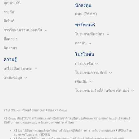
จุดเด่น XS
นักลงทุน
รางวัล
แพม (PAMM)
อีเว้นท์
พาร์ทเนอร์
การรักษาความปลอดภัย
โปรแกรมพันธมิตร
สื่อต่าง ๆ
สถาบัน
จิตอาสา
โปรโมชั่น
ความรู้
การแข่งขัน
เครื่องมือการเทรด
โปรแกรมความภักดี
แหล่งข้อมูล
เพิ่มเติม
โปรแกรมรอยัลตี้สำหรับพาร์ทเนอร์
XS & XS.com เป็นเครื่องหมายการค้าของ XS Group
XS Group เป็นผู้ให้บริการฟินเทคและการเงินข้ามชาติ โดยมีกลุ่มองค์กรและหน่วยงานพาร์ทเนอร์เชิงกลยุทธ์
ที่ได้รับการควบคุมและอนุญาตในเขตประเทศต่างๆ ทั่วโลก
XS Ltd ได้รับการควบคุมโดยสำนักงานกำกับดูแลผู้ให้บริการทางการเงินประเทศเซเชลส์ (FSA) ด้วย
หมายเลขใบอนุญาต: (SD089)
XS Prime Ltd ได้รับการควบคุมโดยคณะกรรมการกำกับหลักทรัพย์และการลงทุนของประเทศ