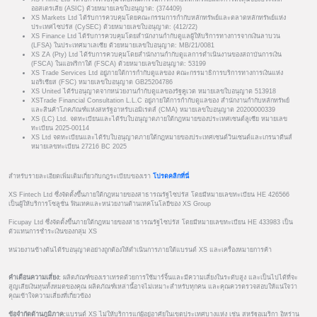
ออสเตรเลีย (ASIC) ด้วยหมายเลขใบอนุญาต: (374409)
XS Markets Ltd ได้รับการควบคุมโดยคณะกรรมการกำกับหลักทรัพย์และตลาดหลักทรัพย์แห่ง
ประเทศไซปรัส (CySEC) ด้วยหมายเลขใบอนุญาต: (412/22)
XS Finance Ltd ได้รับการควบคุมโดยสำนักงานกำกับดูแลผู้ให้บริการทางการจากเงินลาบวน
(LFSA) ในประเทศมาเลเซีย ด้วยหมายเลขใบอนุญาต: MB/21/0081
XS ZA (Pty) Ltd ได้รับการควบคุมโดยสำนักงานกำกับดูแลการดำเนินงานของสถาบันการเงิน
(FSCA) ในแอฟริกาใต้ (FSCA) ด้วยหมายเลขใบอนุญาต: 53199
XS Trade Services Ltd อยู่ภายใต้การกำกับดูแลของ คณะกรรมาธิการบริการทางการเงินแห่ง
มอริเชียส (FSC) หมายเลขใบอนุญาต GB25204786
XS United ได้รับอนุญาตจากหน่วยงานกำกับดูแลของรัฐคูเวต หมายเลขใบอนุญาต 513918
XSTrade Financial Consultation L.L.C อยู่ภายใต้การกำกับดูแลของ สำนักงานกำกับหลักทรัพย์
และสินค้าโภคภัณฑ์แห่งสหรัฐอาหรับเอมิเรตส์ (CMA) หมายเลขใบอนุญาต 20200000339
XS (LC) Ltd. จดทะเบียนและได้รับใบอนุญาตภายใต้กฎหมายของประเทศเซนต์ลูเซีย หมายเลข
ทะเบียน 2025-00114
XS Ltd จดทะเบียนและได้รับใบอนุญาตภายใต้กฎหมายของประเทศเซนต์วินเซนต์และเกรนาดีนส์
หมายเลขทะเบียน 27216 BC 2025
สำหรับรายละเอียดเพิ่มเติมเกี่ยวกับกฎระเบียบของเรา
โปรดคลิกที่นี่
XS Fintech Ltd ซึ่งจัดตั้งขึ้นภายใต้กฎหมายของสาธารณรัฐไซปรัส โดยมีหมายเลขทะเบียน HE 426566
เป็นผู้ให้บริการโซลูชั่น ฟินเทคและหน่วยงานด้านเทคโนโลยีของ XS Group
Ficupay Ltd ซึ่งจัดตั้งขึ้นภายใต้กฎหมายของสาธารณรัฐไซปรัส โดยมีหมายเลขทะเบียน HE 433983 เป็น
ตัวแทนการชำระเงินของกลุ่ม XS
หน่วยงานข้างต้นได้รับอนุญาตอย่างถูกต้องให้ดำเนินการภายใต้แบรนด์ XS และเครื่องหมายการค้า
คำเตือนความเสี่ยง:
ผลิตภัณฑ์ของเราเทรดด้วยการใช้มาร์จิ้นและมีความเสี่ยงในระดับสูง และเป็นไปได้ที่จะ
สูญเสียเงินทุนทั้งหมดของคุณ ผลิตภัณฑ์เหล่านี้อาจไม่เหมาะสำหรับทุกคน และคุณควรตรวจสอบให้แน่ใจว่า
คุณเข้าใจความเสี่ยงที่เกี่ยวข้อง
ข้อจำกัดด้านภูมิภาค:
แบรนด์ XS ไม่ให้บริการแก่ผู้อยู่อาศัยในเขตประเทศบางแห่ง เช่น สหรัฐอเมริกา อิหร่าน