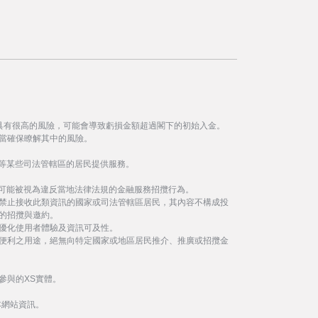
具有很高的風險，可能會導致虧損金額超過閣下的初始入金。
當確保瞭解其中的風險。
等某些司法管轄區的居民提供服務。
事可能被視為違反當地法律法規的金融服務招攬行為。
禁止接收此類資訊的國家或司法管轄區居民，其內容不構成投
的招攬與邀約。
優化使用者體驗及資訊可及性。
便利之用途，絕無向特定國家或地區居民推介、推廣或招攬金
參與的XS實體。
本網站資訊。