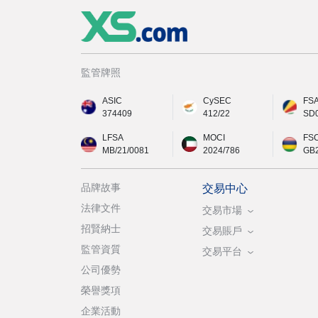
監管牌照
ASIC
CySEC
FS
374409
412/22
SD
LFSA
MOCI
FS
MB/21/0081
2024/786
GB
品牌故事
交易中心
法律文件
交易市場
招賢納士
交易賬戶
監管資質
交易平台
公司優勢
榮譽獎項
企業活動