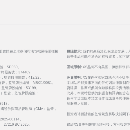
聯盟實體在全球多個司法管轄區接受授權
風險提示:
我們的產品涉及保證金交易，
這些產品可能不適合所有投資者，閣下應
號：SD089。
區域限制:
XS品牌不向美國、伊朗和朝鮮
監管牌照編號：374409
 監管，監管牌照編號：412/22。
免責聲明:
XS在任何國家或地區均不從
) 監管，監管牌照編號：MB/21/0081。
本網站所載資訊不面向任何因法律限制而
監管，監管牌照編號：53199。
資建議、推薦或參與金融服務與投資活動
會（FSC）監管，監管牌照編號：
此外，本網站提供的多語言翻譯功能旨在
任何非英語版本譯文僅作資訊參考與使用
3918。
融服務之意圖。
受阿拉伯聯合大公國證券與商品管理局（CMA）監管，
投資者補償計畫的監管規定將取決於閣下
25-00114。
216 BC 2025。
僅經XS集團明確書面許可後，方可複製