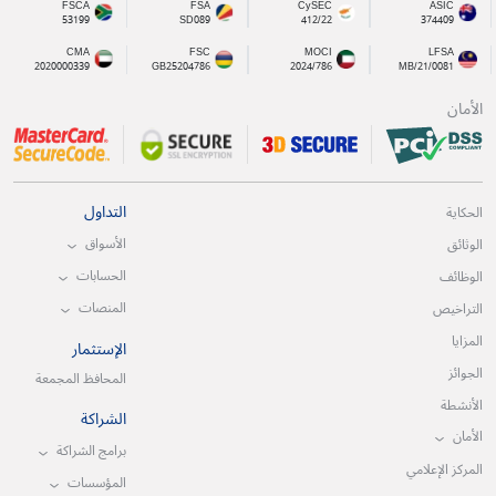
FSCA
FSA
CySEC
ASIC
53199
SD089
412/22
374409
CMA
FSC
MOCI
LFSA
2020000339
GB25204786
2024/786
MB/21/0081
الأمان
التداول
الحكاية
الأسواق
الوثائق
الحسابات
الوظائف
المنصات
التراخيص
المزايا
الإستثمار
الجوائز
المحافظ المجمعة
الأنشطة
الشراكة
الأمان
برامج الشراكة
المركز الإعلامي
المؤسسات