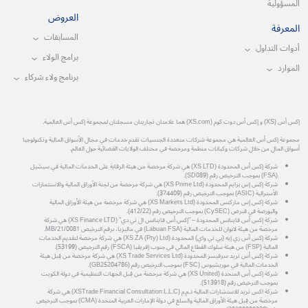
المسؤولية
العروض
المعرفة
المسابقات
أدوات التداول
برامج الولاء
الموارد
برنامج ولاء شركاء
إكس أس (XS) و إكس أس دوت كوم (XS.com) هما علامتان تجاريتان مسجلتان لمجموعة إكس أس العالمية.
مجموعة إكس أس العالمية هي مجموعة شركات متعددة الجنسيات تقدم خدمات في مجال الأسواق المالية وتكنولوجيا
أسواق المال من خلال شركات وكيانات منظمة ومرخصة في مختلف الولايات القضائية حول العالم.
شركة إكس أس المحدودة (XS LTD) هي شركة مرخصة من هيئة الرقابة على الخدمات المالية في سيشيل
(FSA) بموجب الترخيص رقم (SD089).
شركة إكس إس برايم المحدودة (XS Prime Ltd) هي شركة مرخصة من لجنة الأوراق المالية والاستثمارات
الأسترالية (ASIC) بموجب الترخيص رقم (374409).
شركة إكس إس ماركتس المحدودة (XS Markets Ltd) هي شركة مرخصة من هيئة الأوراق المالية
والبورصة في قبرص (CySEC) بموجب الترخيص رقم (412/22).
شركة إكس أس فاينانس المحدودة – "إكس أس فاينانس ال تي دي" (XS Finance LTD) هي شركة
مرخصة من هيئة لابوان للخدمات المالية (Labuan FSA) في ماليزيا، برقم الترخيص MB/21/0081.
شركة إكس أس زي إيه (بي تي واي) المحدودة (XS ZA (Pty) Ltd) هي شركة مرخصة لتقديم الخدمات
المالية (FSP) من هيئة سلوك القطاع المالي في جنوب إفريقيا (FSCA) رقم الترخيص (53199).
شركة إكس أس تريد سرفيسز المحدودة (XS Trade Services Ltd) هي شركة مرخصة من قِبل هيئة
الخدمات المالية في موريشيوس (FSC) بموجب الترخيص رقم (GB25204786).
شركة إكس أس المتحدة (XS United) هي شركة مرخصة من قِبل الجهات التنظيمية في دولة الكويت
بموجب الترخيص رقم (513918).
شركة اكس تريد للاستشارات المالية ذ.م.م (XSTrade Financial Consultation L.L.C) هي شركة
مرخصة من قِبل هيئة الأوراق المالية والسلع في دولة الإمارات العربية المتحدة (CMA) بموجب الترخيص