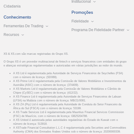
Institucional
Cidadania
Promoções
Conhecimento
Fidelidade
Ferramentas De Trading
Programa De Fidelidade Partner
Recursos
XS & XS.com são marcas registradas do Grupo XS.
O Grupo XS é um provedor multinacional de fintech e serviços financeiros com entidades do grupo
e alianças estratégicas regulamentadas e autorizadas em várias jurisdições ao redor do mundo.
A XS Ltd é regulamentada pela Autoridade de Serviços Financeiros de Seychelles (FSA)
com o número de licença: (SD089).
A XS Prime Ltd é regulamentada pela Comissão de Valores Mobiliários e Investimentos da
Austrália (ASIC) com o número de licença: (374409).
A XS Markets Ltd é regulamentada pela Comissão de Valores Mobiliários e Câmbio de
Chipre (CySEC) com o número de licença: (412/22).
A XS Finance Ltd é regulamentada pela Autoridade de Serviços Financeiros de Labuan
(LFSA) na Malásia com o número de licença: MB/21/0081.
A XS ZA (Pty) Ltd é regulamentada pela Autoridade de Conduta do Setor Financeiro da
África do Sul (FSCA) com o número de licença: 53199.
A XS Trade Services Ltd é regulamentada pela Mauritius Financial Services Commission
(FSC) de Maurício, com o número de licença: GB25204786.
A XS United é autorizada pelas autoridades regulatórias do Estado do Kuwait com o
número de licença: 513918.
A XSTrade Financial Consultation L.L.C é regulamentada pela Securities and Commodities
Authority (CMA) dos Emirados Árabes Unidos sob o número de licença: 20200000339.