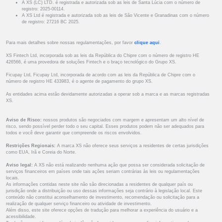
A XS (LC) LTD. é registrada e autorizada sob as leis de Santa Lúcia com o número de
registro: 2025-00114.
A XS Ltd é registrada e autorizada sob as leis de São Vicente e Granadinas com o número
de registro: 27216 BC 2025.
Para mais detalhes sobre nossas regulamentações, por favor
clique aqui
.
XS Fintech Ltd, incorporada sob as leis da República do Chipre com o número de registro HE
426566, é uma provedora de soluções Fintech e o braço tecnológico do Grupo XS.
Ficupay Ltd, Ficupay Ltd, incorporada de acordo com as leis da República de Chipre com o
número de registro HE 433983, é o agente de pagamento do grupo XS.
As entidades acima estão devidamente autorizadas a operar sob a marca e as marcas registradas
XS.
Aviso de Risco:
nossos produtos são negociados com margem e apresentam um alto nível de
risco, sendo possível perder todo o seu capital. Esses produtos podem não ser adequados para
todos e você deve garantir que compreende os riscos envolvidos.
Restrições Regionais:
A marca XS não oferece seus serviços a residentes de certas jurisdições
como EUA, Irã e Coreia do Norte.
Aviso legal:
A XS não está realizando nenhuma ação que possa ser considerada solicitação de
serviços financeiros em países onde tais ações seriam contrárias às leis ou regulamentações
locais.
As informações contidas neste site não são direcionadas a residentes de qualquer país ou
jurisdição onde a distribuição ou uso dessas informações seja contrário à legislação local. Este
conteúdo não constitui aconselhamento de investimento, recomendação ou solicitação para a
realização de qualquer serviço financeiro ou atividade de investimento.
Além disso, este site oferece opções de tradução para melhorar a experiência do usuário e a
acessibilidade.