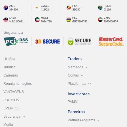
ASIC
CySEC
FSA
FSCA
374409
412/22
SD089
53199
LFSA
MOCI
FSC
CMA
MB/21/0081
2024/786
GB25204786
2020000339
Segurança
Traders
História
Mercados
Jurídico
Contas
Carreiras
Plataformas
Regulamentações
VANTAGENS
Investidores
PRÊMIOS
PAMM
EVENTOS
Parceiros
Segurança
Partner Programs
Media