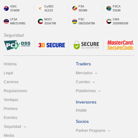
ASIC
CySEC
FSA
FSCA
374409
412/22
SD089
53199
LFSA
MOCI
FSC
CMA
MB/21/0081
2024/786
GB25204786
2020000339
Seguridad
Traders
Historia
Mercados
Legal
Cuentas
Carreras
Plataformas
Regulaciones
Ventajas
Inversores
Premios
PAMM
Eventos
Socios
Seguridad
Partner Programs
Media