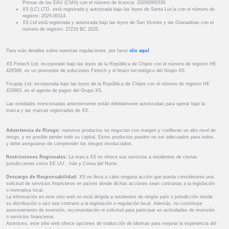
Primas de los EAU (CMA) con el número de licencia: 20200000339.
XS (LC) LTD. está registrada y autorizada bajo las leyes de Santa Lucía con el número de
registro: 2025-00114.
XS Ltd está registrada y autorizada bajo las leyes de San Vicente y las Granadinas con el
número de registro: 27216 BC 2025.
Para más detalles sobre nuestras regulaciones, por favor
clic aquí
.
XS Fintech Ltd, incorporado bajo las leyes de la República de Chipre con el número de registro HE
426566, es un proveedor de soluciones Fintech y el brazo tecnológico del Grupo XS.
Ficupay Ltd, incorporada bajo las leyes de la República de Chipre con el número de registro HE
433983, es el agente de pagos del Grupo XS.
Las entidades mencionadas anteriormente están debidamente autorizadas para operar bajo la
marca y las marcas registradas de XS.
Advertencia de Riesgo:
nuestros productos se negocian con margen y conllevan un alto nivel de
riesgo, y es posible perder todo su capital. Estos productos pueden no ser adecuados para todos,
y debe asegurarse de comprender los riesgos involucrados.
Restricciones Regionales:
La marca XS no ofrece sus servicios a residentes de ciertas
jurisdicciones como EE.UU., Irán y Corea del Norte.
Descargo de Responsabilidad:
XS no lleva a cabo ninguna acción que pueda considerarse una
solicitud de servicios financieros en países donde dichas acciones sean contrarias a la legislación
o normativa local.
La información en este sitio web no está dirigida a residentes de ningún país o jurisdicción donde
su distribución o uso sea contrario a la legislación o regulación local. Además, no constituye
asesoramiento de inversión, recomendación ni solicitud para participar en actividades de inversión
o servicios financieros.
Asimismo, este sitio web ofrece opciones de traducción de idiomas para mejorar la experiencia del