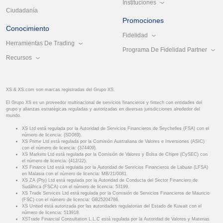
Instituciones
Ciudadanía
Promociones
Conocimiento
Fidelidad
Herramientas De Trading
Programa De Fidelidad Partner
Recursos
XS & XS.com son marcas registradas del Grupo XS.
El Grupo XS es un proveedor multinacional de servicios financieros y fintech con entidades del
grupo y alianzas estratégicas reguladas y autorizadas en diversas jurisdicciones alrededor del
mundo.
XS Ltd está regulada por la Autoridad de Servicios Financieros de Seychelles (FSA) con el
número de licencia: (SD089).
XS Prime Ltd está regulada por la Comisión Australiana de Valores e Inversiones (ASIC)
con el número de licencia: (374409).
XS Markets Ltd está regulada por la Comisión de Valores y Bolsa de Chipre (CySEC) con
el número de licencia: (412/22).
XS Finance Ltd está regulada por la Autoridad de Servicios Financieros de Labuan (LFSA)
en Malasia con el número de licencia: MB/21/0081.
XS ZA (Pty) Ltd está regulada por la Autoridad de Conducta del Sector Financiero de
Sudáfrica (FSCA) con el número de licencia: 53199.
XS Trade Services Ltd está regulada por la Comisión de Servicios Financieros de Mauricio
(FSC) con el número de licencia: GB25204786.
XS United está autorizada por las autoridades regulatorias del Estado de Kuwait con el
número de licencia: 513918.
XSTrade Financial Consultation L.L.C está regulada por la Autoridad de Valores y Materias