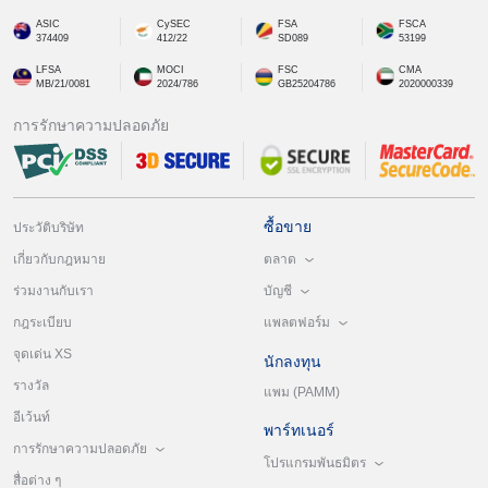
ASIC
CySEC
FSA
FSCA
374409
412/22
SD089
53199
LFSA
MOCI
FSC
CMA
MB/21/0081
2024/786
GB25204786
2020000339
การรักษาความปลอดภัย
ซื้อขาย
ประวัติบริษัท
ตลาด
เกี่ยวกับกฎหมาย
บัญชี
ร่วมงานกับเรา
แพลตฟอร์ม
กฎระเบียบ
จุดเด่น XS
นักลงทุน
รางวัล
แพม (PAMM)
อีเว้นท์
พาร์ทเนอร์
การรักษาความปลอดภัย
โปรแกรมพันธมิตร
สื่อต่าง ๆ