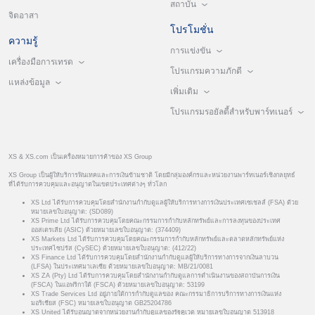
สถาบัน
จิตอาสา
โปรโมชั่น
ความรู้
การแข่งขัน
เครื่องมือการเทรด
โปรแกรมความภักดี
แหล่งข้อมูล
เพิ่มเติม
โปรแกรมรอยัลตี้สำหรับพาร์ทเนอร์
XS & XS.com เป็นเครื่องหมายการค้าของ XS Group
XS Group เป็นผู้ให้บริการฟินเทคและการเงินข้ามชาติ โดยมีกลุ่มองค์กรและหน่วยงานพาร์ทเนอร์เชิงกลยุทธ์
ที่ได้รับการควบคุมและอนุญาตในเขตประเทศต่างๆ ทั่วโลก
XS Ltd ได้รับการควบคุมโดยสำนักงานกำกับดูแลผู้ให้บริการทางการเงินประเทศเซเชลส์ (FSA) ด้วย
หมายเลขใบอนุญาต: (SD089)
XS Prime Ltd ได้รับการควบคุมโดยคณะกรรมการกำกับหลักทรัพย์และการลงทุนของประเทศ
ออสเตรเลีย (ASIC) ด้วยหมายเลขใบอนุญาต: (374409)
XS Markets Ltd ได้รับการควบคุมโดยคณะกรรมการกำกับหลักทรัพย์และตลาดหลักทรัพย์แห่ง
ประเทศไซปรัส (CySEC) ด้วยหมายเลขใบอนุญาต: (412/22)
XS Finance Ltd ได้รับการควบคุมโดยสำนักงานกำกับดูแลผู้ให้บริการทางการจากเงินลาบวน
(LFSA) ในประเทศมาเลเซีย ด้วยหมายเลขใบอนุญาต: MB/21/0081
XS ZA (Pty) Ltd ได้รับการควบคุมโดยสำนักงานกำกับดูแลการดำเนินงานของสถาบันการเงิน
(FSCA) ในแอฟริกาใต้ (FSCA) ด้วยหมายเลขใบอนุญาต: 53199
XS Trade Services Ltd อยู่ภายใต้การกำกับดูแลของ คณะกรรมาธิการบริการทางการเงินแห่ง
มอริเชียส (FSC) หมายเลขใบอนุญาต GB25204786
XS United ได้รับอนุญาตจากหน่วยงานกำกับดูแลของรัฐคูเวต หมายเลขใบอนุญาต 513918