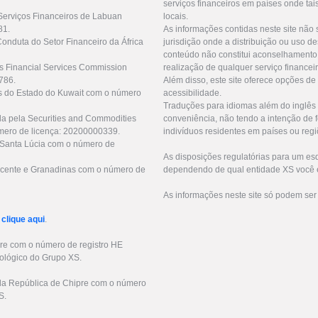
serviços financeiros em países onde tai
Serviços Financeiros de Labuan
locais.
81.
As informações contidas neste site não 
Conduta do Setor Financeiro da África
jurisdição onde a distribuição ou uso de
conteúdo não constitui aconselhamento 
us Financial Services Commission
realização de qualquer serviço financei
786.
Além disso, este site oferece opções de
as do Estado do Kuwait com o número
acessibilidade.
Traduções para idiomas além do inglês 
da pela Securities and Commodities
conveniência, não tendo a intenção de fo
mero de licença: 20200000339.
indivíduos residentes em países ou regi
e Santa Lúcia com o número de
As disposições regulatórias para um e
 Vicente e Granadinas com o número de
dependendo de qual entidade XS você e
As informações neste site só podem ser
r
clique aqui
.
pre com o número de registro HE
ológico do Grupo XS.
s da República de Chipre com o número
S.