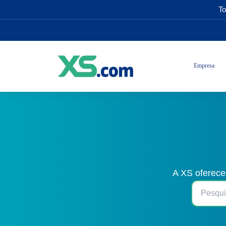
To
Empresa
A XS oferece