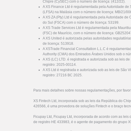
Chipre (CySEC) com o número de licença: (412/22).
A XS Finance Ltd é regulamentada pela Autoridade de 
(LFSA) na Malásia com o número de licença: MB/21/00
A XS ZA (Pty) Ltd é regulamentada pela Autoridade de 
do Sul (FSCA) com o número de licença: 53199.
A XS Trade Services Ltd é regulamentada pela Mauriti
(FSC) de Maurício, com o número de licença: GB25204
A XS United é autorizada pelas autoridades regulatóri
de licença: 513918.
A XSTrade Financial Consultation L.L.C é regulamenta
Authority (CMA) dos Emirados Árabes Unidos sob o nú
A XS (LC) LTD. é registrada e autorizada sob as leis d
registro: 2025-00114.
A XS Ltd é registrada e autorizada sob as leis de São
registro: 27216 BC 2025.
Para mais detalhes sobre nossas regulamentações, por favo
XS Fintech Ltd, incorporada sob as leis da República do Chi
426566, é uma provedora de soluções Fintech e o braço tecn
Ficupay Ltd, Ficupay Ltd, incorporada de acordo com as lei
de registro HE 433983, é o agente de pagamento do grupo X