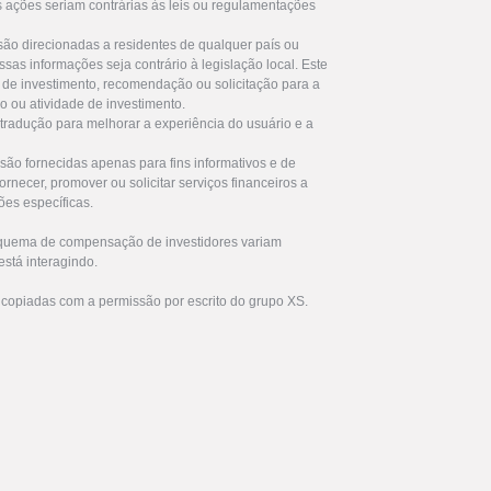
s ações seriam contrárias às leis ou regulamentações
são direcionadas a residentes de qualquer país ou
ssas informações seja contrário à legislação local. Este
de investimento, recomendação ou solicitação para a
ro ou atividade de investimento.
 tradução para melhorar a experiência do usuário e a
são fornecidas apenas para fins informativos e de
rnecer, promover ou solicitar serviços financeiros a
ões específicas.
squema de compensação de investidores variam
stá interagindo.
 copiadas com a permissão por escrito do grupo XS.