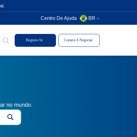
al.
Centro De Ajuda
BR
Registre-Se
Comece A Negociar
gar no mundo.