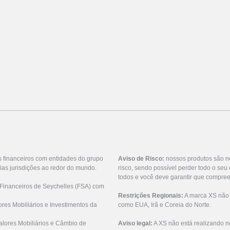
s financeiros com entidades do grupo
Aviso de Risco:
nossos produtos são n
ias jurisdições ao redor do mundo.
risco, sendo possível perder todo o se
todos e você deve garantir que compree
 Financeiros de Seychelles (FSA) com
Restrições Regionais:
A marca XS não o
res Mobiliários e Investimentos da
como EUA, Irã e Coreia do Norte.
lores Mobiliários e Câmbio de
Aviso legal:
A XS não está realizando n