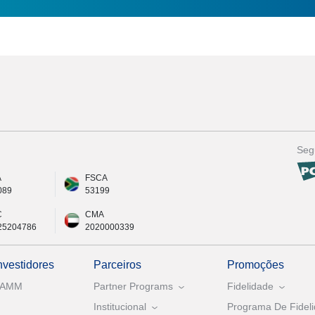
Seg
A
FSCA
089
53199
C
CMA
25204786
2020000339
nvestidores
Parceiros
Promoções
PAMM
Partner Programs
Fidelidade
Institucional
Programa De Fideli