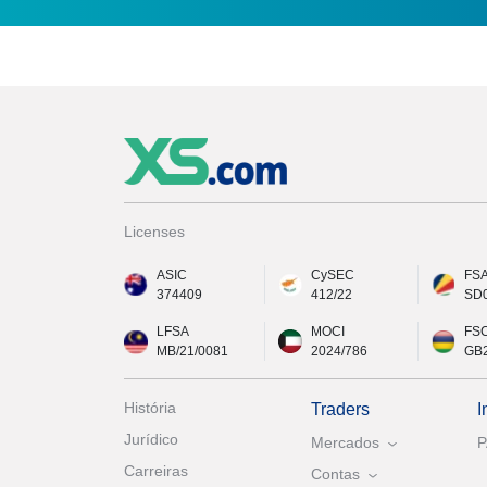
Licenses
ASIC
CySEC
FS
374409
412/22
SD
LFSA
MOCI
FS
MB/21/0081
2024/786
GB
História
Traders
I
Jurídico
Mercados
Carreiras
Contas