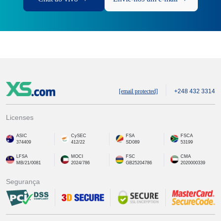
[email protected]
+248 432 3314
Licenses
ASIC
CySEC
FSA
FSCA
374409
412/22
SD089
53199
LFSA
MOCI
FSC
CMA
MB/21/0081
2024/786
GB25204786
2020000339
Segurança