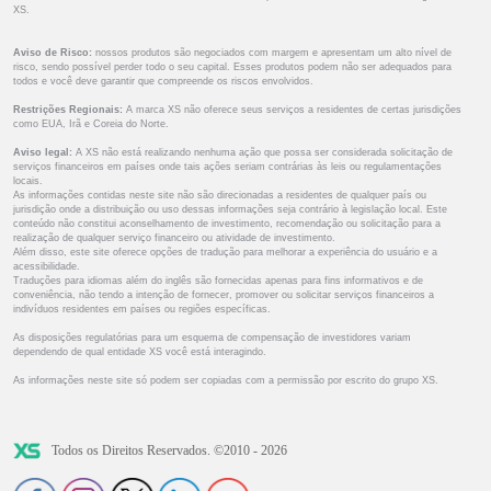
XS.
Aviso de Risco:
nossos produtos são negociados com margem e apresentam um alto nível de
risco, sendo possível perder todo o seu capital. Esses produtos podem não ser adequados para
todos e você deve garantir que compreende os riscos envolvidos.
Restrições Regionais:
A marca XS não oferece seus serviços a residentes de certas jurisdições
como EUA, Irã e Coreia do Norte.
Aviso legal:
A XS não está realizando nenhuma ação que possa ser considerada solicitação de
serviços financeiros em países onde tais ações seriam contrárias às leis ou regulamentações
locais.
As informações contidas neste site não são direcionadas a residentes de qualquer país ou
jurisdição onde a distribuição ou uso dessas informações seja contrário à legislação local. Este
conteúdo não constitui aconselhamento de investimento, recomendação ou solicitação para a
realização de qualquer serviço financeiro ou atividade de investimento.
Além disso, este site oferece opções de tradução para melhorar a experiência do usuário e a
acessibilidade.
Traduções para idiomas além do inglês são fornecidas apenas para fins informativos e de
conveniência, não tendo a intenção de fornecer, promover ou solicitar serviços financeiros a
indivíduos residentes em países ou regiões específicas.
As disposições regulatórias para um esquema de compensação de investidores variam
dependendo de qual entidade XS você está interagindo.
As informações neste site só podem ser copiadas com a permissão por escrito do grupo XS.
Todos os Direitos Reservados. ©2010 - 2026