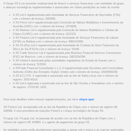
O Grupo XS é um provedor multinacional de fintech e serviços financeiros com entidades do grupo
e alianças estratégicas regulamentadas e autorizadas em várias jurisdições ao redor do mundo.
A XS Ltd é regulamentada pela Autoridade de Serviços Financeiros de Seychelles (FSA)
com o número de licença: (SD089).
A XS Prime Ltd é regulamentada pela Comissão de Valores Mobiliários e Investimentos da
Austrália (ASIC) com o número de licença: (374409).
A XS Markets Ltd é regulamentada pela Comissão de Valores Mobiliários e Câmbio de
Chipre (CySEC) com o número de licença: (412/22).
A XS Finance Ltd é regulamentada pela Autoridade de Serviços Financeiros de Labuan
(LFSA) na Malásia com o número de licença: MB/21/0081.
A XS ZA (Pty) Ltd é regulamentada pela Autoridade de Conduta do Setor Financeiro da
África do Sul (FSCA) com o número de licença: 53199.
A XS Trade Services Ltd é regulamentada pela Mauritius Financial Services Commission
(FSC) de Maurício, com o número de licença: GB25204786.
A XS United é autorizada pelas autoridades regulatórias do Estado do Kuwait com o
número de licença: 513918.
A XSTrade Financial Consultation L.L.C é regulamentada pela Securities and Commodities
Authority (CMA) dos Emirados Árabes Unidos sob o número de licença: 20200000339.
A XS (LC) LTD. é registrada e autorizada sob as leis de Santa Lúcia com o número de
registro: 2025-00114.
A XS Ltd é registrada e autorizada sob as leis de São Vicente e Granadinas com o número
de registro: 27216 BC 2025.
Para mais detalhes sobre nossas regulamentações, por favor
clique aqui
.
XS Fintech Ltd, incorporada sob as leis da República do Chipre com o número de registro HE
426566, é uma provedora de soluções Fintech e o braço tecnológico do Grupo XS.
Ficupay Ltd, Ficupay Ltd, incorporada de acordo com as leis da República de Chipre com o
número de registro HE 433983, é o agente de pagamento do grupo XS.
As entidades acima estão devidamente autorizadas a operar sob a marca e as marcas registradas