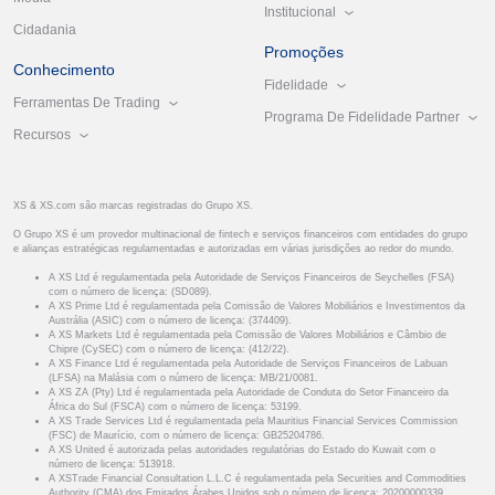
Institucional
Cidadania
Promoções
Conhecimento
Fidelidade
Ferramentas De Trading
Programa De Fidelidade Partner
Recursos
XS & XS.com são marcas registradas do Grupo XS.
O Grupo XS é um provedor multinacional de fintech e serviços financeiros com entidades do grupo
e alianças estratégicas regulamentadas e autorizadas em várias jurisdições ao redor do mundo.
A XS Ltd é regulamentada pela Autoridade de Serviços Financeiros de Seychelles (FSA)
com o número de licença: (SD089).
A XS Prime Ltd é regulamentada pela Comissão de Valores Mobiliários e Investimentos da
Austrália (ASIC) com o número de licença: (374409).
A XS Markets Ltd é regulamentada pela Comissão de Valores Mobiliários e Câmbio de
Chipre (CySEC) com o número de licença: (412/22).
A XS Finance Ltd é regulamentada pela Autoridade de Serviços Financeiros de Labuan
(LFSA) na Malásia com o número de licença: MB/21/0081.
A XS ZA (Pty) Ltd é regulamentada pela Autoridade de Conduta do Setor Financeiro da
África do Sul (FSCA) com o número de licença: 53199.
A XS Trade Services Ltd é regulamentada pela Mauritius Financial Services Commission
(FSC) de Maurício, com o número de licença: GB25204786.
A XS United é autorizada pelas autoridades regulatórias do Estado do Kuwait com o
número de licença: 513918.
A XSTrade Financial Consultation L.L.C é regulamentada pela Securities and Commodities
Authority (CMA) dos Emirados Árabes Unidos sob o número de licença: 20200000339.