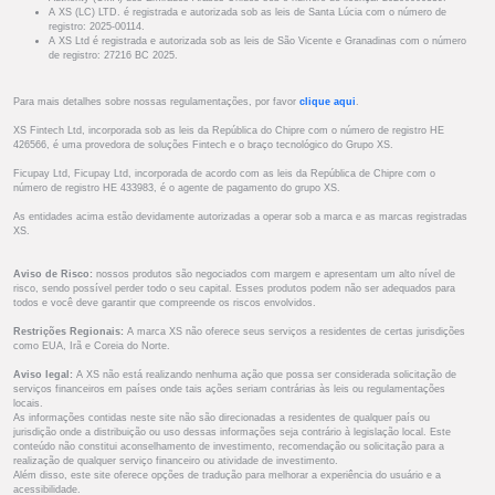
A XS (LC) LTD. é registrada e autorizada sob as leis de Santa Lúcia com o número de
registro: 2025-00114.
A XS Ltd é registrada e autorizada sob as leis de São Vicente e Granadinas com o número
de registro: 27216 BC 2025.
Para mais detalhes sobre nossas regulamentações, por favor
clique aqui
.
XS Fintech Ltd, incorporada sob as leis da República do Chipre com o número de registro HE
426566, é uma provedora de soluções Fintech e o braço tecnológico do Grupo XS.
Ficupay Ltd, Ficupay Ltd, incorporada de acordo com as leis da República de Chipre com o
número de registro HE 433983, é o agente de pagamento do grupo XS.
As entidades acima estão devidamente autorizadas a operar sob a marca e as marcas registradas
XS.
Aviso de Risco:
nossos produtos são negociados com margem e apresentam um alto nível de
risco, sendo possível perder todo o seu capital. Esses produtos podem não ser adequados para
todos e você deve garantir que compreende os riscos envolvidos.
Restrições Regionais:
A marca XS não oferece seus serviços a residentes de certas jurisdições
como EUA, Irã e Coreia do Norte.
Aviso legal:
A XS não está realizando nenhuma ação que possa ser considerada solicitação de
serviços financeiros em países onde tais ações seriam contrárias às leis ou regulamentações
locais.
As informações contidas neste site não são direcionadas a residentes de qualquer país ou
jurisdição onde a distribuição ou uso dessas informações seja contrário à legislação local. Este
conteúdo não constitui aconselhamento de investimento, recomendação ou solicitação para a
realização de qualquer serviço financeiro ou atividade de investimento.
Além disso, este site oferece opções de tradução para melhorar a experiência do usuário e a
acessibilidade.