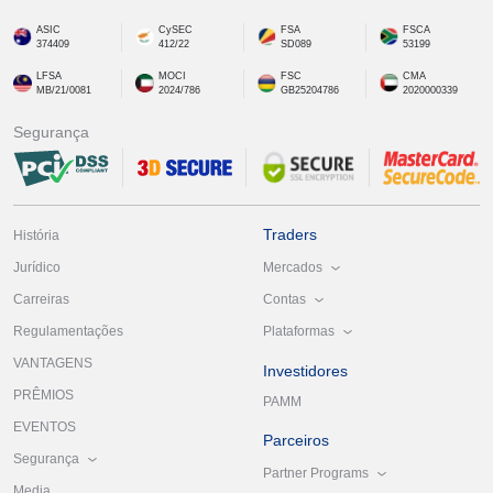
ASIC
CySEC
FSA
FSCA
374409
412/22
SD089
53199
LFSA
MOCI
FSC
CMA
MB/21/0081
2024/786
GB25204786
2020000339
Segurança
Traders
História
Mercados
Jurídico
Contas
Carreiras
Plataformas
Regulamentações
VANTAGENS
Investidores
PRÊMIOS
PAMM
EVENTOS
Parceiros
Segurança
Partner Programs
Media