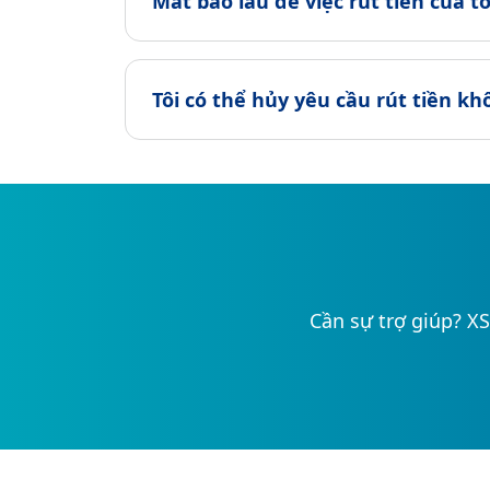
Mất bao lâu để việc rút tiền của t
Tôi có thể hủy yêu cầu rút tiền k
Cần sự trợ giúp? XS