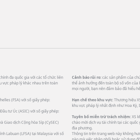
hính đa quốc gia với các tổ chức liên
Cảnh báo rủi ro:
các sản phẩm của chún
u vực pháp lý khác nhau trên toàn
thể ảnh hưởng đến toàn bộ số vốn của 
mọi người, bạn nên đảm bảo đã hiểu hết
helles (FSA) với số giấy phép:
Hạn chế theo khu vực:
Thương hiệu XS
khu vực pháp lý nhất định như Hoa Kỳ, I
Đầu tư Úc (ASIC) với số giấy phép:
Tuyên bố miễn trừ trách nhiệm:
XS k
và Giao dịch Cộng hòa Síp (CySEC)
chào mời dịch vụ tài chính tại các quốc
địa phương.
ính Labuan (LFSA) tại Malaysia với số
Thông tin trên trang web này không hướ
nào mà việc phân phối hoặc sử dụng đó 