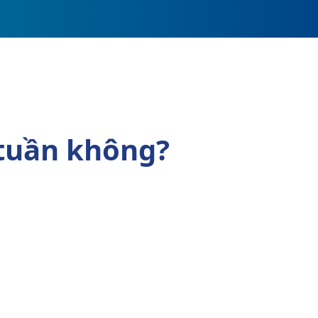
i tuần không?