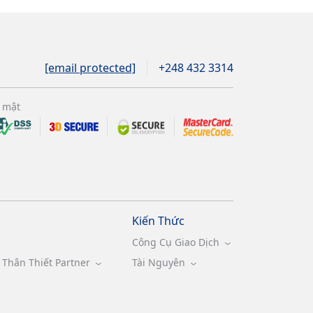
[email protected]
+248 432 3314
 mật
Kiến Thức
Công Cụ Giao Dịch
Thân Thiết Partner
Tài Nguyên