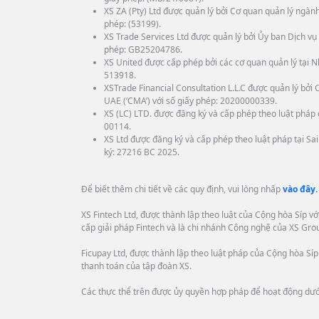
XS ZA (Pty) Ltd được quản lý bởi Cơ quan quản lý ngành
phép: (53199).
XS Trade Services Ltd được quản lý bởi Ủy ban Dịch vụ 
phép: GB25204786.
XS United được cấp phép bởi các cơ quan quản lý tại N
513918.
XSTrade Financial Consultation L.L.C được quản lý bở
UAE (‘CMA’) với số giấy phép: 20200000339.
XS (LC) LTD. được đăng ký và cấp phép theo luật pháp c
00114.
XS Ltd được đăng ký và cấp phép theo luật pháp tại Sa
ký: 27216 BC 2025.
Để biết thêm chi tiết về các quy định, vui lòng nhấp
vào đây.
XS Fintech Ltd, được thành lập theo luật của Cộng hòa Síp v
cấp giải pháp Fintech và là chi nhánh Công nghệ của XS Gro
Ficupay Ltd, được thành lập theo luật pháp của Cộng hòa Síp 
thanh toán của tập đoàn XS.
Các thực thể trên được ủy quyền hợp pháp để hoạt động dướ