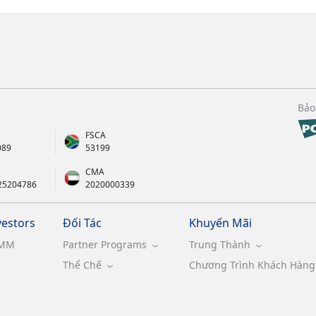
Bảo
FSCA
089
53199
CMA
25204786
2020000339
vestors
Đối Tác
Khuyến Mãi
MM
Partner Programs
Trung Thành
Thể Chế
Chương Trình Khách Hàng 