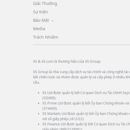
Giải Thưởng
Sự Kiện
Bảo Mật
Media
Trách Nhiệm
XS & XS.com là thương hiệu của XS Group.
XS Group là nhà cung cấp dịch vụ tài chính và công nghệ tài c
kết chiến lược và nhóm được quản lý và cấp phép ở nhiều kh
cầu.
XS Ltd được quản lý bởi Cơ quan Dịch vụ Tài chính Seyc
(SD089).
XS Prime Ltd được quản lý bởi Ủy ban Chứng khoán và 
(374409).
XS Markets Ltd được quản lý bởi Ủy ban Chứng khoán 
với số giấy phép: (412/22).
XS Finance Ltd được quản lý bởi Cơ quan Dịch vụ Tài ch
giấy phép: (MB/21/0081).