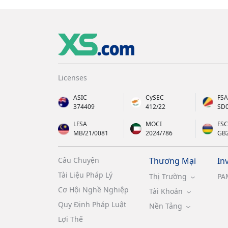
Licenses
ASIC
CySEC
FSA
374409
412/22
SD
LFSA
MOCI
FSC
MB/21/0081
2024/786
GB
Câu Chuyện
Thương Mại
In
Tài Liệu Pháp Lý
Thị Trường
PA
Cơ Hội Nghề Nghiệp
Tài Khoản
Quy Định Pháp Luật
Nền Tảng
Lợi Thế