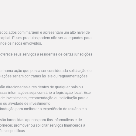
egociados com margem e apresentam um alto nível de
u capital. Esses produtos podem não ser adequados para
nde os riscos envolvidos.
ferece seus serviços a residentes de certas jurisdições
enhuma ação que possa ser considerada solicitação de
s ações seriam contrárias às leis ou regulamentações
são direcionadas a residentes de qualquer país ou
ssas informações seja contrário à legislação local. Este
de investimento, recomendação ou solicitação para a
ro ou atividade de investimento.
 tradução para melhorar a experiência do usuário e a
são fornecidas apenas para fins informativos e de
rnecer, promover ou solicitar serviços financeiros a
ões específicas.