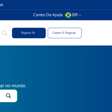
al.
Centro De Ajuda
BR
Registre-Se
Comece A Negociar
gar no mundo.