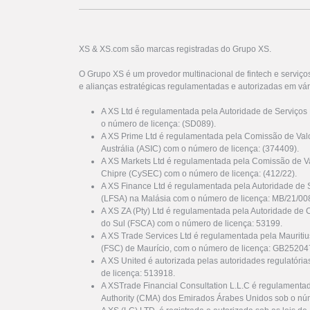
XS & XS.com são marcas registradas do Grupo XS.
O Grupo XS é um provedor multinacional de fintech e serviço
e alianças estratégicas regulamentadas e autorizadas em vár
A XS Ltd é regulamentada pela Autoridade de Serviços
o número de licença: (SD089).
A XS Prime Ltd é regulamentada pela Comissão de Valo
Austrália (ASIC) com o número de licença: (374409).
A XS Markets Ltd é regulamentada pela Comissão de Va
Chipre (CySEC) com o número de licença: (412/22).
A XS Finance Ltd é regulamentada pela Autoridade de 
(LFSA) na Malásia com o número de licença: MB/21/00
A XS ZA (Pty) Ltd é regulamentada pela Autoridade de 
do Sul (FSCA) com o número de licença: 53199.
A XS Trade Services Ltd é regulamentada pela Mauriti
(FSC) de Maurício, com o número de licença: GB25204
A XS United é autorizada pelas autoridades regulatóri
de licença: 513918.
A XSTrade Financial Consultation L.L.C é regulamenta
Authority (CMA) dos Emirados Árabes Unidos sob o nú