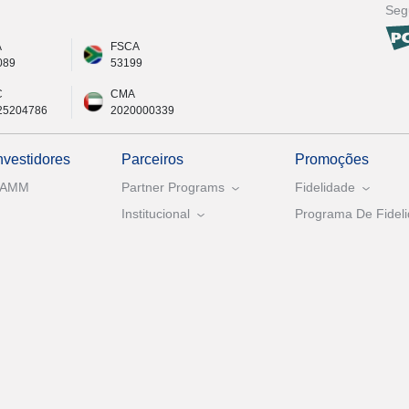
Seg
A
FSCA
089
53199
C
CMA
25204786
2020000339
nvestidores
Parceiros
Promoções
PAMM
Partner Programs
Fidelidade
Institucional
Programa De Fideli