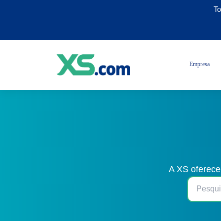
To
Empresa
A XS oferece