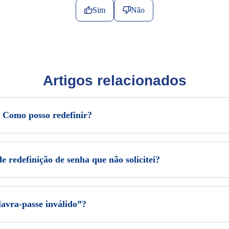
Sim
Não
Artigos relacionados
 Como posso redefinir?
e redefinição de senha que não solicitei?
lavra-passe inválido”?