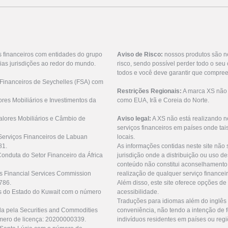
s financeiros com entidades do grupo
Aviso de Risco:
nossos produtos são n
ias jurisdições ao redor do mundo.
risco, sendo possível perder todo o se
todos e você deve garantir que compree
 Financeiros de Seychelles (FSA) com
Restrições Regionais:
A marca XS não o
res Mobiliários e Investimentos da
como EUA, Irã e Coreia do Norte.
lores Mobiliários e Câmbio de
Aviso legal:
A XS não está realizando n
serviços financeiros em países onde tai
Serviços Financeiros de Labuan
locais.
81.
As informações contidas neste site não 
Conduta do Setor Financeiro da África
jurisdição onde a distribuição ou uso de
conteúdo não constitui aconselhamento 
us Financial Services Commission
realização de qualquer serviço financei
786.
Além disso, este site oferece opções de
as do Estado do Kuwait com o número
acessibilidade.
Traduções para idiomas além do inglês 
da pela Securities and Commodities
conveniência, não tendo a intenção de fo
mero de licença: 20200000339.
indivíduos residentes em países ou regi