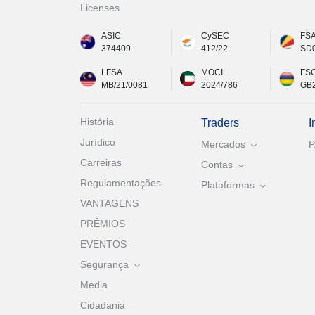
Licenses
ASIC
CySEC
FS
374409
412/22
SD
LFSA
MOCI
FS
MB/21/0081
2024/786
GB
História
Traders
I
Jurídico
Mercados
Carreiras
Contas
Regulamentações
Plataformas
VANTAGENS
PRÊMIOS
EVENTOS
Segurança
Media
Cidadania